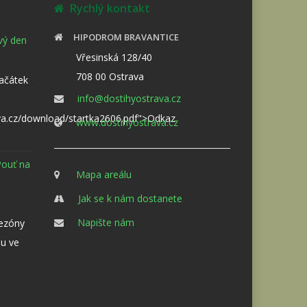
Rychlý kontakt
HIPODROM BRAVANTICE
ový den
Vřesinská 128/40
708 00 Ostrava
Začátek
info@dostihyostrava.cz
va.cz/download/startka2606.pdf">Odkaz
www.dostihyostrava.cz
Pouť na
Mapa areálu
Jak se k nám dostanete
Napište nám
sezóny
u ve