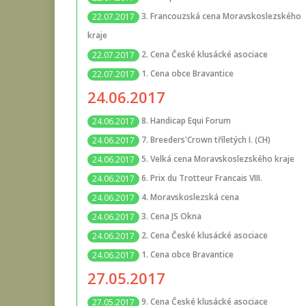
3. Francouzská cena Moravskoslezského
22.07.2017
kraje
2. Cena České klusácké asociace
22.07.2017
1. Cena obce Bravantice
22.07.2017
24.06.2017
8. Handicap Equi Forum
24.06.2017
7. Breeders'Crown tříletých I. (CH)
24.06.2017
5. Velká cena Moravskoslezského kraje
24.06.2017
6. Prix du Trotteur Francais VIII.
24.06.2017
4. Moravskoslezská cena
24.06.2017
3. Cena JS Okna
24.06.2017
2. Cena České klusácké asociace
24.06.2017
1. Cena obce Bravantice
24.06.2017
27.05.2017
9. Cena České klusácké asociace
27.05.2017