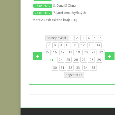
8. Cena JS Okna
27.05.2017
7. Jarní cena čtyřletých
27.05.2017
Moravskoslezského kraje (CH)
<< nejnovější
1
2
3
4
5
6
7
8
9
10
11
12
13
14
15
16
17
18
19
20
21
22
23
24
25
26
27
28
29
30
31
32
33
34
35
nejstarší >>