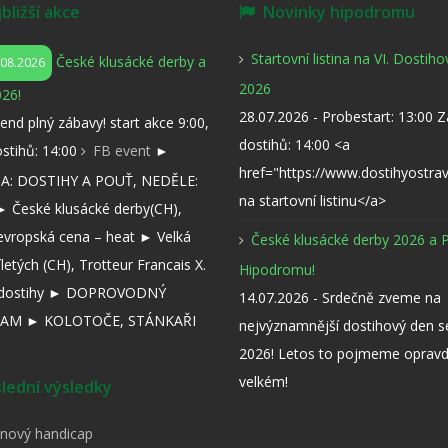
ližší akce
Novinky hipodromu
Startovní listina na VI. Dostih
České klusácké derby a
.08.2026
2026
26!
28.07.2026 - Probestart: 13:00 
kend plný zábavy! start akce 9:00,
dostihů: 14:00 <a
ostihů: 14:00
FB event
►
href="https://www.dostihyostra
: DOSTIHY A POUŤ, NEDĚLE:
na startovní listinu</a>
 České klusácké derby(CH),
evropská cena – heat ► Velká
České klusácké derby 2026 a 
íletých (CH), Trotteur Francais X.
Hipodromu!
í dostihy ► DOPROVODNÝ
14.07.2026 - Srdečně zveme na
AM ► KOLOTOČE, STÁNKAŘI
nejvýznamnější dostihový den 
2026! Letos to pojmeme opravd
velkém!
ední výsledky
pnový handicap