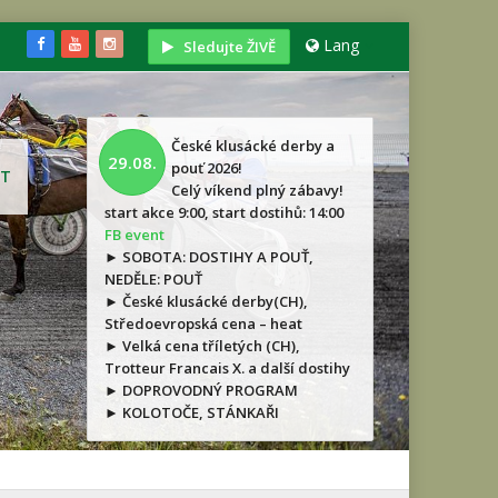
Lang
Sledujte ŽIVĚ
České klusácké derby a
29.08.
pouť 2026!
T
Celý víkend plný zábavy!
start akce 9:00, start dostihů: 14:00
FB event
► SOBOTA: DOSTIHY A POUŤ,
NEDĚLE: POUŤ
► České klusácké derby(CH),
Středoevropská cena – heat
► Velká cena tříletých (CH),
Trotteur Francais X. a další dostihy
► DOPROVODNÝ PROGRAM
► KOLOTOČE, STÁNKAŘI