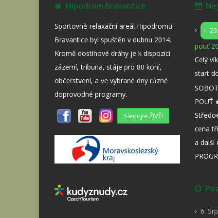
Hipodrom Bravantice
Nejb
Sportovně-relaxační areál Hipodromu
29
Bravantice byl spuštěn v dubnu 2014.
pouť 20
Kromě dostihové dráhy je k dispozici
Celý ví
zázemí, tribuna, stáje pro 80 koní,
start d
občerstvení, a ve vybrané dny různé
SOBOTA
doprovodné programy.
POUŤ ►
Středo
Sledujte ŽIVĚ!
cena tř
a dalš
PROGR
Posl
6. Sr