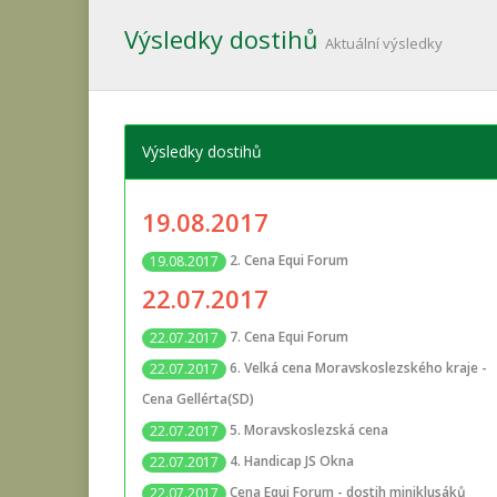
Výsledky dostihů
Aktuální výsledky
Výsledky dostihů
19.08.2017
2. Cena Equi Forum
19.08.2017
22.07.2017
7. Cena Equi Forum
22.07.2017
6. Velká cena Moravskoslezského kraje -
22.07.2017
Cena Gellérta(SD)
5. Moravskoslezská cena
22.07.2017
4. Handicap JS Okna
22.07.2017
Cena Equi Forum - dostih miniklusáků
22.07.2017