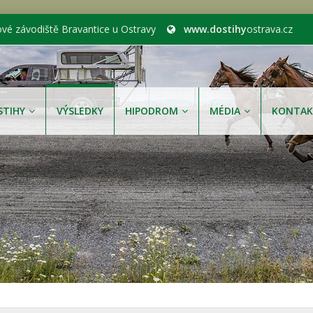
ové závodiště Bravantice u Ostravy
www.dostihy
ostrava.cz
STIHY
VÝSLEDKY
HIPODROM
MÉDIA
KONTAK