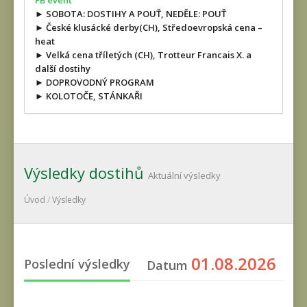
FB event
► SOBOTA: DOSTIHY A POUŤ, NEDĚLE: POUŤ
► České klusácké derby(CH), Středoevropská cena –
heat
► Velká cena tříletých (CH), Trotteur Francais X. a
další dostihy
► DOPROVODNÝ PROGRAM
► KOLOTOČE, STÁNKAŘI
Výsledky dostihů
Aktuální výsledky
Úvod
/
Výsledky
01.08.2026
Poslední výsledky
Datum