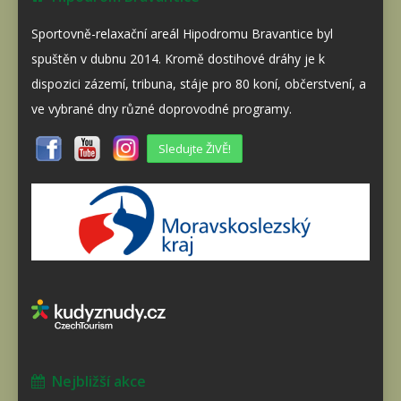
Sportovně-relaxační areál Hipodromu Bravantice byl
spuštěn v dubnu 2014. Kromě dostihové dráhy je k
dispozici zázemí, tribuna, stáje pro 80 koní, občerstvení, a
ve vybrané dny různé doprovodné programy.
Sledujte ŽIVĚ!
Nejbližší akce