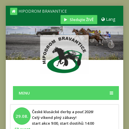
HIPODROM BRAVANTICE
Lang
Sledujte ŽIVĚ
MENU
České klusácké derby a pouť 2026!
29.08.
Celý víkend plný zábavy!
start akce 9:00, start dostihů: 14:00