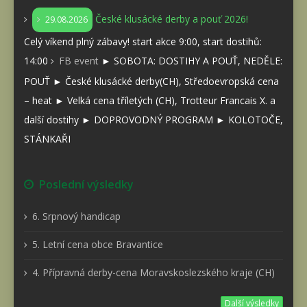
České klusácké derby a pouť 2026!
29.08.2026
Celý víkend plný zábavy! start akce 9:00, start dostihů:
14:00
FB event
► SOBOTA: DOSTIHY A POUŤ, NEDĚLE:
POUŤ ► České klusácké derby(CH), Středoevropská cena
– heat ► Velká cena tříletých (CH), Trotteur Francais X. a
další dostihy ► DOPROVODNÝ PROGRAM ► KOLOTOČE,
STÁNKAŘI
Poslední výsledky
6. Srpnový handicap
5. Letní cena obce Bravantice
4. Přípravná derby-cena Moravskoslezského kraje (CH)
Další výsledky