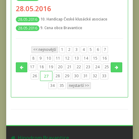
28.05.2016
10. Handicap České klusácké asociace
28.05.2016
9. Cena obce Bravantice
28.05.2016
<< nejnovější
1
2
3
4
5
6
7
8
9
10
11
12
13
14
15
16
17
18
19
20
21
22
23
24
25
26
27
28
29
30
31
32
33
34
35
nejstarší >>
Hipodrom Bravantice