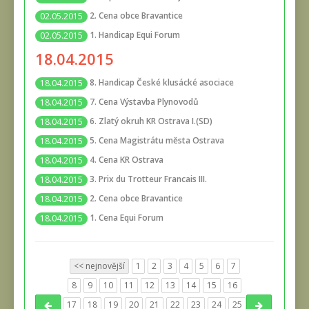
2. Cena obce Bravantice
02.05.2015
1. Handicap Equi Forum
02.05.2015
18.04.2015
8. Handicap České klusácké asociace
18.04.2015
7. Cena Výstavba Plynovodů
18.04.2015
6. Zlatý okruh KR Ostrava I.(SD)
18.04.2015
5. Cena Magistrátu města Ostrava
18.04.2015
4. Cena KR Ostrava
18.04.2015
3. Prix du Trotteur Francais III.
18.04.2015
2. Cena obce Bravantice
18.04.2015
1. Cena Equi Forum
18.04.2015
<< nejnovější
1
2
3
4
5
6
7
8
9
10
11
12
13
14
15
16
17
18
19
20
21
22
23
24
25