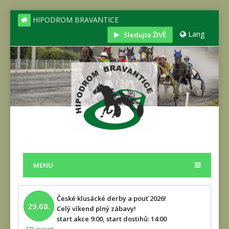
HIPODROM BRAVANTICE
Lang
Sledujte ŽIVĚ
MENU
České klusácké derby a pouť 2026!
29.08.
Celý víkend plný zábavy!
start akce 9:00, start dostihů: 14:00