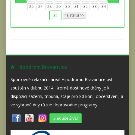
26
27
28
29
30
31
32
33
34
35
nejstarší >>
Hipodrom Bravantice
Sportovně-relaxační areál Hipodromu Bravantice byl
spuštěn v dubnu 2014. Kromě dostihové dráhy je k
dispozici zázemí, tribuna, stáje pro 80 koní, občerstvení, a
ve vybrané dny různé doprovodné programy.
Sledujte ŽIVĚ!