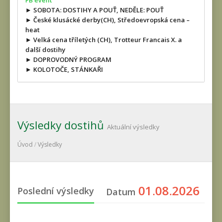
FB event
► SOBOTA: DOSTIHY A POUŤ, NEDĚLE: POUŤ
► České klusácké derby(CH), Středoevropská cena –
heat
► Velká cena tříletých (CH), Trotteur Francais X. a
další dostihy
► DOPROVODNÝ PROGRAM
► KOLOTOČE, STÁNKAŘI
Výsledky dostihů
Aktuální výsledky
Úvod
/
Výsledky
01.08.2026
Poslední výsledky
Datum