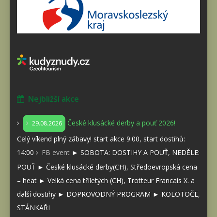
Nejbližší akce
České klusácké derby a pouť 2026!
29.08.2026
Celý víkend plný zábavy! start akce 9:00, start dostihů:
14:00
FB event
► SOBOTA: DOSTIHY A POUŤ, NEDĚLE:
POUŤ ► České klusácké derby(CH), Středoevropská cena
– heat ► Velká cena tříletých (CH), Trotteur Francais X. a
další dostihy ► DOPROVODNÝ PROGRAM ► KOLOTOČE,
STÁNKAŘI