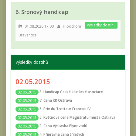
6. Srpnový handicap
Výsledky dostihu
01.08.2026 17:00
Hipodrom
Bravantice
Výsledky dostihů
02.05.2015
8. Handicap České klusácké asociace
02.05.2015
7. Cena KR Ostrava
02.05.2015
6. Prix du Trotteur Francais IV.
02.05.2015
5. Květnová cena Magistrátu města Ostrava
02.05.2015
3. Cena Výstavba Plynovodů
02.05.2015
4. Přípravná cena tříletých
02.05.2015