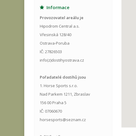
Informace
Provozovatel areálu je
Hipodrom Central a.s.
Vřesinská 128/40
Ostrava-Poruba
IČ: 27826503
info(z)dostihyostrava.cz
Pořadatelé dostihů jsou
1. Horse Sports s.r.o.
Nad Parkem 1211, Zbraslav
156 00 Praha 5
IČ: 07060670
horsesports@seznam.cz