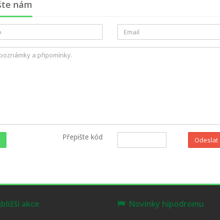
šte nám
Přepište kód
Odeslat
ližší akce
Novinky hipodromu