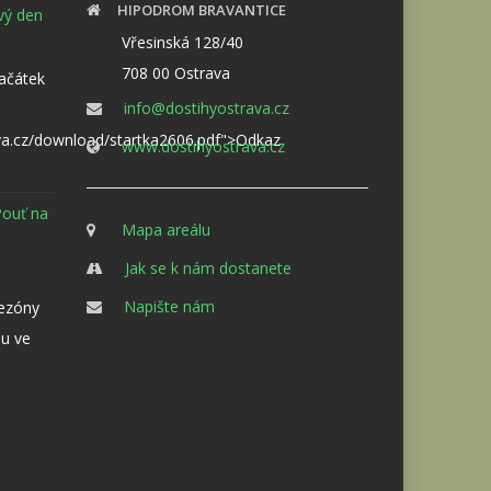
HIPODROM BRAVANTICE
ový den
Vřesinská 128/40
708 00 Ostrava
Začátek
info@dostihyostrava.cz
va.cz/download/startka2606.pdf">Odkaz
www.dostihyostrava.cz
Pouť na
Mapa areálu
Jak se k nám dostanete
Napište nám
sezóny
u ve