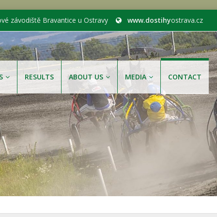
ové závodiště Bravantice u Ostravy
www.dostihy
ostrava.cz
S
RESULTS
ABOUT US
MEDIA
CONTACT