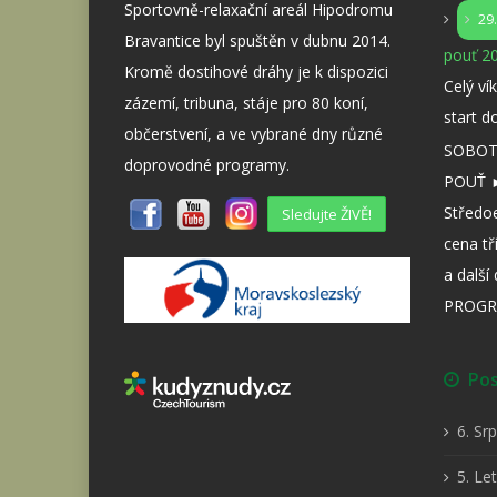
Sportovně-relaxační areál Hipodromu
29
Bravantice byl spuštěn v dubnu 2014.
pouť 20
Kromě dostihové dráhy je k dispozici
Celý ví
zázemí, tribuna, stáje pro 80 koní,
start d
občerstvení, a ve vybrané dny různé
SOBOTA
doprovodné programy.
POUŤ ►
Středo
Sledujte ŽIVĚ!
cena tř
a dalš
PROGR
Posl
6. Sr
5. Le