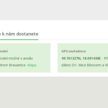
e k nám dostanete
ování
GPS souřadnice
ování možné v areálu
49.761327N, 18.091438E
- Př
drom Bravantice.
Mapa
.
dálnici D1. Mezi Bílovcem a K