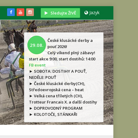
Jazyk
Sledujte ŽIVĚ
České klusácké derby a
29.08.
pouť 2026!
Celý víkend plný zábavy!
start akce 9:00, start dostihů: 14:00
FB event
► SOBOTA: DOSTIHY A POUŤ,
NEDĚLE: POUŤ
► České klusácké derby(CH),
Středoevropská cena – heat
► Velká cena tříletých (CH),
Trotteur Francais X. a další dostihy
► DOPROVODNÝ PROGRAM
► KOLOTOČE, STÁNKAŘI