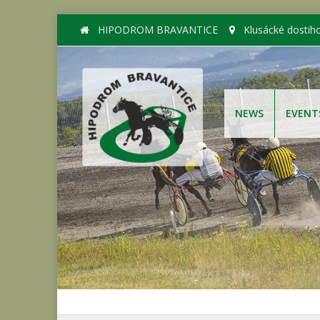
HIPODROM BRAVANTICE
Klusácké dostih
NEWS
EVENT