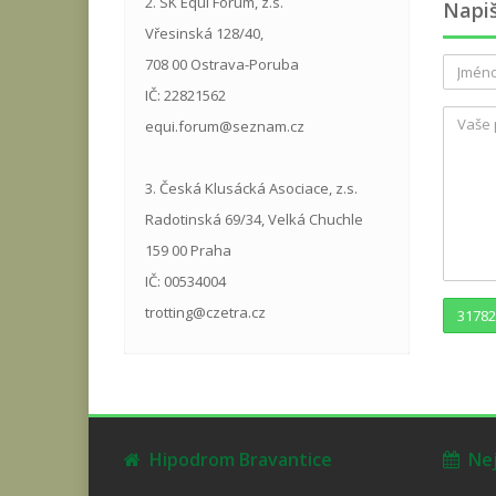
2. SK Equi Forum, z.s.
Napi
Vřesinská 128/40,
708 00 Ostrava-Poruba
IČ: 22821562
equi.forum@seznam.cz
3. Česká Klusácká Asociace, z.s.
Radotinská 69/34, Velká Chuchle
159 00 Praha
IČ: 00534004
trotting@czetra.cz
31782
Hipodrom Bravantice
Nejb