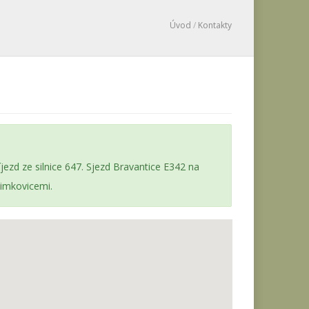
Úvod
/
Kontakty
íjezd ze silnice 647. Sjezd Bravantice E342 na
limkovicemi.