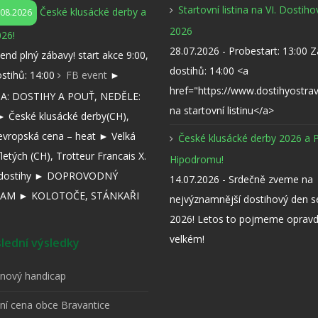
Startovní listina na VI. Dostih
České klusácké derby a
.08.2026
2026
26!
28.07.2026 - Probestart: 13:00 
kend plný zábavy! start akce 9:00,
dostihů: 14:00 <a
ostihů: 14:00
FB event
►
href="https://www.dostihyostra
: DOSTIHY A POUŤ, NEDĚLE:
na startovní listinu</a>
 České klusácké derby(CH),
evropská cena – heat ► Velká
České klusácké derby 2026 a 
íletých (CH), Trotteur Francais X.
Hipodromu!
í dostihy ► DOPROVODNÝ
14.07.2026 - Srdečně zveme na
AM ► KOLOTOČE, STÁNKAŘI
nejvýznamnější dostihový den 
2026! Letos to pojmeme opravd
velkém!
ední výsledky
pnový handicap
tní cena obce Bravantice