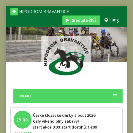
HIPODROM BRAVANTICE
Lang
Sledujte ŽIVĚ
MENU
České klusácké derby a pouť 2026!
29.08.
Celý víkend plný zábavy!
start akce 9:00, start dostihů: 14:00