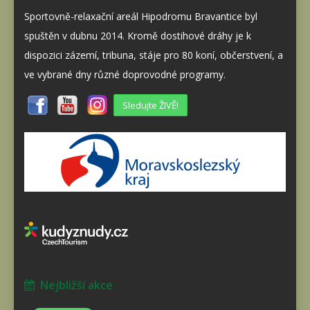
Sportovně-relaxační areál Hipodromu Bravantice byl
spuštěn v dubnu 2014. Kromě dostihové dráhy je k
dispozici zázemí, tribuna, stáje pro 80 koní, občerstvení, a
ve vybrané dny různé doprovodné programy.
Sledujte ŽIVĚ!
Nejbližší akce