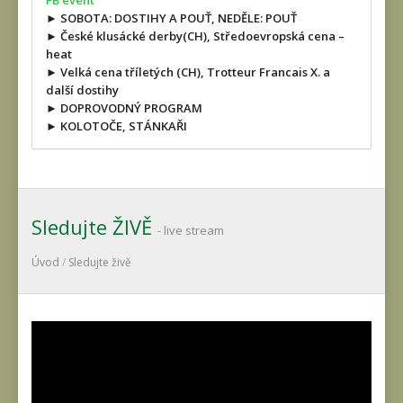
FB event
► SOBOTA: DOSTIHY A POUŤ, NEDĚLE: POUŤ
► České klusácké derby(CH), Středoevropská cena –
heat
► Velká cena tříletých (CH), Trotteur Francais X. a
další dostihy
► DOPROVODNÝ PROGRAM
► KOLOTOČE, STÁNKAŘI
Sledujte ŽIVĚ
- live stream
Úvod
/
Sledujte živě