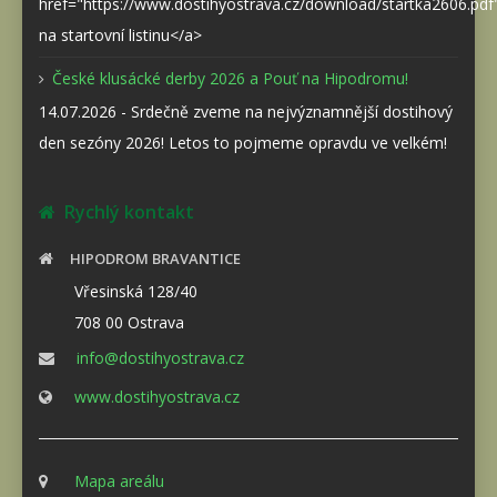
href="https://www.dostihyostrava.cz/download/startka2606.pd
na startovní listinu</a>
České klusácké derby 2026 a Pouť na Hipodromu!
14.07.2026 - Srdečně zveme na nejvýznamnější dostihový
den sezóny 2026! Letos to pojmeme opravdu ve velkém!
Rychlý kontakt
HIPODROM BRAVANTICE
Vřesinská 128/40
708 00 Ostrava
info@dostihyostrava.cz
www.dostihyostrava.cz
Mapa areálu