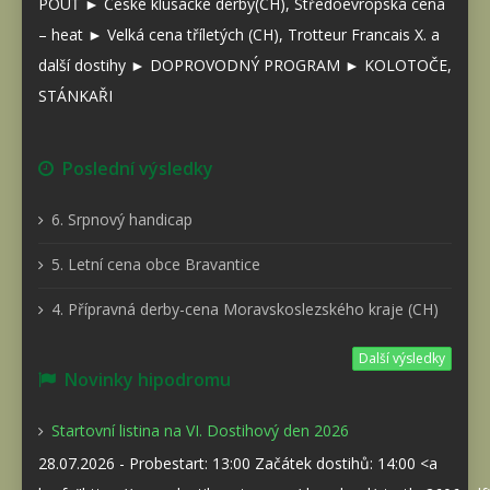
POUŤ ► České klusácké derby(CH), Středoevropská cena
– heat ► Velká cena tříletých (CH), Trotteur Francais X. a
další dostihy ► DOPROVODNÝ PROGRAM ► KOLOTOČE,
STÁNKAŘI
Poslední výsledky
6. Srpnový handicap
5. Letní cena obce Bravantice
4. Přípravná derby-cena Moravskoslezského kraje (CH)
Další výsledky
Novinky hipodromu
Startovní listina na VI. Dostihový den 2026
28.07.2026 - Probestart: 13:00 Začátek dostihů: 14:00 <a