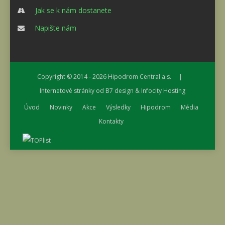
Jak se k nám dostanete
Napište nám
Copyright © 2014 - 2026
Hipodrom Central a.s.
|
Internetové stránky od
B7 design
&
Infocity Hosting
Úvod
Novinky
Akce
Výsledky
Hipodrom
Média
Kontakty