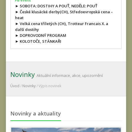
FB event
► SOBOTA: DOSTIHY A POUŤ, NEDĚLE: POUŤ
► České klusácké derby(CH), Středoevropská cena –
heat
► Velká cena tříletých (CH), Trotteur Francais X. a
další dostihy
► DOPROVODNÝ PROGRAM
► KOLOTOČE, STÁNKAŘI
Novinky
Aktuální informace, akce, upozornění
Úvod
/
Novinky
/ Výpis novinek
Novinky a aktuality