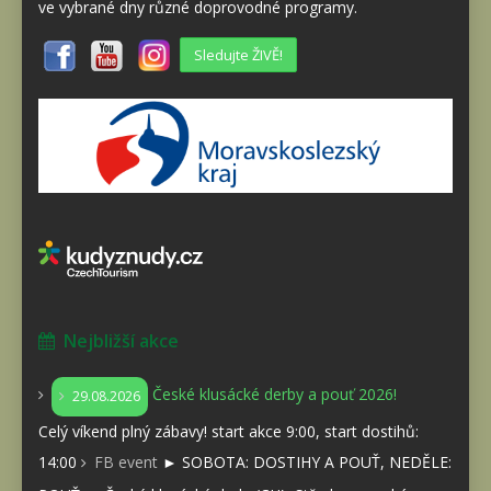
ve vybrané dny různé doprovodné programy.
Sledujte ŽIVĚ!
Nejbližší akce
České klusácké derby a pouť 2026!
29.08.2026
Celý víkend plný zábavy! start akce 9:00, start dostihů:
14:00
FB event
► SOBOTA: DOSTIHY A POUŤ, NEDĚLE: