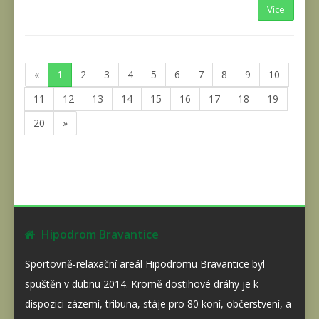
Více
«
1
2
3
4
5
6
7
8
9
10
11
12
13
14
15
16
17
18
19
20
»
Hipodrom Bravantice
Sportovně-relaxační areál Hipodromu Bravantice byl
spuštěn v dubnu 2014. Kromě dostihové dráhy je k
dispozici zázemí, tribuna, stáje pro 80 koní, občerstvení, a