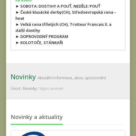
FB event
► SOBOTA: DOSTIHY A POUŤ, NEDĚLE: POUŤ
► České klusácké derby(CH), Středoevropská cena –
heat
► Velká cena tříletých (CH), Trotteur Francais X. a
další dostihy
► DOPROVODNÝ PROGRAM
► KOLOTOČE, STÁNKAŘI
Novinky
Aktuální informace, akce, upozornění
Úvod
/
Novinky
/ Výpis novinek
Novinky a aktuality