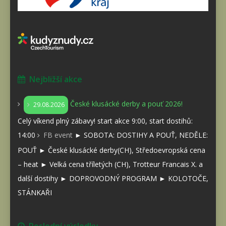
Nejbližší akce
České klusácké derby a pouť 2026!
29.08.2026
Celý víkend plný zábavy! start akce 9:00, start dostihů:
14:00
FB event
► SOBOTA: DOSTIHY A POUŤ, NEDĚLE:
POUŤ ► České klusácké derby(CH), Středoevropská cena
– heat ► Velká cena tříletých (CH), Trotteur Francais X. a
další dostihy ► DOPROVODNÝ PROGRAM ► KOLOTOČE,
STÁNKAŘI
Poslední výsledky