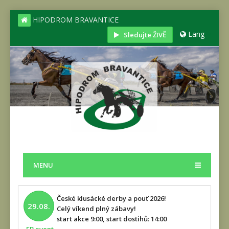
HIPODROM BRAVANTICE
Lang
Sledujte ŽIVĚ
MENU
České klusácké derby a pouť 2026!
29.08.
Celý víkend plný zábavy!
start akce 9:00, start dostihů: 14:00