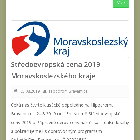
Více
Středoevropská cena 2019
Moravskoslezského kraje
05.08.2019
Hipodrom Bravantice
Čeká nás čtvrté klusácké odpoledne na Hipodromu
Bravantice - 24.8.2019 od 13h. Kromě Středoevropské
ceny 2019 a Přípravné derby-ceny nás čekají i další dostihy
a pokračujeme i s doprovodným programem!
Pořadá: Equi Forum, z.s. IČ 22821562