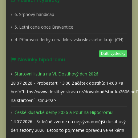
6. Srpnový handicap
5. Letní cena obce Bravantice
4. Přípravná derby-cena Moravskoslezského kraje (CH)
Další výsledky
Novinky hipodromu
Startovní listina na VI. Dostihový den 2026
28.07.2026 - Probestart: 13:00 Začátek dostihů: 14:00 <a
href="https://www.dostihyostrava.cz/download/startka2606.pd
na startovní listinu</a>
České klusácké derby 2026 a Pouť na Hipodromu!
14.07.2026 - Srdečně zveme na nejvýznamnější dostihový
den sezóny 2026! Letos to pojmeme opravdu ve velkém!