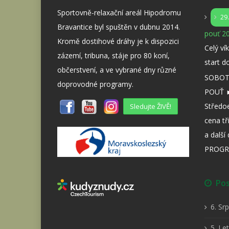
Sportovně-relaxační areál Hipodromu
29
Bravantice byl spuštěn v dubnu 2014.
pouť 20
Kromě dostihové dráhy je k dispozici
Celý ví
zázemí, tribuna, stáje pro 80 koní,
start d
občerstvení, a ve vybrané dny různé
SOBOTA
doprovodné programy.
POUŤ ►
Středo
Sledujte ŽIVĚ!
cena tř
a dalš
PROGR
Posl
6. Sr
5. Le