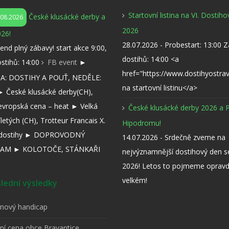
Startovní listina na VI. Dostih
České klusácké derby a
.08.2026
2026
26!
28.07.2026 - Probestart: 13:00 
kend plný zábavy! start akce 9:00,
dostihů: 14:00 <a
ostihů: 14:00
FB event
►
href="https://www.dostihyostra
: DOSTIHY A POUŤ, NEDĚLE:
na startovní listinu</a>
 České klusácké derby(CH),
evropská cena – heat ► Velká
České klusácké derby 2026 a 
íletých (CH), Trotteur Francais X.
Hipodromu!
í dostihy ► DOPROVODNÝ
14.07.2026 - Srdečně zveme na
AM ► KOLOTOČE, STÁNKAŘI
nejvýznamnější dostihový den 
2026! Letos to pojmeme opravd
velkém!
ední výsledky
pnový handicap
tní cena obce Bravantice