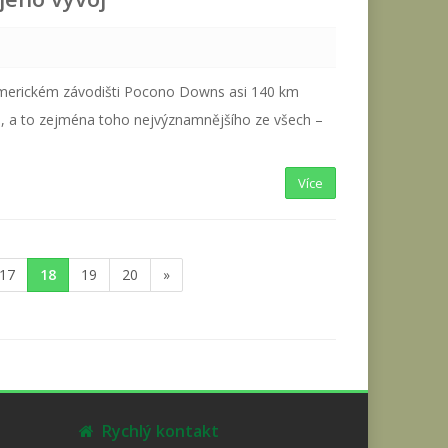
americkém závodišti Pocono Downs asi 140 km
, a to zejména toho nejvýznamnějšího ze všech –
Více
17
18
19
20
»
Rychlý kontakt