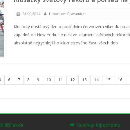
01.09.2014
Hipodrom Bravantice
Klusácký dostihový den o posledním červnovém víkendu na 
západně od New Yorku se nesl ve znamení světových rekordů
absolutně nejrychlejšího kilometrového času všech dob.
5
6
7
8
9
10
11
12
13
14
15
16
ližší akce
Novinky hipodromu