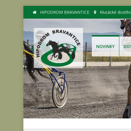
HIPODROM BRAVANTICE
Klusácké dostih
NOVINKY
DO