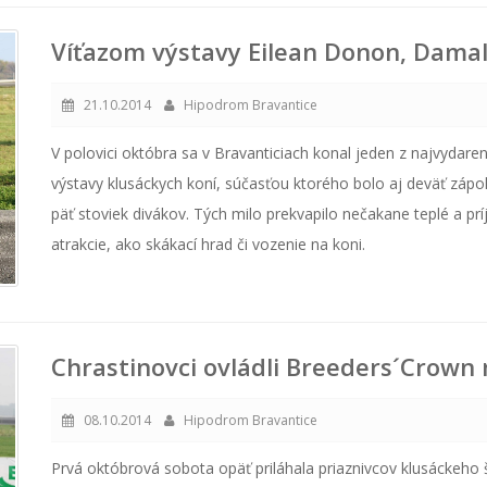
Víťazom výstavy Eilean Donon, Damal
21.10.2014
Hipodrom Bravantice
V polovici októbra sa v Bravanticiach konal jeden z najvydare
výstavy klusáckych koní, súčasťou ktorého bolo aj deväť zápo
päť stoviek divákov. Tých milo prekvapilo nečakane teplé a pr
atrakcie, ako skákací hrad či vozenie na koni.
Chrastinovci ovládli Breeders´Crown 
08.10.2014
Hipodrom Bravantice
Prvá októbrová sobota opäť priláhala priaznivcov klusáckeho