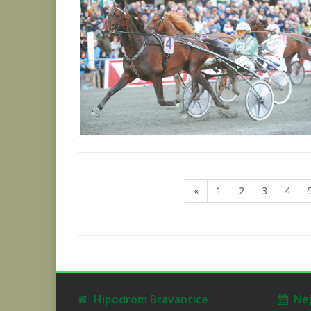
«
1
2
3
4
Hipodrom Bravantice
Nejb