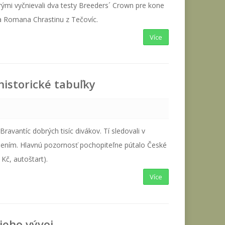
rými vyčnievali dva testy Breeders´ Crown pre kone
a Romana Chrastinu z Tečovíc.
Více
historické tabuľky
ravantíc dobrých tisíc divákov. Tí sledovali v
dením. Hlavnú pozornosť pochopiteľne pútalo České
Kč, autoštart).
Více
jeho vývoj