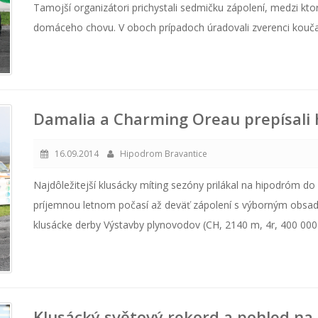
Tamojší organizátori prichystali sedmičku zápolení, medzi kto
domáceho chovu. V oboch prípadoch úradovali zverenci kouč
Damalia a Charming Oreau prepísali 
16.09.2014
Hipodrom Bravantice
Najdôležitejší klusácky míting sezóny prilákal na hipodróm do B
príjemnou letnom počasí až deväť zápolení s výborným obsa
klusácke derby Výstavby plynovodov (CH, 2140 m, 4r, 400 000 
Klusácký světový rekord a pohled na 