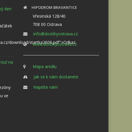
HIPODROM BRAVANTICE
ový den
Vřesinská 128/40
708 00 Ostrava
Začátek
info@dostihyostrava.cz
va.cz/download/startka2606.pdf">Odkaz
www.dostihyostrava.cz
Pouť na
Mapa areálu
Jak se k nám dostanete
Napište nám
sezóny
u ve