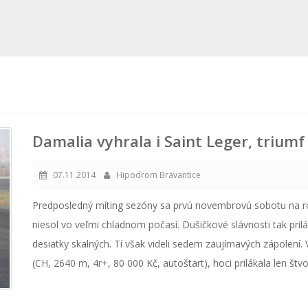
Damalia vyhrala i Saint Leger, triumf
07.11.2014
Hipodrom Bravantice
Predposledný míting sezóny sa prvú novembrovú sobotu na r
niesol vo veľmi chladnom počasí. Dušičkové slávnosti tak pril
desiatky skalných. Tí však videli sedem zaujímavých zápolení.
(CH, 2640 m, 4r+, 80 000 Kč, autoštart), hoci prilákala len štv