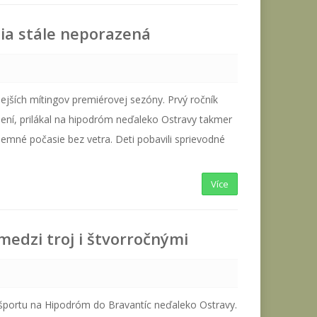
ia stále neporazená
nejších mítingov premiérovej sezóny. Prvý ročník
lení, prilákal na hipodróm neďaleko Ostravy takmer
íjemné počasie bez vetra. Deti pobavili sprievodné
Více
medzi troj i štvorročnými
 športu na Hipodróm do Bravantíc neďaleko Ostravy.