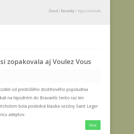
Úvod
/
Novinky
/ Výpis novinek
 si zopakovala aj Voulez Vous
ozdiel od predošlého dostihového popoludnia
ákali na hipodróm do Bravantíc tento raz len
 Vrcholom bola posledná klasika sezóny Saint Leger
oricu adeptov.
Více