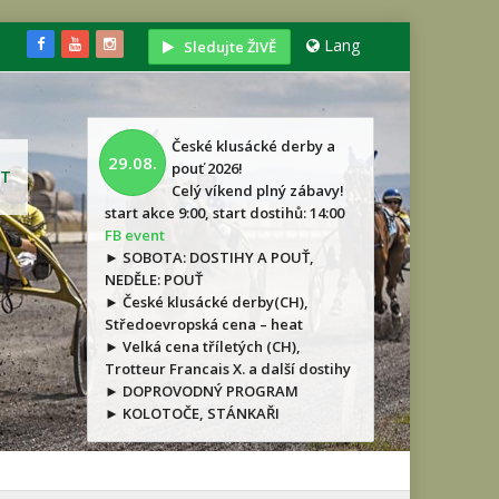
Lang
Sledujte ŽIVĚ
České klusácké derby a
29.08.
pouť 2026!
T
Celý víkend plný zábavy!
start akce 9:00, start dostihů: 14:00
FB event
► SOBOTA: DOSTIHY A POUŤ,
NEDĚLE: POUŤ
► České klusácké derby(CH),
Středoevropská cena – heat
► Velká cena tříletých (CH),
Trotteur Francais X. a další dostihy
► DOPROVODNÝ PROGRAM
► KOLOTOČE, STÁNKAŘI