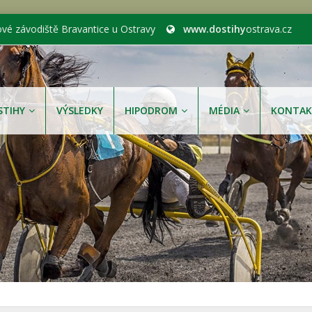
ové závodiště Bravantice u Ostravy
www.dostihy
ostrava.cz
STIHY
VÝSLEDKY
HIPODROM
MÉDIA
KONTAK