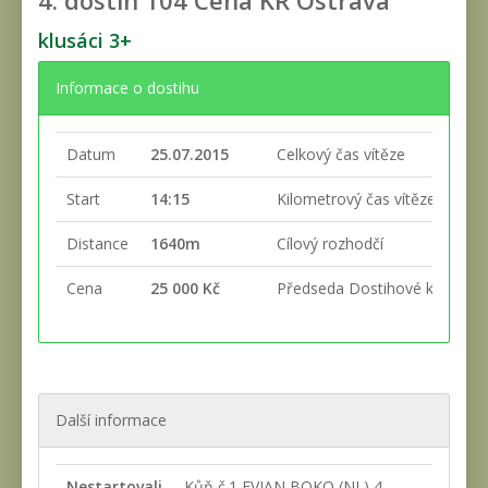
4. dostih
104 Cena KR Ostrava
klusáci 3+
Informace o dostihu
Datum
25.07.2015
Celkový čas vítěze
Start
14:15
Kilometrový čas vítěze
Distance
1640m
Cílový rozhodčí
Cena
25 000 Kč
Předseda Dostihové komise
Další informace
Nestartovali
Kůň č.1 EVIAN BOKO (NL) 4