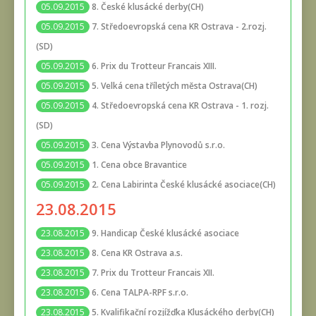
8. České klusácké derby(CH)
05.09.2015
7. Středoevropská cena KR Ostrava - 2.rozj.
05.09.2015
(SD)
6. Prix du Trotteur Francais XIII.
05.09.2015
5. Velká cena tříletých města Ostrava(CH)
05.09.2015
4. Středoevropská cena KR Ostrava - 1. rozj.
05.09.2015
(SD)
3. Cena Výstavba Plynovodů s.r.o.
05.09.2015
1. Cena obce Bravantice
05.09.2015
2. Cena Labirinta České klusácké asociace(CH)
05.09.2015
23.08.2015
9. Handicap České klusácké asociace
23.08.2015
8. Cena KR Ostrava a.s.
23.08.2015
7. Prix du Trotteur Francais XII.
23.08.2015
6. Cena TALPA-RPF s.r.o.
23.08.2015
5. Kvalifikační rozjížďka Klusáckého derby(CH)
23.08.2015