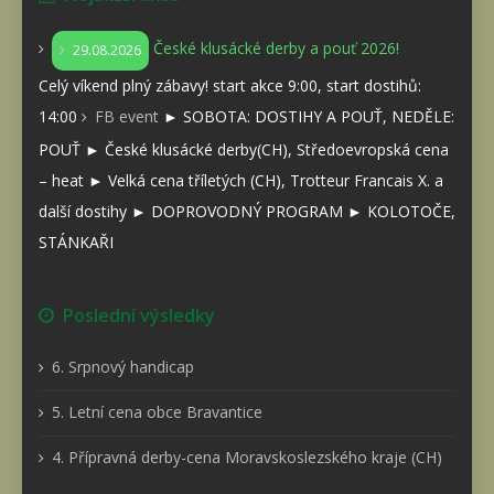
České klusácké derby a pouť 2026!
29.08.2026
Celý víkend plný zábavy! start akce 9:00, start dostihů:
14:00
FB event
► SOBOTA: DOSTIHY A POUŤ, NEDĚLE:
POUŤ ► České klusácké derby(CH), Středoevropská cena
– heat ► Velká cena tříletých (CH), Trotteur Francais X. a
další dostihy ► DOPROVODNÝ PROGRAM ► KOLOTOČE,
STÁNKAŘI
Poslední výsledky
6. Srpnový handicap
5. Letní cena obce Bravantice
4. Přípravná derby-cena Moravskoslezského kraje (CH)