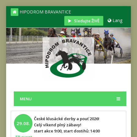
HIPODROM BRAVANTICE
Lang
Sledujte ŽIVĚ
MENU
České klusácké derby a pouť 2026!
29.08.
Celý víkend plný zábavy!
start akce 9:00, start dostihů: 14:00