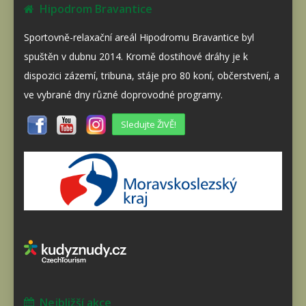
Hipodrom Bravantice
Sportovně-relaxační areál Hipodromu Bravantice byl
spuštěn v dubnu 2014. Kromě dostihové dráhy je k
dispozici zázemí, tribuna, stáje pro 80 koní, občerstvení, a
ve vybrané dny různé doprovodné programy.
Sledujte ŽIVĚ!
Nejbližší akce