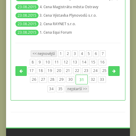
4. Cena Magistrátu města Ostravy
23.08.2015
3. Cena Výstavba Plynovodů s.r.o.
23.08.2015
2. Cena RAYNET s.r.o.
23.08.2015
1. Cena Equi Forum
23.08.2015
<< nejnovější
1
2
3
4
5
6
7
8
9
10
11
12
13
14
15
16
17
18
19
20
21
22
23
24
25
26
27
28
29
30
31
32
33
34
35
nejstarší >>