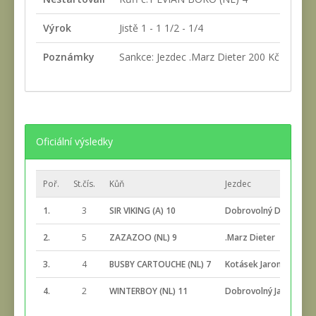
Výrok
Jistě 1 - 1 1/2 - 1/4
Poznámky
Sankce: Jezdec .Marz Dieter 200 Kč za nezau
Oficiální výsledky
Poř.
St.čís.
Kůň
Jezdec
1.
3
SIR VIKING (A) 10
Dobrovolný David
2.
5
ZAZAZOO (NL) 9
.Marz Dieter
3.
4
BUSBY CARTOUCHE (NL) 7
Kotásek Jaromír
4.
2
WINTERBOY (NL) 11
Dobrovolný Jaroslav