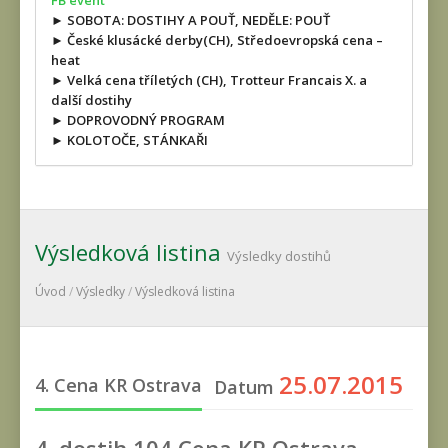
FB event
► SOBOTA: DOSTIHY A POUŤ, NEDĚLE: POUŤ
► České klusácké derby(CH), Středoevropská cena –
heat
► Velká cena tříletých (CH), Trotteur Francais X. a
další dostihy
► DOPROVODNÝ PROGRAM
► KOLOTOČE, STÁNKAŘI
Výsledková listina
Výsledky dostihů
Úvod
/
Výsledky
/
Výsledková listina
25.07.2015
4. Cena KR Ostrava
Datum