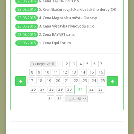
6. Cena TALPA-RPF s.r.o.
23.08.2015
5. Kvalifikační rozjížďka Klusáckého derby(CH)
23.08.2015
4. Cena Magistrátu města Ostravy
23.08.2015
3. Cena Výstavba Plynovodů s.r.o.
23.08.2015
2. Cena RAYNET s.r.o.
23.08.2015
1. Cena Equi Forum
23.08.2015
<< nejnovější
1
2
3
4
5
6
7
8
9
10
11
12
13
14
15
16
17
18
19
20
21
22
23
24
25
26
27
28
29
30
31
32
33
34
35
nejstarší >>