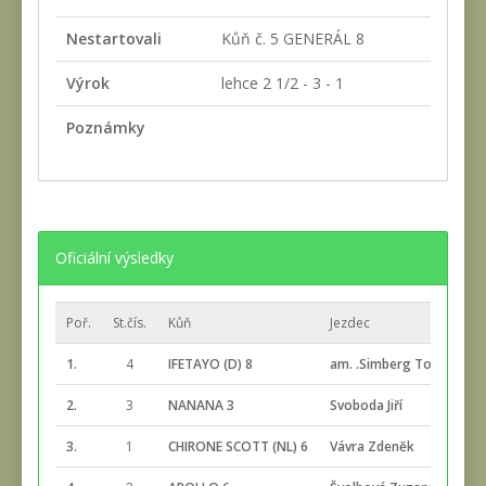
Nestartovali
Kůň č. 5 GENERÁL 8
Výrok
lehce 2 1/2 - 3 - 1
Poznámky
Oficiální výsledky
Poř.
St.čís.
Kůň
Jezdec
1.
4
IFETAYO (D) 8
am. .Simberg Torbjörn
2.
3
NANANA 3
Svoboda Jiří
3.
1
CHIRONE SCOTT (NL) 6
Vávra Zdeněk