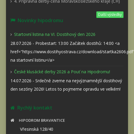
4. Přípravná derby-cena Moravskoslezského kraje (CH)
Další výsledky
Novinky hipodromu
Startovní listina na VI. Dostihový den 2026
28.07.2026 - Probestart: 13:00 Začátek dostihů: 14:00 <a
href="https://www.dostihyostrava.cz/download/startka2606.pd
na startovní listinu</a>
České klusácké derby 2026 a Pouť na Hipodromu!
14.07.2026 - Srdečně zveme na nejvýznamnější dostihový
den sezóny 2026! Letos to pojmeme opravdu ve velkém!
Rychlý kontakt
HIPODROM BRAVANTICE
Vřesinská 128/40