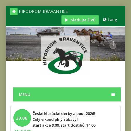
HIPODROM BRAVANTICE
Lang
Sledujte ŽIVĚ
MENU
České klusácké derby a pouť 2026!
29.08.
Celý víkend plný zábavy!
start akce 9:00, start dostihů: 14:00