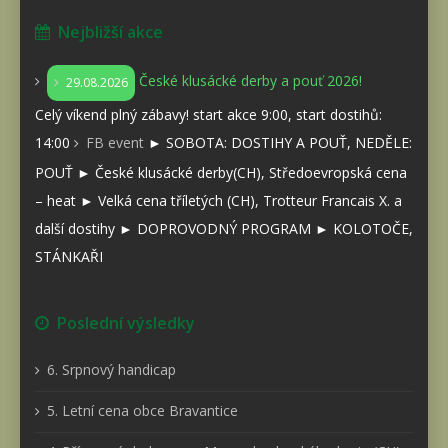
Nejbližší akce
České klusácké derby a pouť 2026!
29.08.2026
Celý víkend plný zábavy! start akce 9:00, start dostihů:
14:00
FB event
► SOBOTA: DOSTIHY A POUŤ, NEDĚLE:
POUŤ ► České klusácké derby(CH), Středoevropská cena
– heat ► Velká cena tříletých (CH), Trotteur Francais X. a
další dostihy ► DOPROVODNÝ PROGRAM ► KOLOTOČE,
STÁNKAŘI
Poslední výsledky
6. Srpnový handicap
5. Letní cena obce Bravantice