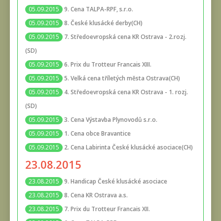
9. Cena TALPA-RPF, s.r.o.
05.09.2015
8. České klusácké derby(CH)
05.09.2015
7. Středoevropská cena KR Ostrava - 2.rozj.
05.09.2015
(SD)
6. Prix du Trotteur Francais XIII.
05.09.2015
5. Velká cena tříletých města Ostrava(CH)
05.09.2015
4. Středoevropská cena KR Ostrava - 1. rozj.
05.09.2015
(SD)
3. Cena Výstavba Plynovodů s.r.o.
05.09.2015
1. Cena obce Bravantice
05.09.2015
2. Cena Labirinta České klusácké asociace(CH)
05.09.2015
23.08.2015
9. Handicap České klusácké asociace
23.08.2015
8. Cena KR Ostrava a.s.
23.08.2015
7. Prix du Trotteur Francais XII.
23.08.2015