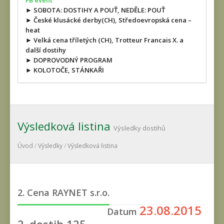
FB event
► SOBOTA: DOSTIHY A POUŤ, NEDĚLE: POUŤ
► České klusácké derby(CH), Středoevropská cena –
heat
► Velká cena tříletých (CH), Trotteur Francais X. a
další dostihy
► DOPROVODNÝ PROGRAM
► KOLOTOČE, STÁNKAŘI
Výsledková listina
Výsledky dostihů
Úvod
/
Výsledky
/
Výsledková listina
2. Cena RAYNET s.r.o.
23.08.2015
Datum