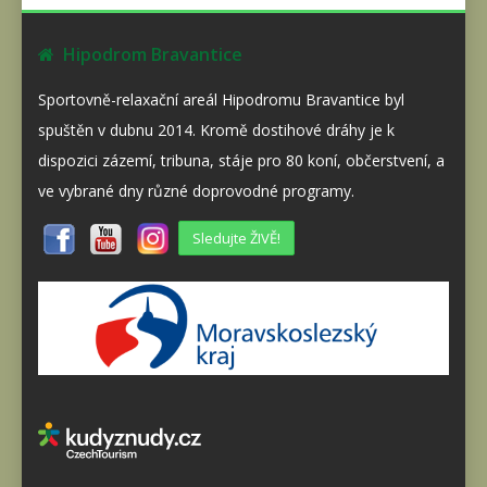
Hipodrom Bravantice
Sportovně-relaxační areál Hipodromu Bravantice byl
spuštěn v dubnu 2014. Kromě dostihové dráhy je k
dispozici zázemí, tribuna, stáje pro 80 koní, občerstvení, a
ve vybrané dny různé doprovodné programy.
Sledujte ŽIVĚ!