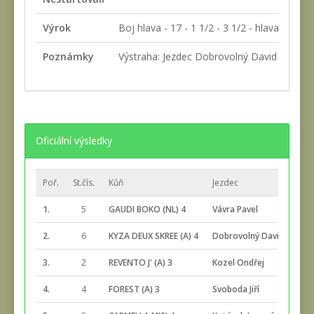
Výrok
Boj hlava - 17 - 1 1/2 - 3 1/2 - hlava - 7 - 2 
Poznámky
Výstraha: Jezdec Dobrovolný David za nebez
Oficiální výsledky
Poř.
St.čís.
Kůň
Jezdec
Cel.
1.
5
GAUDI BOKO (NL) 4
Vávra Pavel
2:4
2.
6
KYZA DEUX SKREE (A) 4
Dobrovolný David
2:4
3.
2
REVENTO J' (A) 3
Kozel Ondřej
2:5
4.
4
FOREST (A) 3
Svoboda Jiří
2:5