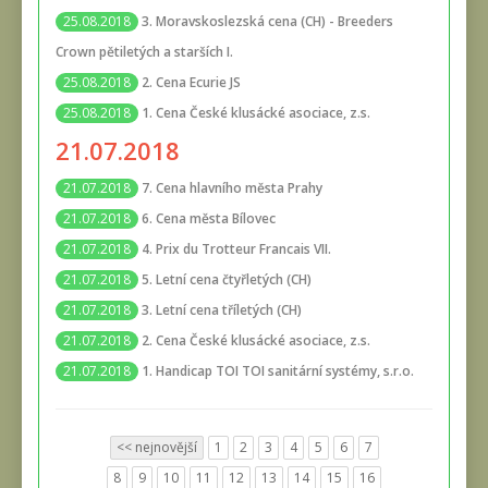
3. Moravskoslezská cena (CH) - Breeders
25.08.2018
Crown pětiletých a starších I.
2. Cena Ecurie JS
25.08.2018
1. Cena České klusácké asociace, z.s.
25.08.2018
21.07.2018
7. Cena hlavního města Prahy
21.07.2018
6. Cena města Bílovec
21.07.2018
4. Prix du Trotteur Francais VII.
21.07.2018
5. Letní cena čtyřletých (CH)
21.07.2018
3. Letní cena tříletých (CH)
21.07.2018
2. Cena České klusácké asociace, z.s.
21.07.2018
1. Handicap TOI TOI sanitární systémy, s.r.o.
21.07.2018
<< nejnovější
1
2
3
4
5
6
7
8
9
10
11
12
13
14
15
16