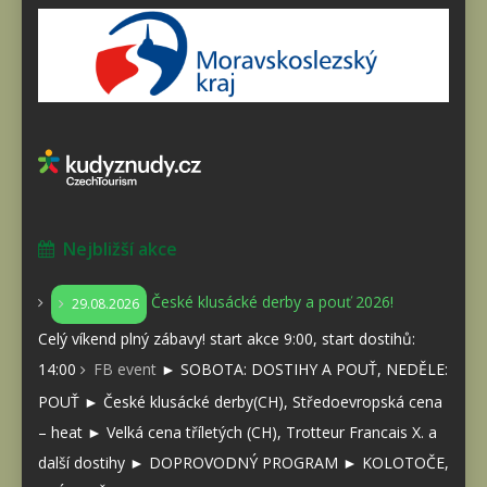
Nejbližší akce
České klusácké derby a pouť 2026!
29.08.2026
Celý víkend plný zábavy! start akce 9:00, start dostihů:
14:00
FB event
► SOBOTA: DOSTIHY A POUŤ, NEDĚLE:
POUŤ ► České klusácké derby(CH), Středoevropská cena
– heat ► Velká cena tříletých (CH), Trotteur Francais X. a
další dostihy ► DOPROVODNÝ PROGRAM ► KOLOTOČE,