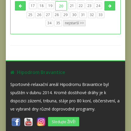
17
18
19
20
21
22
23
24
25
26
27
28
29
30
31
32
33
34
35
nejstarší >>
Hipodrom Bravantice
Sportovně-relaxační areál Hipodromu Bravantice byl
spuštěn v dubnu 2014. Kromě dostihové dráhy je k
dispozici zázemí, tribuna, stáje pro 80 koní, občerstvení, a
ve vybrané dny různé doprovodné programy.
Sledujte ŽIVĚ!