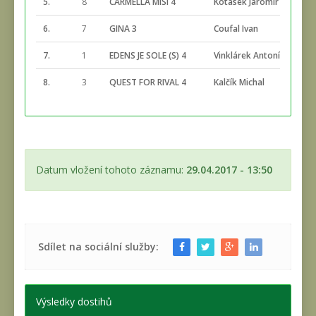
5.
8
CARMELLA MISI 4
Kotásek Jaromír
2:5
6.
7
GINA 3
Coufal Ivan
2:5
7.
1
EDENS JE SOLE (S) 4
Vinklárek Antonín
2:5
8.
3
QUEST FOR RIVAL 4
Kalčík Michal
2:5
Datum vložení tohoto záznamu:
29.04.2017 - 13:50
Sdílet na sociální služby:
Výsledky dostihů