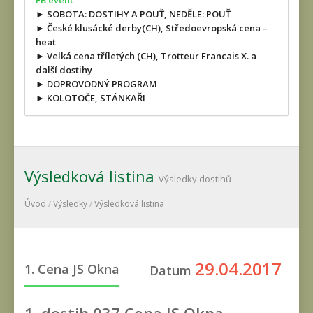
FB event
► SOBOTA: DOSTIHY A POUŤ, NEDĚLE: POUŤ
► České klusácké derby(CH), Středoevropská cena –
heat
► Velká cena tříletých (CH), Trotteur Francais X. a
další dostihy
► DOPROVODNÝ PROGRAM
► KOLOTOČE, STÁNKAŘI
Výsledková listina
Výsledky dostihů
Úvod
/
Výsledky
/
Výsledková listina
29.04.2017
1. Cena JS Okna
Datum