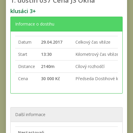
1. dostih
037 Cena JS Okna
klusáci 3+
Informace o dostihu
Datum
29.04.2017
Celkový čas vítěze
Start
13:30
Kilometrový čas vítěze
Distance
2140m
Cílový rozhodčí
Cena
30 000 Kč
Předseda Dostihové komise
Další informace
Nestartovali