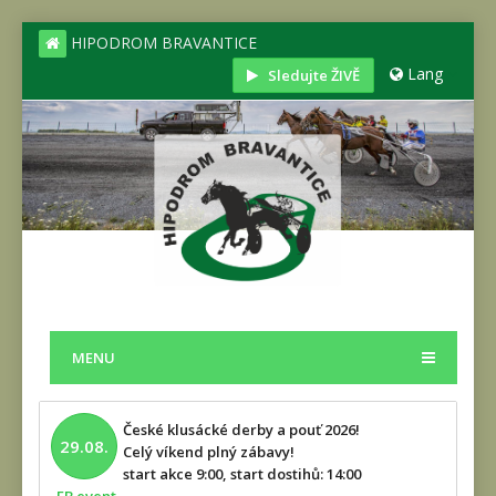
HIPODROM BRAVANTICE
Lang
Sledujte ŽIVĚ
MENU
České klusácké derby a pouť 2026!
29.08.
Celý víkend plný zábavy!
start akce 9:00, start dostihů: 14:00