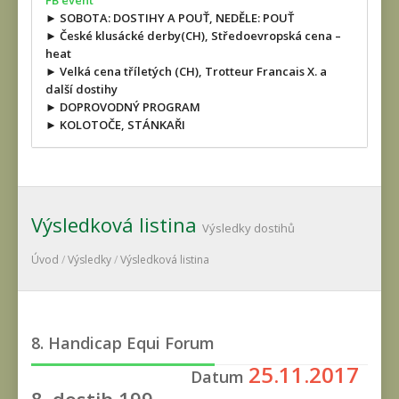
FB event
► SOBOTA: DOSTIHY A POUŤ, NEDĚLE: POUŤ
► České klusácké derby(CH), Středoevropská cena –
heat
► Velká cena tříletých (CH), Trotteur Francais X. a
další dostihy
► DOPROVODNÝ PROGRAM
► KOLOTOČE, STÁNKAŘI
Výsledková listina
Výsledky dostihů
Úvod
/
Výsledky
/
Výsledková listina
8. Handicap Equi Forum
25.11.2017
Datum