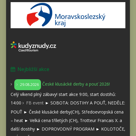
Nejbližší akce
České klusácké derby a pouť 2026!
29.08.2026
Celý víkend plný zábavy! start akce 9:00, start dostihů:
14:00
FB event
► SOBOTA: DOSTIHY A POUŤ, NEDĚLE:
POUŤ ► České klusácké derby(CH), Středoevropská cena
– heat ► Velká cena tříletých (CH), Trotteur Francais X. a
další dostihy ► DOPROVODNÝ PROGRAM ► KOLOTOČE,