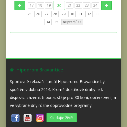
17
18
19
20
21
22
23
24
25
26
27
28
29
30
31
32
33
34
35
nejstarší >>
Hipodrom Bravantice
Sportovně-relaxační areál Hipodromu Bravantice byl
spuštěn v dubnu 2014. Kromě dostihové dráhy je k
dispozici zázemí, tribuna, stáje pro 80 koní, občerstvení, a
ve vybrané dny různé doprovodné programy.
Sledujte ŽIVĚ!