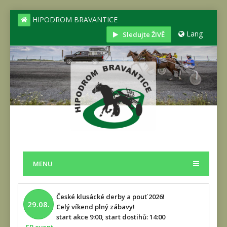
HIPODROM BRAVANTICE
Lang
Sledujte ŽIVĚ
MENU
České klusácké derby a pouť 2026!
29.08.
Celý víkend plný zábavy!
start akce 9:00, start dostihů: 14:00