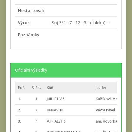
Nestartovali
Výrok
Boj 3/4 - 7 - 12 - 5 - (daleko) - -
Poznámky
Oficiální výsledky
Poř.
St.čís.
Kůň
Jezdec
1.
1
JUILLET V 5
Kalčíková Monika
2.
7
UNKAS 10
Vávra Pavel
3.
4
V.I.P.ALET 6
am. Hovorka Josef