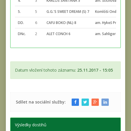
4.
3
KARLOS SANTANA 5
am. Štichová Marie
5.
5
G.G.'S SWEET DREAM (S) 7
Komlóši Ondrej
DD.
6
CAFU BOKO (NL) 8
am. Hykeš Pravoslav
DNc.
2
ALET CONCH 6
am. Sahligerová Zuz
Datum vložení tohoto záznamu:
25.11.2017 - 15:05
Sdílet na sociální služby:
Výsledky dostihů