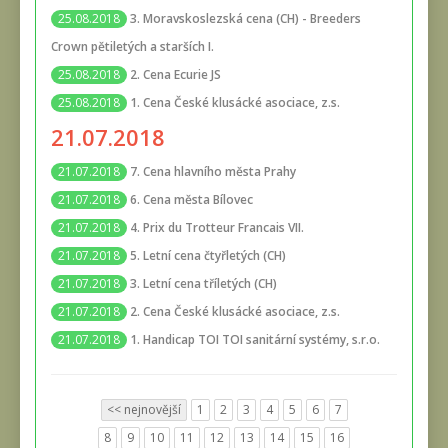
3. Moravskoslezská cena (CH) - Breeders
25.08.2018
Crown pětiletých a starších I.
2. Cena Ecurie JS
25.08.2018
1. Cena České klusácké asociace, z.s.
25.08.2018
21.07.2018
7. Cena hlavního města Prahy
21.07.2018
6. Cena města Bílovec
21.07.2018
4. Prix du Trotteur Francais VII.
21.07.2018
5. Letní cena čtyřletých (CH)
21.07.2018
3. Letní cena tříletých (CH)
21.07.2018
2. Cena České klusácké asociace, z.s.
21.07.2018
1. Handicap TOI TOI sanitární systémy, s.r.o.
21.07.2018
<< nejnovější
1
2
3
4
5
6
7
8
9
10
11
12
13
14
15
16