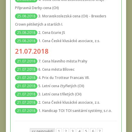
Přípravná Derby-cena (CH)
3. Moravskoslezská cena (CH) - Breeders
25.08.2018
Crown pětiletých a starších I.
2. Cena Ecurie JS
25.08.2018
1. Cena České klusácké asociace, z.s.
25.08.2018
21.07.2018
7. Cena hlavního města Prahy
21.07.2018
6. Cena města Bílovec
21.07.2018
4. Prix du Trotteur Francais VII.
21.07.2018
5. Letní cena čtyřletých (CH)
21.07.2018
3. Letní cena tříletých (CH)
21.07.2018
2. Cena České klusácké asociace, z.s.
21.07.2018
1. Handicap TOI TOI sanitární systémy, s.r.o.
21.07.2018
<< nejnovější
1
2
3
4
5
6
7