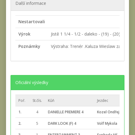
Další informace
Nestartovali
Výrok
Jistě 1 1/4 - 1/2 - daleko - (19) - (20) - (16)
Poznámky
Výstraha: Trenér .Kaluza Wieslaw za nepři
Oficiální výsledky
Poř.
St.čís.
Kůň
Jezdec
1.
4
DANIELLE PREMIERE 4
Kozel Ondřej
2.
5
DARK LOOK (F) 4
Volf Mykola
3.
1
ENTERTAINMENT 3
Svoboda Jiří