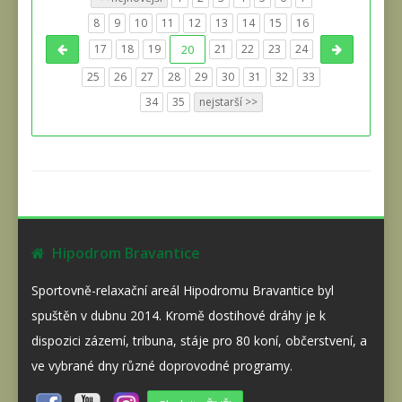
8
9
10
11
12
13
14
15
16
17
18
19
20
21
22
23
24
25
26
27
28
29
30
31
32
33
34
35
nejstarší >>
Hipodrom Bravantice
Sportovně-relaxační areál Hipodromu Bravantice byl
spuštěn v dubnu 2014. Kromě dostihové dráhy je k
dispozici zázemí, tribuna, stáje pro 80 koní, občerstvení, a
ve vybrané dny různé doprovodné programy.