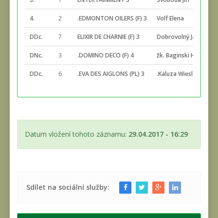
4.
2
.EDMONTON OILERS (F) 3
Volf Elena
DDc.
7
ELIXIR DE CHARNIE (F) 3
Dobrovolný Jaroslav
DNc.
3
.DOMINO DECO (F) 4
žk. Baginski Hubert
DDc.
6
.EVA DES AIGLONS (PL) 3
.Kaluza Wieslaw
Datum vložení tohoto záznamu:
29.04.2017 - 16:29
Sdílet na sociální služby: