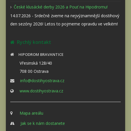
České klusácké derby 2026 a Pouť na Hipodromu!
14.07.2026 - Srdečně zveme na nejvýznamnější dostihový
den sezóny 2026! Letos to pojmeme opravdu ve velkém!
Rychlý kontakt
HIPODROM BRAVANTICE
Vřesinská 128/40
708 00 Ostrava
info@dostihyostrava.cz
www.dostihyostrava.cz
Mapa areálu
Jak se k nám dostanete