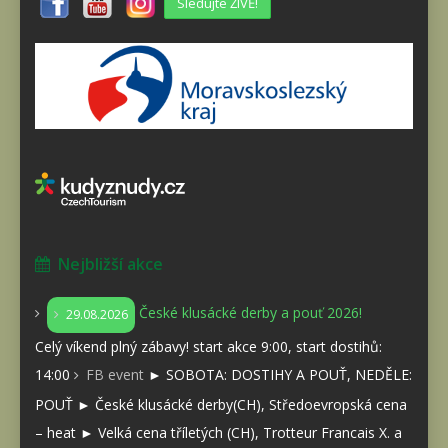
Sledujte ŽIVĚ!
Nejbližší akce
České klusácké derby a pouť 2026!
29.08.2026
Celý víkend plný zábavy! start akce 9:00, start dostihů:
14:00
FB event
► SOBOTA: DOSTIHY A POUŤ, NEDĚLE:
POUŤ ► České klusácké derby(CH), Středoevropská cena
– heat ► Velká cena tříletých (CH), Trotteur Francais X. a