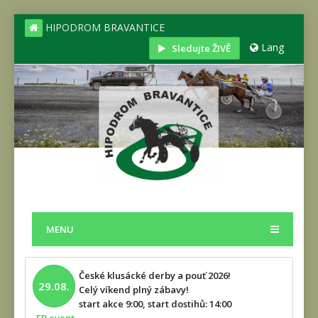
HIPODROM BRAVANTICE
Lang
Sledujte ŽIVĚ
MENU
České klusácké derby a pouť 2026!
29.08.
Celý víkend plný zábavy!
start akce 9:00, start dostihů: 14:00