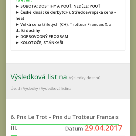
FB event
► SOBOTA: DOSTIHY A POUŤ, NEDĚLE: POUŤ
► České klusácké derby(CH), Středoevropská cena –
heat
► Velká cena tříletých (CH), Trotteur Francais X. a
další dostihy
► DOPROVODNÝ PROGRAM
► KOLOTOČE, STÁNKAŘI
Výsledková listina
Výsledky dostihů
Úvod
/
Výsledky
/
Výsledková listina
6. Prix Le Trot - Prix du Trotteur Francais
29.04.2017
III.
Datum