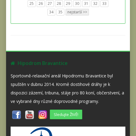
25
26
27
28
29
30
31
32
33
34
35
nejstarší >>
Hipodrom Bravantice
Sportovně-relaxační areál Hipodromu Bravantice byl
spuštěn v dubnu 2014. Kromě dostihové dráhy je k
dispozici zázemí, tribuna, stáje pro 80 koní, občerstvení, a
ve vybrané dny různé doprovodné programy.
Sledujte ŽIVĚ!