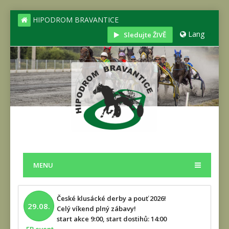
HIPODROM BRAVANTICE
Lang
Sledujte ŽIVĚ
MENU
České klusácké derby a pouť 2026!
29.08.
Celý víkend plný zábavy!
start akce 9:00, start dostihů: 14:00