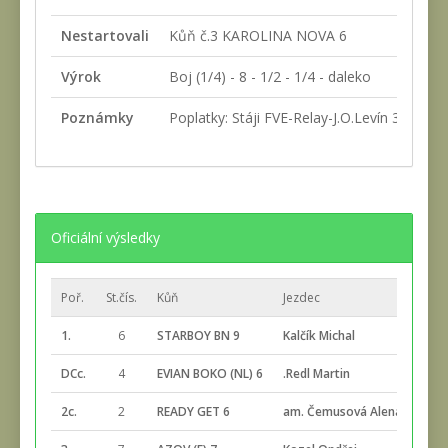
Nestartovali
Kůň č.3 KAROLINA NOVA 6
Výrok
Boj (1/4) - 8 - 1/2 - 1/4 - daleko
Poznámky
Poplatky: Stáji FVE-Relay-J.O.Levín 300 Kč 
Oficiální výsledky
Poř.
St.čís.
Kůň
Jezdec
Cel.
1.
6
STARBOY BN 9
Kalčík Michal
2:55
DCc.
4
EVIAN BOKO (NL) 6
.Redl Martin
2:55
2c.
2
READY GET 6
am. Čemusová Alena
2:57