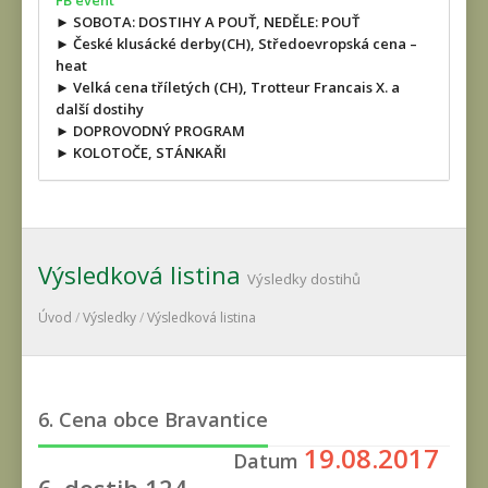
FB event
► SOBOTA: DOSTIHY A POUŤ, NEDĚLE: POUŤ
► České klusácké derby(CH), Středoevropská cena –
heat
► Velká cena tříletých (CH), Trotteur Francais X. a
další dostihy
► DOPROVODNÝ PROGRAM
► KOLOTOČE, STÁNKAŘI
Výsledková listina
Výsledky dostihů
Úvod
/
Výsledky
/
Výsledková listina
6. Cena obce Bravantice
19.08.2017
Datum