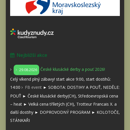
Nejbližší akce
České klusácké derby a pouť 2026!
29.08.2026
Celý víkend plný zábavy! start akce 9:00, start dostihů:
14:00
FB event
► SOBOTA: DOSTIHY A POUŤ, NEDĚLE:
POUŤ ► České klusácké derby(CH), Středoevropská cena
– heat ► Velká cena tříletých (CH), Trotteur Francais X. a
další dostihy ► DOPROVODNÝ PROGRAM ► KOLOTOČE,
STÁNKAŘI