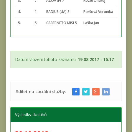
3.
7
AZOV (F) 7
Kozel Ondřej
2:57
4.
1
RADIUS (UA) 8
Poršová Veronika
2:57
5.
5
CABERNETO MISI 5
Laška Jan
3:02
Datum vložení tohoto záznamu:
19.08.2017 - 16:17
Sdílet na sociální služby:
Výsledky dostihů