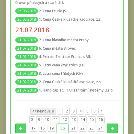
Crown pětiletých a starších I.
2. Cena Ecurie JS
25.08.2018
1. Cena České klusácké asociace, z.s.
25.08.2018
21.07.2018
7. Cena hlavního města Prahy
21.07.2018
6. Cena města Bílovec
21.07.2018
4. Prix du Trotteur Francais VII.
21.07.2018
5. Letní cena čtyřletých (CH)
21.07.2018
3. Letní cena tříletých (CH)
21.07.2018
2. Cena České klusácké asociace, z.s.
21.07.2018
1. Handicap TOI TOI sanitární systémy, s.r.o.
21.07.2018
<< nejnovější
1
2
3
4
5
6
7
8
9
10
11
12
13
14
15
16
17
18
19
20
21
22
23
24