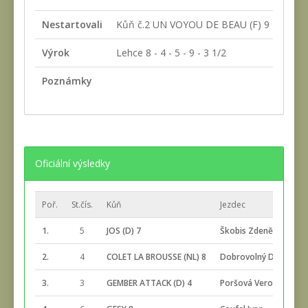
Nestartovali
Kůň č.2 UN VOYOU DE BEAU (F) 9
Výrok
Lehce 8 - 4 - 5 - 9 - 3 1/2
Poznámky
Oficiální výsledky
Poř.
St.čís.
Kůň
Jezdec
1.
5
JOS (D) 7
Škobis Zdeněk
2.
4
COLET LA BROUSSE (NL) 8
Dobrovolný David
3.
3
GEMBER ATTACK (D) 4
Poršová Veronika