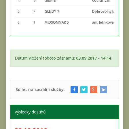
4.
6
GESY 8
Coufal Ivan
5.
7
GLEJDY 7
Dobrovolný Jaroslav
6.
1
MIDSOMMAR 5
am. Jelínková Klára
Datum vložení tohoto záznamu:
03.09.2017 - 14:14
Sdílet na sociální služby:
Výsledky dostihů