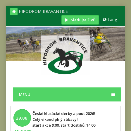
HIPODROM BRAVANTICE
Lang
Sledujte ŽIVĚ
MENU
České klusácké derby a pouť 2026!
29.08.
Celý víkend plný zábavy!
start akce 9:00, start dostihů: 14:00