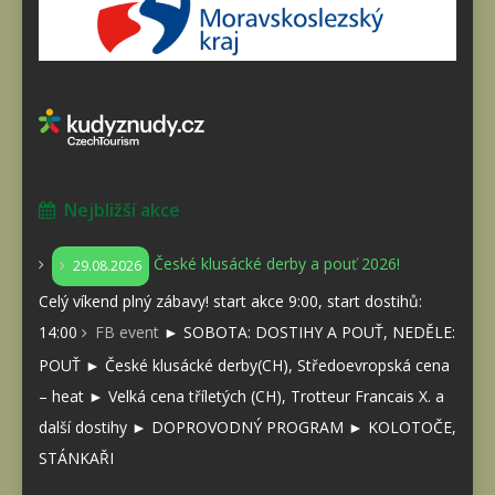
Nejbližší akce
České klusácké derby a pouť 2026!
29.08.2026
Celý víkend plný zábavy! start akce 9:00, start dostihů:
14:00
FB event
► SOBOTA: DOSTIHY A POUŤ, NEDĚLE:
POUŤ ► České klusácké derby(CH), Středoevropská cena
– heat ► Velká cena tříletých (CH), Trotteur Francais X. a
další dostihy ► DOPROVODNÝ PROGRAM ► KOLOTOČE,
STÁNKAŘI