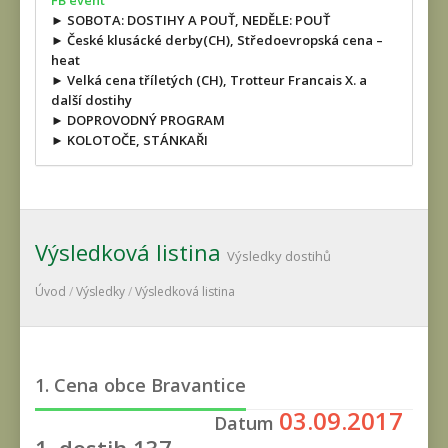
FB event
► SOBOTA: DOSTIHY A POUŤ, NEDĚLE: POUŤ
► České klusácké derby(CH), Středoevropská cena –
heat
► Velká cena tříletých (CH), Trotteur Francais X. a
další dostihy
► DOPROVODNÝ PROGRAM
► KOLOTOČE, STÁNKAŘI
Výsledková listina
Výsledky dostihů
Úvod
/
Výsledky
/
Výsledková listina
1. Cena obce Bravantice
03.09.2017
Datum