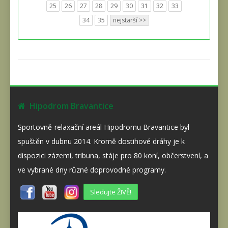
25
26
27
28
29
30
31
32
33
34
35
nejstarší >>
Hipodrom Bravantice
Sportovně-relaxační areál Hipodromu Bravantice byl
spuštěn v dubnu 2014. Kromě dostihové dráhy je k
dispozici zázemí, tribuna, stáje pro 80 koní, občerstvení, a
ve vybrané dny různé doprovodné programy.
Sledujte ŽIVĚ!