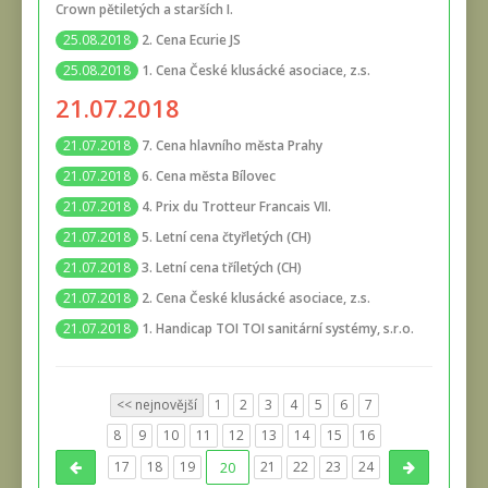
Crown pětiletých a starších I.
2. Cena Ecurie JS
25.08.2018
1. Cena České klusácké asociace, z.s.
25.08.2018
21.07.2018
7. Cena hlavního města Prahy
21.07.2018
6. Cena města Bílovec
21.07.2018
4. Prix du Trotteur Francais VII.
21.07.2018
5. Letní cena čtyřletých (CH)
21.07.2018
3. Letní cena tříletých (CH)
21.07.2018
2. Cena České klusácké asociace, z.s.
21.07.2018
1. Handicap TOI TOI sanitární systémy, s.r.o.
21.07.2018
<< nejnovější
1
2
3
4
5
6
7
8
9
10
11
12
13
14
15
16
17
18
19
20
21
22
23
24