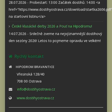
28.07.2026 - Probestart: 13:00 Začátek dostihů: 14:00 <a
href="https://www.dostihyostrava.cz/download/startka2606.pd
na startovní listinu</a>
České klusácké derby 2026 a Pouť na Hipodromu!
14.07.2026 - Srdečně zveme na nejvýznamnější dostihový
den sezóny 2026! Letos to pojmeme opravdu ve velkém!
Rychlý kontakt
HIPODROM BRAVANTICE
Vřesinská 128/40
708 00 Ostrava
info@dostihyostrava.cz
www.dostihyostrava.cz