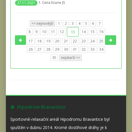
1. Cena Ecurie JS
27.11.2021
<< nejnovější
1
2
3
4
5
6
7
8
9
10
11
12
13
14
15
16
17
18
19
20
21
22
23
24
25
26
27
28
29
30
31
32
33
34
35
nejstarší >>
Hipodrom Bravantice
Sportovně-relaxační areál Hipodromu Bravantice byl
spuštěn v dubnu 2014. Kromě dostihové dráhy je k