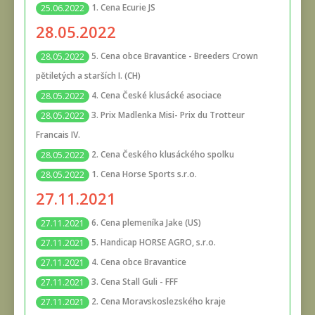
1. Cena Ecurie JS
25.06.2022
28.05.2022
5. Cena obce Bravantice - Breeders Crown
28.05.2022
pětiletých a starších I. (CH)
4. Cena České klusácké asociace
28.05.2022
3. Prix Madlenka Misi- Prix du Trotteur
28.05.2022
Francais IV.
2. Cena Českého klusáckého spolku
28.05.2022
1. Cena Horse Sports s.r.o.
28.05.2022
27.11.2021
6. Cena plemeníka Jake (US)
27.11.2021
5. Handicap HORSE AGRO, s.r.o.
27.11.2021
4. Cena obce Bravantice
27.11.2021
3. Cena Stall Guli - FFF
27.11.2021
2. Cena Moravskoslezského kraje
27.11.2021