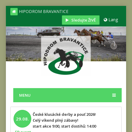
HIPODROM BRAVANTICE
Lang
Sledujte ŽIVĚ
MENU
České klusácké derby a pouť 2026!
29.08.
Celý víkend plný zábavy!
start akce 9:00, start dostihů: 14:00