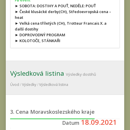
FB event
► SOBOTA: DOSTIHY A POUŤ, NEDĚLE: POUŤ
► České klusácké derby(CH), Středoevropská cena –
heat
► Velká cena tříletých (CH), Trotteur Francais X. a
další dostihy
► DOPROVODNÝ PROGRAM
► KOLOTOČE, STÁNKAŘI
Výsledková listina
Výsledky dostihů
Úvod
/
Výsledky
/
Výsledková listina
3. Cena Moravskoslezského kraje
18.09.2021
Datum