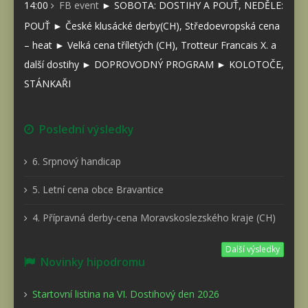
14:00
FB event
► SOBOTA: DOSTIHY A POUŤ, NEDĚLE:
POUŤ ► České klusácké derby(CH), Středoevropská cena
– heat ► Velká cena tříletých (CH), Trotteur Francais X. a
další dostihy ► DOPROVODNÝ PROGRAM ► KOLOTOČE,
STÁNKAŘI
Poslední výsledky
6. Srpnový handicap
5. Letní cena obce Bravantice
4. Přípravná derby-cena Moravskoslezského kraje (CH)
Další výsledky
Novinky hipodromu
Startovní listina na VI. Dostihový den 2026