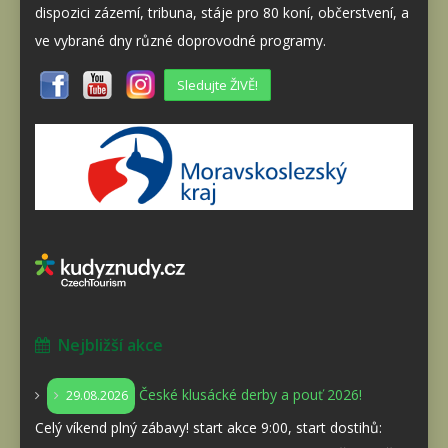
dispozici zázemí, tribuna, stáje pro 80 koní, občerstvení, a
ve vybrané dny různé doprovodné programy.
Sledujte ŽIVĚ!
Nejbližší akce
České klusácké derby a pouť 2026!
29.08.2026
Celý víkend plný zábavy! start akce 9:00, start dostihů: