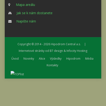
Mapa areálu
Jak se k nám dostanete
Napište nám
Copyright © 2014 - 2026
Hipodrom Central a.s.
|
Internetové stránky od
B7 design
&
Infocity Hosting
Úvod
Novinky
Akce
Výsledky
Hipodrom
Média
Kontakty