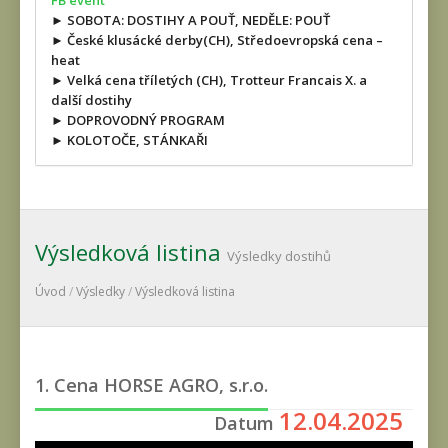
FB event
► SOBOTA: DOSTIHY A POUŤ, NEDĚLE: POUŤ
► České klusácké derby(CH), Středoevropská cena –
heat
► Velká cena tříletých (CH), Trotteur Francais X. a
další dostihy
► DOPROVODNÝ PROGRAM
► KOLOTOČE, STÁNKAŘI
Výsledková listina
Výsledky dostihů
Úvod
/
Výsledky
/
Výsledková listina
1. Cena HORSE AGRO, s.r.o.
12.04.2025
Datum