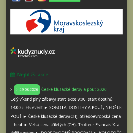
Nejbližší akce
České klusácké derby a pouť 2026!
29.08.2026
Celý víkend plný zábavy! start akce 9:00, start dostihů:
14:00
FB event
► SOBOTA: DOSTIHY A POUŤ, NEDĚLE:
POUŤ ► České klusácké derby(CH), Středoevropská cena
– heat ► Velká cena tříletých (CH), Trotteur Francais X. a
další dostihy ► DOPROVODNÝ PROGRAM ► KOLOTOČE,