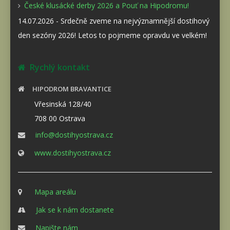
České klusácké derby 2026 a Pouť na Hipodromu!
14.07.2026 - Srdečně zveme na nejvýznamnější dostihový
den sezóny 2026! Letos to pojmeme opravdu ve velkém!
Rychlý kontakt
HIPODROM BRAVANTICE
Vřesinská 128/40
708 00 Ostrava
info@dostihyostrava.cz
www.dostihyostrava.cz
Mapa areálu
Jak se k nám dostanete
Napište nám