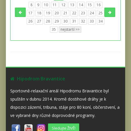
8
9
10
11
12
13
14
15
16
17
18
19
20
21
22
23
24
25
26
27
28
29
30
31
32
33
34
35
nejstarší >>
Hipodrom Bravantice
Sportovně-relaxační areál Hipodromu Bravantice byl
spuštěn v dubnu 2014. Kromě dostihové dráhy je k
dispozici zázemí, tribuna, stáje pro 80 koní, občerstvení, a
ve vybrané dny různé doprovodné programy.
Sledujte ŽIVĚ!