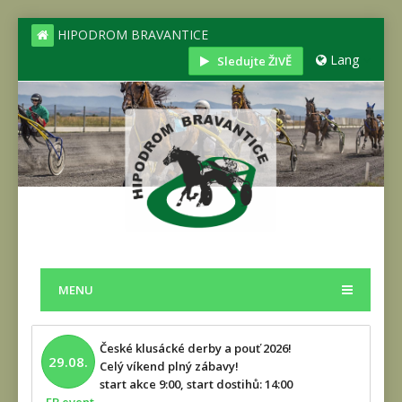
HIPODROM BRAVANTICE
Lang
Sledujte ŽIVĚ
MENU
České klusácké derby a pouť 2026!
29.08.
Celý víkend plný zábavy!
start akce 9:00, start dostihů: 14:00