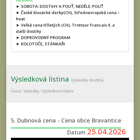
FB event
► SOBOTA: DOSTIHY A POUŤ, NEDĚLE: POUŤ
► České klusácké derby(CH), Středoevropská cena –
heat
► Velká cena tříletých (CH), Trotteur Francais X. a
další dostihy
► DOPROVODNÝ PROGRAM
► KOLOTOČE, STÁNKAŘI
Výsledková listina
Výsledky dostihů
Úvod
/
Výsledky
/
Výsledková listina
5. Dubnová cena - Cena obce Bravantice
25.04.2026
Datum