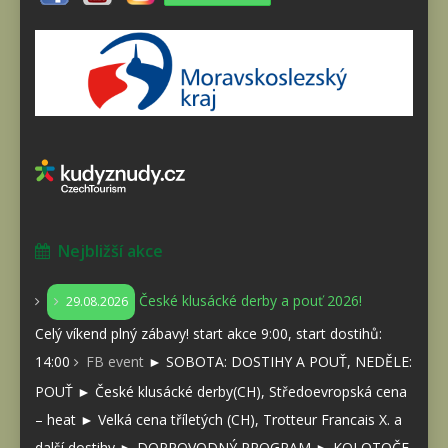
Nejbližší akce
České klusácké derby a pouť 2026!
29.08.2026
Celý víkend plný zábavy! start akce 9:00, start dostihů:
14:00
FB event
► SOBOTA: DOSTIHY A POUŤ, NEDĚLE:
POUŤ ► České klusácké derby(CH), Středoevropská cena
– heat ► Velká cena tříletých (CH), Trotteur Francais X. a
další dostihy ► DOPROVODNÝ PROGRAM ► KOLOTOČE,