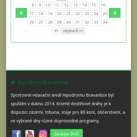
8
9
10
11
12
13
14
15
16
17
18
19
20
21
22
23
24
25
26
27
28
29
30
31
32
33
34
35
nejstarší >>
Hipodrom Bravantice
Sportovně-relaxační areál Hipodromu Bravantice byl
spuštěn v dubnu 2014. Kromě dostihové dráhy je k
dispozici zázemí, tribuna, stáje pro 80 koní, občerstvení, a
ve vybrané dny různé doprovodné programy.
Sledujte ŽIVĚ!