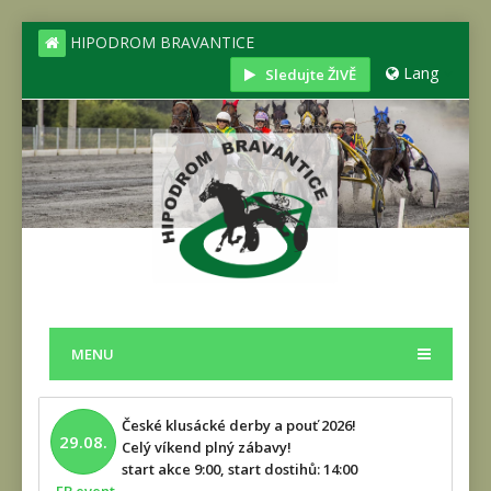
HIPODROM BRAVANTICE
Lang
Sledujte ŽIVĚ
MENU
České klusácké derby a pouť 2026!
29.08.
Celý víkend plný zábavy!
start akce 9:00, start dostihů: 14:00