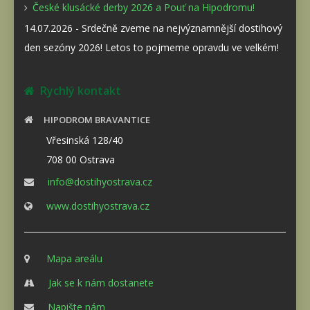
České klusácké derby 2026 a Pouť na Hipodromu!
14.07.2026 - Srdečně zveme na nejvýznamnější dostihový
den sezóny 2026! Letos to pojmeme opravdu ve velkém!
Rychlý kontakt
HIPODROM BRAVANTICE
Vřesinská 128/40
708 00 Ostrava
info@dostihyostrava.cz
www.dostihyostrava.cz
Mapa areálu
Jak se k nám dostanete
Napište nám