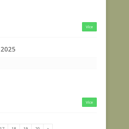
Více
n 2025
Více
17
18
19
20
»