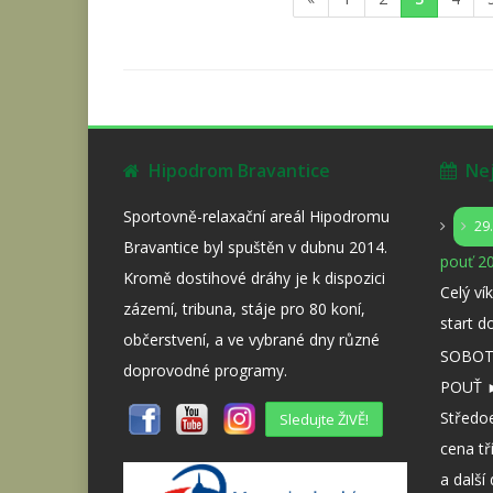
Hipodrom Bravantice
Nejb
Sportovně-relaxační areál Hipodromu
29
Bravantice byl spuštěn v dubnu 2014.
pouť 20
Kromě dostihové dráhy je k dispozici
Celý ví
zázemí, tribuna, stáje pro 80 koní,
start d
občerstvení, a ve vybrané dny různé
SOBOTA
doprovodné programy.
POUŤ ►
Středo
Sledujte ŽIVĚ!
cena tř
a dalš