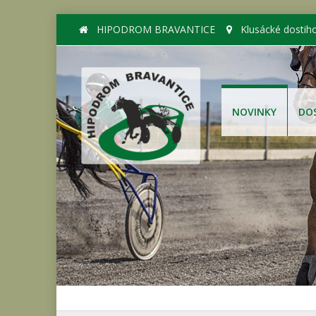
HIPODROM BRAVANTICE
Klusácké dostih
NOVINKY
DO