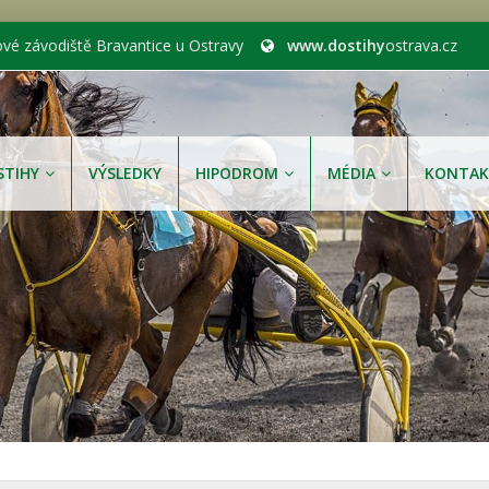
ové závodiště Bravantice u Ostravy
www.dostihy
ostrava.cz
STIHY
VÝSLEDKY
HIPODROM
MÉDIA
KONTAK