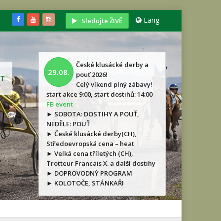
Lang
Sledujte ŽIVĚ
České klusácké derby a
29.08.
pouť 2026!
T
Celý víkend plný zábavy!
start akce 9:00, start dostihů: 14:00
FB event
► SOBOTA: DOSTIHY A POUŤ,
NEDĚLE: POUŤ
► České klusácké derby(CH),
Středoevropská cena – heat
► Velká cena tříletých (CH),
Trotteur Francais X. a další dostihy
► DOPROVODNÝ PROGRAM
► KOLOTOČE, STÁNKAŘI