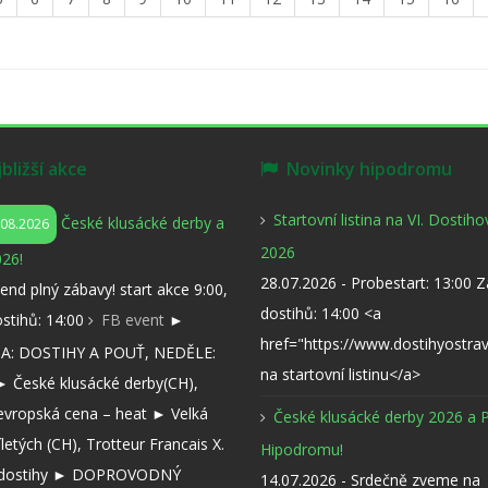
ližší akce
Novinky hipodromu
Startovní listina na VI. Dostih
České klusácké derby a
.08.2026
2026
26!
28.07.2026 - Probestart: 13:00 
kend plný zábavy! start akce 9:00,
dostihů: 14:00 <a
ostihů: 14:00
FB event
►
href="https://www.dostihyostra
: DOSTIHY A POUŤ, NEDĚLE:
na startovní listinu</a>
 České klusácké derby(CH),
evropská cena – heat ► Velká
České klusácké derby 2026 a 
íletých (CH), Trotteur Francais X.
Hipodromu!
í dostihy ► DOPROVODNÝ
14.07.2026 - Srdečně zveme na