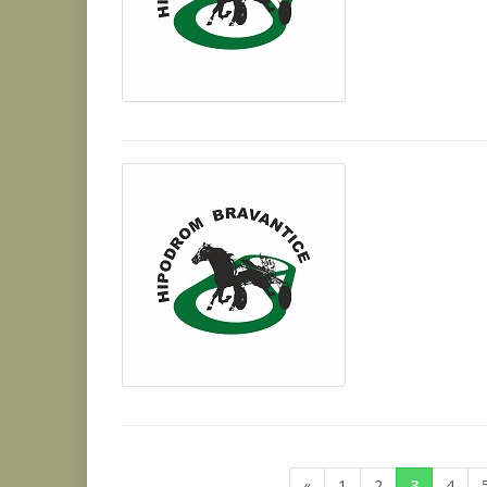
«
1
2
3
4