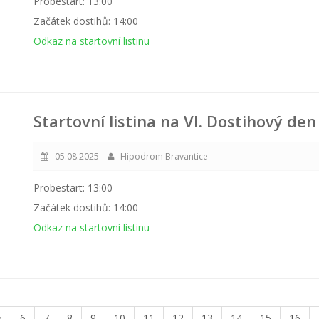
Probestart: 13:00
Začátek dostihů: 14:00
Odkaz na startovní listinu
Startovní listina na VI. Dostihový de
05.08.2025
Hipodrom Bravantice
Probestart: 13:00
Začátek dostihů: 14:00
Odkaz na startovní listinu
5
6
7
8
9
10
11
12
13
14
15
16