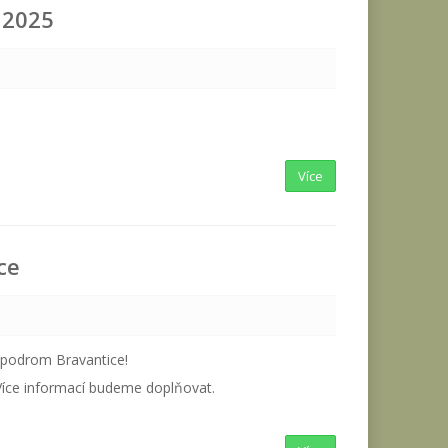
n 2025
Více
ce
Hipodrom Bravantice!
íce informací budeme doplňovat.