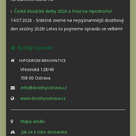
České klusácké derby 2026 a Pouť na Hipodromu!
14.07.2026 - Srdečně zveme na nejvýznamnější dostihový
den sezóny 2026! Letos to pojmeme opravdu ve velkém!
Rychlý kontakt
HIPODROM BRAVANTICE
Vřesinská 128/40
708 00 Ostrava
info@dostihyostrava.cz
www.dostihyostrava.cz
Mapa areálu
Jak se k nám dostanete