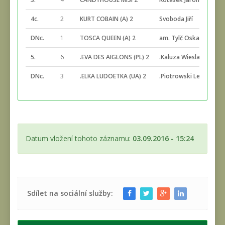
4c.
2
KURT COBAIN (A) 2
Svoboda Jiří
DNc.
1
TOSCA QUEEN (A) 2
am. Tylč Oskar
5.
6
.EVA DES AIGLONS (PL) 2
.Kaluza Wieslaw
DNc.
3
.ELKA LUDOETKA (UA) 2
.Piotrowski Leszek
Datum vložení tohoto záznamu:
03.09.2016 - 15:24
Sdílet na sociální služby: