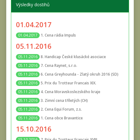
Výsledky dostihů
01.04.2017
1. Cena rádia Impuls
01.04.2017
05.11.2016
8. Handicap České klusácké asociace
05.11.2016
7. Cena Raynet, s.r.o.
05.11.2016
6. Cena Greyhounda - Zlatý okruh 2016 (SD)
05.11.2016
5. Prix du Trotteur Francais XIX.
05.11.2016
4. Cena Moravskoslezského kraje
05.11.2016
3. Zimní cena tříletých (CH)
05.11.2016
2. Cena Equi Forum, z.s.
05.11.2016
1. Cena obce Bravantice
05.11.2016
15.10.2016
7. Prix du Trotteur Francais XVIII.
15.10.2016