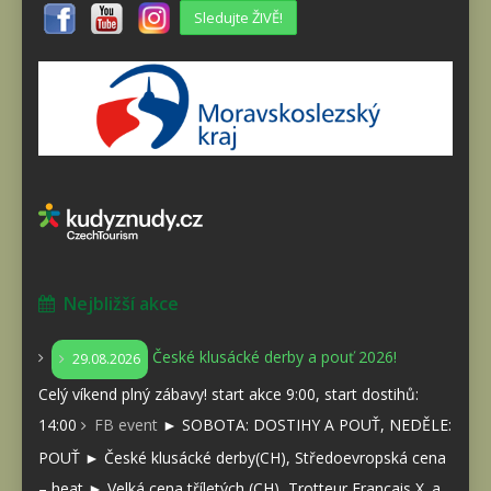
Sledujte ŽIVĚ!
Nejbližší akce
České klusácké derby a pouť 2026!
29.08.2026
Celý víkend plný zábavy! start akce 9:00, start dostihů:
14:00
FB event
► SOBOTA: DOSTIHY A POUŤ, NEDĚLE:
POUŤ ► České klusácké derby(CH), Středoevropská cena
– heat ► Velká cena tříletých (CH), Trotteur Francais X. a