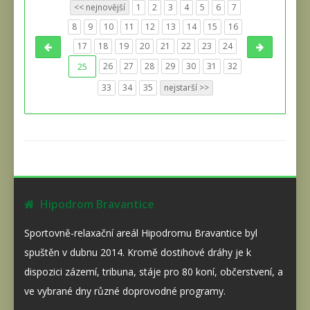
<< nejnovější
1
2
3
4
5
6
7
8
9
10
11
12
13
14
15
16
17
18
19
20
21
22
23
24
25
26
27
28
29
30
31
32
33
34
35
nejstarší >>
Hipodrom Bravantice
Sportovně-relaxační areál Hipodromu Bravantice byl
spuštěn v dubnu 2014. Kromě dostihové dráhy je k
dispozici zázemí, tribuna, stáje pro 80 koní, občerstvení, a
ve vybrané dny různé doprovodné programy.