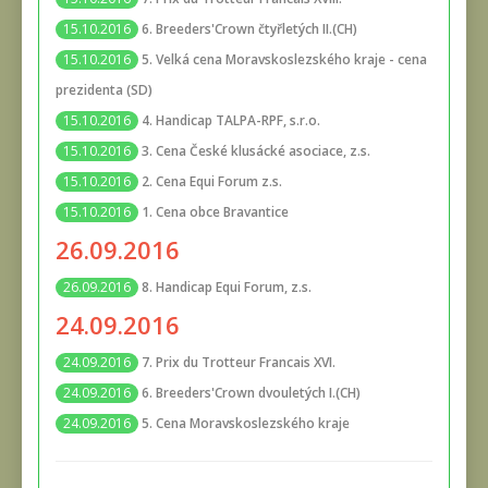
6. Breeders'Crown čtyřletých II.(CH)
15.10.2016
5. Velká cena Moravskoslezského kraje - cena
15.10.2016
prezidenta (SD)
4. Handicap TALPA-RPF, s.r.o.
15.10.2016
3. Cena České klusácké asociace, z.s.
15.10.2016
2. Cena Equi Forum z.s.
15.10.2016
1. Cena obce Bravantice
15.10.2016
26.09.2016
8. Handicap Equi Forum, z.s.
26.09.2016
24.09.2016
7. Prix du Trotteur Francais XVI.
24.09.2016
6. Breeders'Crown dvouletých I.(CH)
24.09.2016
5. Cena Moravskoslezského kraje
24.09.2016