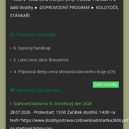
další dostihy ► DOPROVODNÝ PROGRAM ► KOLOTOČE,
STÁNKAŘI
Poslední výsledky
6. Srpnový handicap
5. Letní cena obce Bravantice
4. Přípravná derby-cena Moravskoslezského kraje (CH)
Další výsledky
Novinky hipodromu
Startovní listina na VI. Dostihový den 2026
28.07.2026 - Probestart: 13:00 Začátek dostihů: 14:00 <a
href="https://www.dostihyostrava.cz/download/startka2606.pd
na startovní listinu</a>