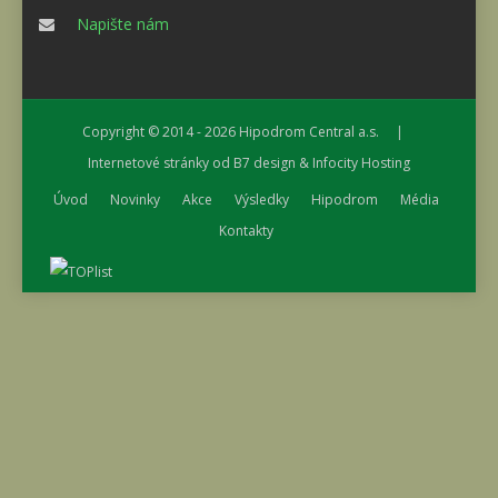
Napište nám
Copyright © 2014 - 2026
Hipodrom Central a.s.
|
Internetové stránky od
B7 design
&
Infocity Hosting
Úvod
Novinky
Akce
Výsledky
Hipodrom
Média
Kontakty