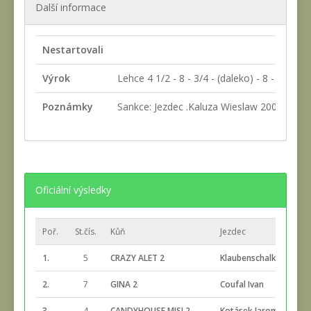
Další informace
Nestartovali
Výrok
Lehce 4 1/2 - 8 - 3/4 - (daleko) - 8 - (daleko
Poznámky
Sankce: Jezdec .Kaluza Wieslaw 200 Kč za 
Oficiální výsledky
Poř.
St.čís.
Kůň
Jezdec
1.
5
CRAZY ALET 2
Klaubenschalk Jindřich
2.
7
GINA 2
Coufal Ivan
3.
4
CANDYHOUSE MISI 2
Kotásek Jaromír