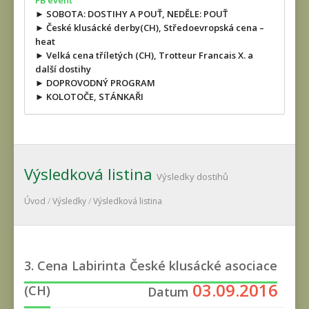
FB event
► SOBOTA: DOSTIHY A POUŤ, NEDĚLE: POUŤ
► České klusácké derby(CH), Středoevropská cena –
heat
► Velká cena tříletých (CH), Trotteur Francais X. a
další dostihy
► DOPROVODNÝ PROGRAM
► KOLOTOČE, STÁNKAŘI
Výsledková listina
Výsledky dostihů
Úvod
/
Výsledky
/
Výsledková listina
3. Cena Labirinta České klusácké asociace
03.09.2016
(CH)
Datum