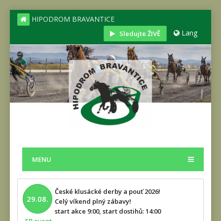
HIPODROM BRAVANTICE
Lang
Sledujte ŽIVĚ
MENU
České klusácké derby a pouť 2026!
29.08.
Celý víkend plný zábavy!
start akce 9:00, start dostihů: 14:00