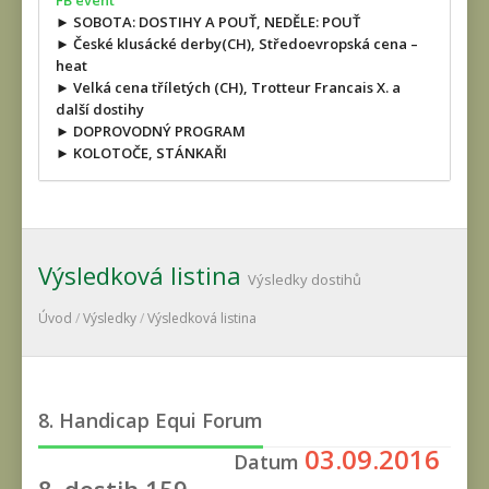
FB event
► SOBOTA: DOSTIHY A POUŤ, NEDĚLE: POUŤ
► České klusácké derby(CH), Středoevropská cena –
heat
► Velká cena tříletých (CH), Trotteur Francais X. a
další dostihy
► DOPROVODNÝ PROGRAM
► KOLOTOČE, STÁNKAŘI
Výsledková listina
Výsledky dostihů
Úvod
/
Výsledky
/
Výsledková listina
8. Handicap Equi Forum
03.09.2016
Datum