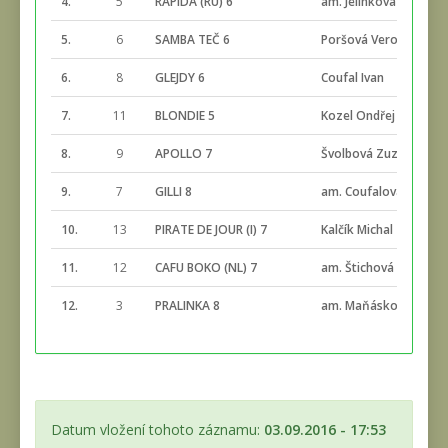
4.
5
RAPIDA (RU) 6
am. Jelínková Klára
5.
6
SAMBA TEČ 6
Poršová Veronika
6.
8
GLEJDY 6
Coufal Ivan
7.
11
BLONDIE 5
Kozel Ondřej
8.
9
APOLLO 7
Švolbová Zuzana
9.
7
GILLI 8
am. Coufalová Iva
10.
13
PIRATE DE JOUR (I) 7
Kalčík Michal
11.
12
CAFU BOKO (NL) 7
am. Štichová Marie
12.
3
PRALINKA 8
am. Maňásková Štěpá
Datum vložení tohoto záznamu:
03.09.2016 - 17:53