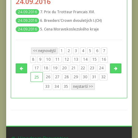
24.09.2016
7. Prix du Trotteur Francais XVI.
24.09.2016
6. Breeders'Crown dvouletých I.(CH)
24.09.2016
5. Cena Moravskoslezského kraje
24.09.2016
<< nejnovější
1
2
3
4
5
6
7
8
9
10
11
12
13
14
15
16
17
18
19
20
21
22
23
24
25
26
27
28
29
30
31
32
33
34
35
nejstarší >>