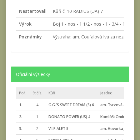
Nestartovali
Kůň č. 10 RADIUS (UA) 7
Výrok
Boj 1 - nos - 1 1/2 - nos - 1 - 3/4 - 1/4 - 3/4
Poznámky
Výstraha: am. Coufalová Iva za nezaujetí st
Oficiální výsledky
Poř.
St.čís.
Kůň
Jezdec
1.
4
G.G.'S SWEET DREAM (S) 6
am. Tvrzová Alena
2.
1
DONATO POWER (US) 4
Komlóši Ondrej
3.
2
V.I.P.ALET 5
am. Hovorka Josef