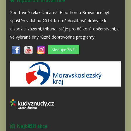
Hipodrom Bravantice
Sportovně-relaxační areál Hipodromu Bravantice byl
spuštěn v dubnu 2014. Kromě dostihové dráhy je k
dispozici zázemí, tribuna, stáje pro 80 koní, občerstvení, a
ve vybrané dny různé doprovodné programy.
Sledujte ŽIVĚ!
Nejbližší akce