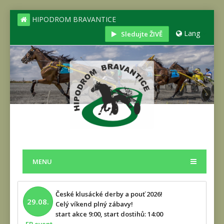
HIPODROM BRAVANTICE
Lang
Sledujte ŽIVĚ
MENU
České klusácké derby a pouť 2026!
29.08.
Celý víkend plný zábavy!
start akce 9:00, start dostihů: 14:00