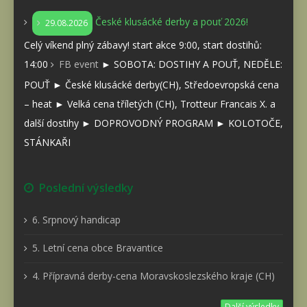
České klusácké derby a pouť 2026!
29.08.2026
Celý víkend plný zábavy! start akce 9:00, start dostihů:
14:00
FB event
► SOBOTA: DOSTIHY A POUŤ, NEDĚLE:
POUŤ ► České klusácké derby(CH), Středoevropská cena
– heat ► Velká cena tříletých (CH), Trotteur Francais X. a
další dostihy ► DOPROVODNÝ PROGRAM ► KOLOTOČE,
STÁNKAŘI
Poslední výsledky
6. Srpnový handicap
5. Letní cena obce Bravantice
4. Přípravná derby-cena Moravskoslezského kraje (CH)
Další výsledky