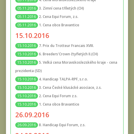
3. Zimní cena tříletých (CH)
05.11.2016
2. Cena Equi Forum, z.s.
05.11.2016
1. Cena obce Bravantice
05.11.2016
15.10.2016
7. Prix du Trotteur Francais XVIII.
15.10.2016
6. Breeders'Crown čtyřletých II.(CH)
15.10.2016
5. Velká cena Moravskoslezského kraje - cena
15.10.2016
prezidenta (SD)
4. Handicap TALPA-RPF, s.r.o.
15.10.2016
3. Cena České klusácké asociace, z.s.
15.10.2016
2. Cena Equi Forum z.s.
15.10.2016
1. Cena obce Bravantice
15.10.2016
26.09.2016
8. Handicap Equi Forum, z.s.
26.09.2016