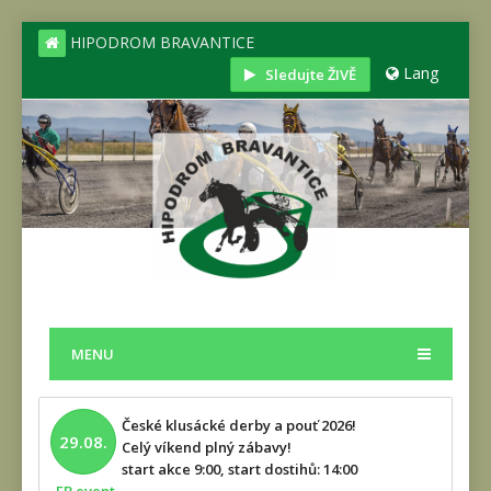
HIPODROM BRAVANTICE
Lang
Sledujte ŽIVĚ
MENU
České klusácké derby a pouť 2026!
29.08.
Celý víkend plný zábavy!
start akce 9:00, start dostihů: 14:00