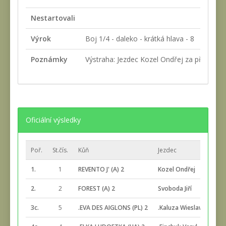
Nestartovali
Výrok
Boj 1/4 - daleko - krátká hlava - 8
Poznámky
Výstraha: Jezdec Kozel Ondřej za přejetí 2
Oficiální výsledky
Poř.
St.čís.
Kůň
Jezdec
Cel.
1.
1
REVENTO J' (A) 2
Kozel Ondřej
2:19
2.
2
FOREST (A) 2
Svoboda Jiří
2:19
3c.
5
.EVA DES AIGLONS (PL) 2
.Kaluza Wieslaw
2:41