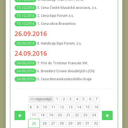
3. Cena České klusácké asociace, z.s.
15.10.2016
2. Cena Equi Forum z.s.
15.10.2016
1. Cena obce Bravantice
15.10.2016
26.09.2016
8. Handicap Equi Forum, z.s.
26.09.2016
24.09.2016
7. Prix du Trotteur Francais XVI.
24.09.2016
6. Breeders'Crown dvouletých I.(CH)
24.09.2016
5. Cena Moravskoslezského kraje
24.09.2016
<< nejnovější
1
2
3
4
5
6
7
8
9
10
11
12
13
14
15
16
17
18
19
20
21
22
23
24
25
26
27
28
29
30
31
32