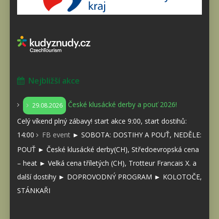
Nejbližší akce
České klusácké derby a pouť 2026!
29.08.2026
Celý víkend plný zábavy! start akce 9:00, start dostihů:
14:00
FB event
► SOBOTA: DOSTIHY A POUŤ, NEDĚLE:
POUŤ ► České klusácké derby(CH), Středoevropská cena
– heat ► Velká cena tříletých (CH), Trotteur Francais X. a
další dostihy ► DOPROVODNÝ PROGRAM ► KOLOTOČE,
STÁNKAŘI