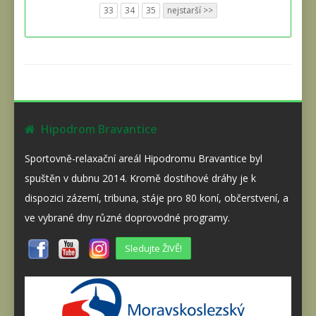
33
34
35
nejstarší >>
Hipodrom Bravantice
Sportovně-relaxační areál Hipodromu Bravantice byl
spuštěn v dubnu 2014. Kromě dostihové dráhy je k
dispozici zázemí, tribuna, stáje pro 80 koní, občerstvení, a
ve vybrané dny různé doprovodné programy.
Sledujte ŽIVĚ!