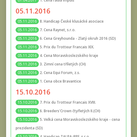
1. Cena rádia Impuls
01.04.2017
05.11.2016
8. Handicap České klusácké asociace
05.11.2016
7. Cena Raynet, s.r.o.
05.11.2016
6. Cena Greyhounda - Zlatý okruh 2016 (SD)
05.11.2016
5. Prix du Trotteur Francais XIX.
05.11.2016
4. Cena Moravskoslezského kraje
05.11.2016
3. Zimní cena tříletých (CH)
05.11.2016
2. Cena Equi Forum, z.s.
05.11.2016
1. Cena obce Bravantice
05.11.2016
15.10.2016
7. Prix du Trotteur Francais XVIII.
15.10.2016
6. Breeders'Crown čtyřletých II.(CH)
15.10.2016
5. Velká cena Moravskoslezského kraje - cena
15.10.2016
prezidenta (SD)
4. Handicap TALPA-RPF, s.r.o.
15.10.2016