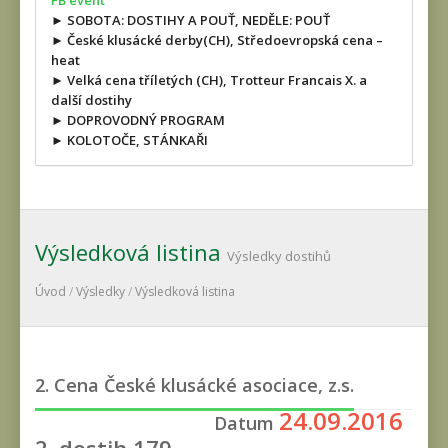
FB event
► SOBOTA: DOSTIHY A POUŤ, NEDĚLE: POUŤ
► České klusácké derby(CH), Středoevropská cena –
heat
► Velká cena tříletých (CH), Trotteur Francais X. a
další dostihy
► DOPROVODNÝ PROGRAM
► KOLOTOČE, STÁNKAŘI
Výsledková listina
Výsledky dostihů
Úvod
/
Výsledky
/
Výsledková listina
2. Cena České klusácké asociace, z.s.
24.09.2016
Datum