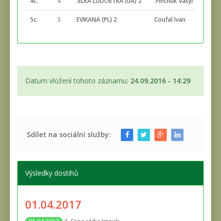
4c.
4
.ELKA LUDOETKA (UA) 2
.Finchuk Vasyl
2:41
5c.
3
EVIKANA (PL) 2
Coufal Ivan
2:45
Datum vložení tohoto záznamu:
24.09.2016 - 14:29
Sdílet na sociální služby:
Výsledky dostihů
01.04.2017