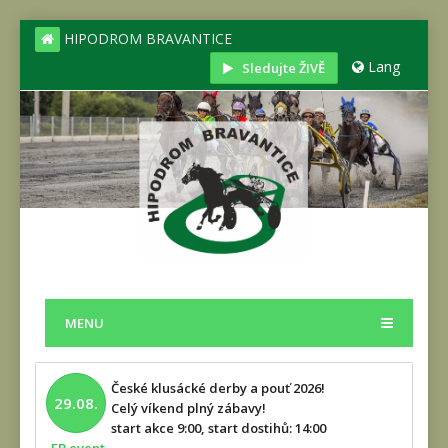
HIPODROM BRAVANTICE
Lang
Sledujte ŽIVĚ
MENU
České klusácké derby a pouť 2026!
29.08.
Celý víkend plný zábavy!
start akce 9:00, start dostihů: 14:00