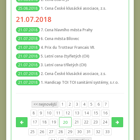
1. Cena České klusácké asociace, z.s.
25.08.2018
21.07.2018
7. Cena hlavního města Prahy
21.07.2018
6. Cena města Bílovec
21.07.2018
4. Prix du Trotteur Francais VII.
21.07.2018
5. Letní cena čtyřletých (CH)
21.07.2018
3. Letní cena tříletých (CH)
21.07.2018
2. Cena České klusácké asociace, z.s.
21.07.2018
1. Handicap TOI TOI sanitární systémy, s.r.o.
21.07.2018
<< nejnovější
1
2
3
4
5
6
7
8
9
10
11
12
13
14
15
16
17
18
19
20
21
22
23
24
25
26
27
28
29
30
31
32
33