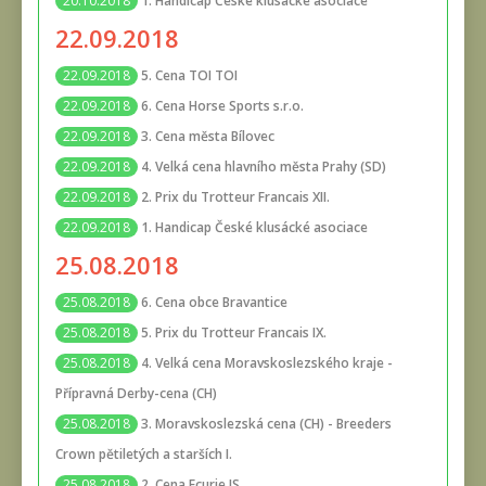
1. Handicap České klusácké asociace
20.10.2018
22.09.2018
5. Cena TOI TOI
22.09.2018
6. Cena Horse Sports s.r.o.
22.09.2018
3. Cena města Bílovec
22.09.2018
4. Velká cena hlavního města Prahy (SD)
22.09.2018
2. Prix du Trotteur Francais XII.
22.09.2018
1. Handicap České klusácké asociace
22.09.2018
25.08.2018
6. Cena obce Bravantice
25.08.2018
5. Prix du Trotteur Francais IX.
25.08.2018
4. Velká cena Moravskoslezského kraje -
25.08.2018
Přípravná Derby-cena (CH)
3. Moravskoslezská cena (CH) - Breeders
25.08.2018
Crown pětiletých a starších I.
2. Cena Ecurie JS
25.08.2018