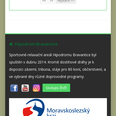
34
35
nejstarší >>
Hipodrom Bravantice
Sportovně-relaxační areál Hipodromu Bravantice byl
spuštěn v dubnu 2014. Kromě dostihové dráhy je k
dispozici zázemí, tribuna, stáje pro 80 koní, občerstvení, a
ve vybrané dny různé doprovodné programy.
Sledujte ŽIVĚ!