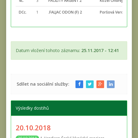
4c.
3
FACILITY ARGENT 2
Kozel Ondřej
DCc.
1
.FALJAC ODON (F) 2
Poršová Veronika
Datum vložení tohoto záznamu:
25.11.2017 - 12:41
Sdílet na sociální služby:
Výsledky dostihů
20.10.2018