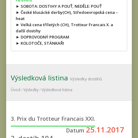
FB event
► SOBOTA: DOSTIHY A POUŤ, NEDĚLE: POUŤ
► České klusácké derby(CH), Středoevropská cena –
heat
► Velká cena tříletých (CH), Trotteur Francais X. a
další dostihy
► DOPROVODNÝ PROGRAM
► KOLOTOČE, STÁNKAŘI
Výsledková listina
Výsledky dostihů
Úvod
/
Výsledky
/
Výsledková listina
3. Prix du Trotteur Francais XXI.
25.11.2017
Datum