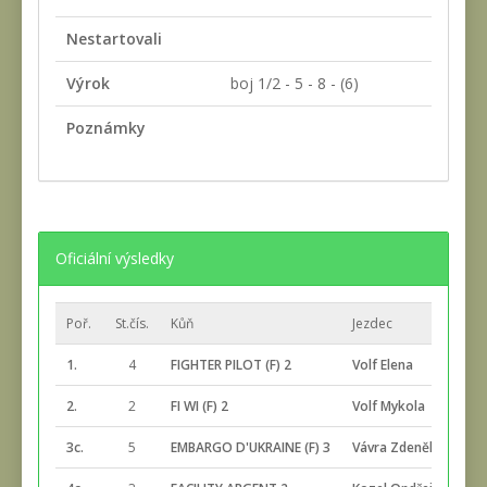
Nestartovali
Výrok
boj 1/2 - 5 - 8 - (6)
Poznámky
Oficiální výsledky
Poř.
St.čís.
Kůň
Jezdec
1.
4
FIGHTER PILOT (F) 2
Volf Elena
2.
2
FI WI (F) 2
Volf Mykola
3c.
5
EMBARGO D'UKRAINE (F) 3
Vávra Zdeněk