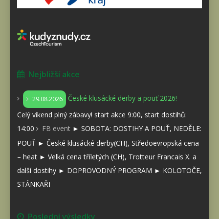
Nejbližší akce
České klusácké derby a pouť 2026!
29.08.2026
Celý víkend plný zábavy! start akce 9:00, start dostihů:
14:00
FB event
► SOBOTA: DOSTIHY A POUŤ, NEDĚLE:
POUŤ ► České klusácké derby(CH), Středoevropská cena
– heat ► Velká cena tříletých (CH), Trotteur Francais X. a
další dostihy ► DOPROVODNÝ PROGRAM ► KOLOTOČE,
STÁNKAŘI
Poslední výsledky