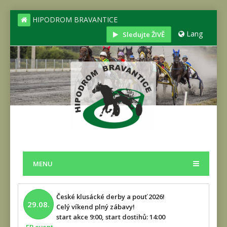
HIPODROM BRAVANTICE
Lang
Sledujte ŽIVĚ
MENU
České klusácké derby a pouť 2026!
29.08.
Celý víkend plný zábavy!
start akce 9:00, start dostihů: 14:00