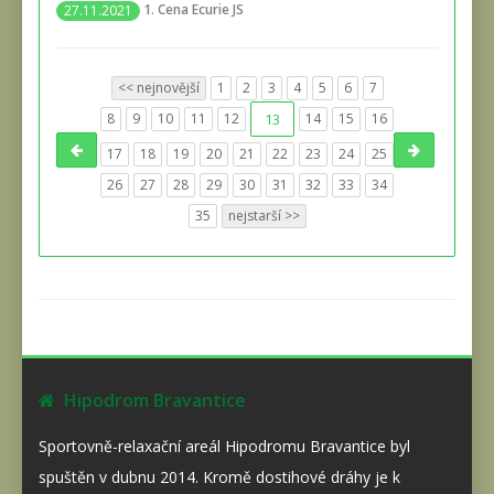
1. Cena Ecurie JS
27.11.2021
<< nejnovější
1
2
3
4
5
6
7
8
9
10
11
12
13
14
15
16
17
18
19
20
21
22
23
24
25
26
27
28
29
30
31
32
33
34
35
nejstarší >>
Hipodrom Bravantice
Sportovně-relaxační areál Hipodromu Bravantice byl
spuštěn v dubnu 2014. Kromě dostihové dráhy je k