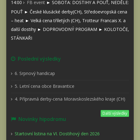
14:00
FB event
► SOBOTA: DOSTIHY A POUŤ, NEDĚLE:
POUŤ ► České klusácké derby(CH), Středoevropská cena
– heat ► Velká cena tříletých (CH), Trotteur Francais X. a
další dostihy ► DOPROVODNÝ PROGRAM ► KOLOTOČE,
STÁNKAŘI
Poslední výsledky
6. Srpnový handicap
5. Letní cena obce Bravantice
4. Přípravná derby-cena Moravskoslezského kraje (CH)
Další výsledky
Novinky hipodromu
Startovní listina na VI. Dostihový den 2026