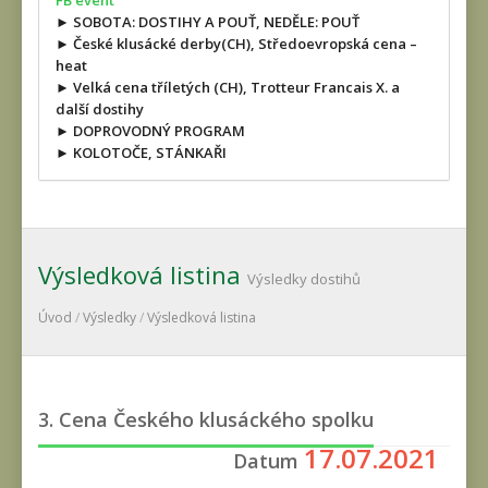
FB event
► SOBOTA: DOSTIHY A POUŤ, NEDĚLE: POUŤ
► České klusácké derby(CH), Středoevropská cena –
heat
► Velká cena tříletých (CH), Trotteur Francais X. a
další dostihy
► DOPROVODNÝ PROGRAM
► KOLOTOČE, STÁNKAŘI
Výsledková listina
Výsledky dostihů
Úvod
/
Výsledky
/
Výsledková listina
3. Cena Českého klusáckého spolku
17.07.2021
Datum