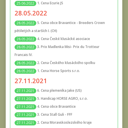
1. Cena Ecurie JS
25.06.2022
28.05.2022
5. Cena obce Bravantice - Breeders Crown
28.05.2022
pětiletých a starších I. (CH)
4. Cena České klusácké asociace
28.05.2022
3. Prix Madlenka Misi- Prix du Trotteur
28.05.2022
Francais IV.
2. Cena Českého klusáckého spolku
28.05.2022
1. Cena Horse Sports s.r.o.
28.05.2022
27.11.2021
6. Cena plemeníka Jake (US)
27.11.2021
5. Handicap HORSE AGRO, s.r.o.
27.11.2021
4. Cena obce Bravantice
27.11.2021
3. Cena Stall Guli - FFF
27.11.2021
2. Cena Moravskoslezského kraje
27.11.2021