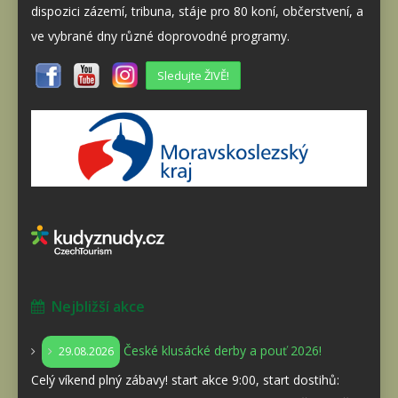
dispozici zázemí, tribuna, stáje pro 80 koní, občerstvení, a
ve vybrané dny různé doprovodné programy.
Sledujte ŽIVĚ!
Nejbližší akce
České klusácké derby a pouť 2026!
29.08.2026
Celý víkend plný zábavy! start akce 9:00, start dostihů: