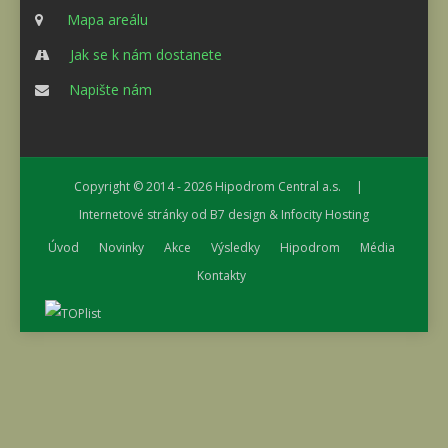
Mapa areálu
Jak se k nám dostanete
Napište nám
Copyright © 2014 - 2026
Hipodrom Central a.s.
|
Internetové stránky od
B7 design
&
Infocity Hosting
Úvod
Novinky
Akce
Výsledky
Hipodrom
Média
Kontakty