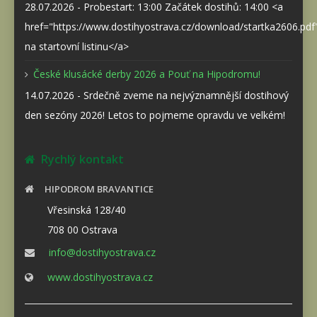
28.07.2026 - Probestart: 13:00 Začátek dostihů: 14:00 <a
href="https://www.dostihyostrava.cz/download/startka2606.pd
na startovní listinu</a>
České klusácké derby 2026 a Pouť na Hipodromu!
14.07.2026 - Srdečně zveme na nejvýznamnější dostihový
den sezóny 2026! Letos to pojmeme opravdu ve velkém!
Rychlý kontakt
HIPODROM BRAVANTICE
Vřesinská 128/40
708 00 Ostrava
info@dostihyostrava.cz
www.dostihyostrava.cz