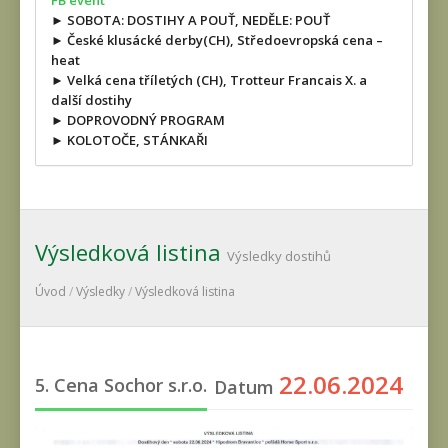
FB event
► SOBOTA: DOSTIHY A POUŤ, NEDĚLE: POUŤ
► České klusácké derby(CH), Středoevropská cena –
heat
► Velká cena tříletých (CH), Trotteur Francais X. a
další dostihy
► DOPROVODNÝ PROGRAM
► KOLOTOČE, STÁNKAŘI
Výsledková listina
Výsledky dostihů
Úvod
/
Výsledky
/
Výsledková listina
22.06.2024
5. Cena Sochor s.r.o.
Datum