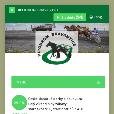
HIPODROM BRAVANTICE
Lang
Sledujte ŽIVĚ
MENU
České klusácké derby a pouť 2026!
29.08.
Celý víkend plný zábavy!
start akce 9:00, start dostihů: 14:00