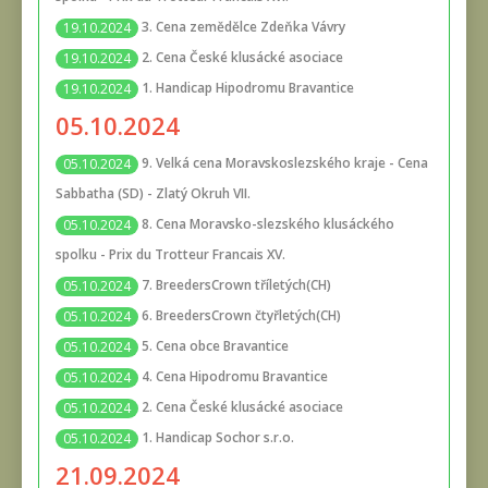
3. Cena zemědělce Zdeňka Vávry
19.10.2024
2. Cena České klusácké asociace
19.10.2024
1. Handicap Hipodromu Bravantice
19.10.2024
05.10.2024
9. Velká cena Moravskoslezského kraje - Cena
05.10.2024
Sabbatha (SD) - Zlatý Okruh VII.
8. Cena Moravsko-slezského klusáckého
05.10.2024
spolku - Prix du Trotteur Francais XV.
7. BreedersCrown tříletých(CH)
05.10.2024
6. BreedersCrown čtyřletých(CH)
05.10.2024
5. Cena obce Bravantice
05.10.2024
4. Cena Hipodromu Bravantice
05.10.2024
2. Cena České klusácké asociace
05.10.2024
1. Handicap Sochor s.r.o.
05.10.2024
21.09.2024