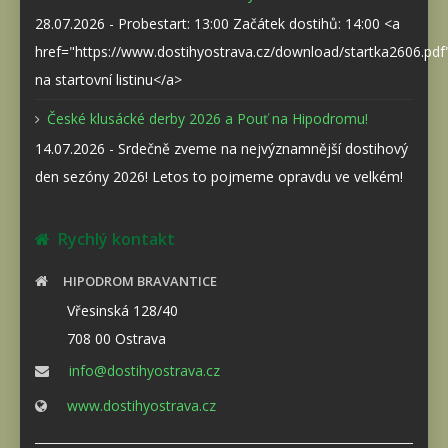
28.07.2026 - Probestart: 13:00 Začátek dostihů: 14:00 <a
href="https://www.dostihyostrava.cz/download/startka2606.pd
na startovní listinu</a>
České klusácké derby 2026 a Pouť na Hipodromu!
14.07.2026 - Srdečně zveme na nejvýznamnější dostihový
den sezóny 2026! Letos to pojmeme opravdu ve velkém!
Rychlý kontakt
HIPODROM BRAVANTICE
Vřesinská 128/40
708 00 Ostrava
info@dostihyostrava.cz
www.dostihyostrava.cz