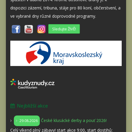
dispozici zázemí, tribuna, stáje pro 80 koní, občerstvení, a
ve vybrané dny různé doprovodné programy.
Sledujte ŽIVĚ!
Nejbližší akce
České klusácké derby a pouť 2026!
29.08.2026
Celý víkend plný zábavy! start akce 9:00, start dostihů: