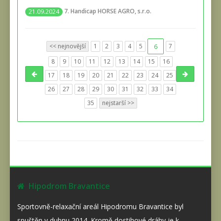
7. Handicap HORSE AGRO, s.r.o.
21.09.2024
<< nejnovější
1
2
3
4
5
6
7
8
9
10
11
12
13
14
15
16
17
18
19
20
21
22
23
24
25
26
27
28
29
30
31
32
33
34
35
nejstarší >>
Hipodrom Bravantice
Sportovně-relaxační areál Hipodromu Bravantice byl
spuštěn v dubnu 2014. Kromě dostihové dráhy je k