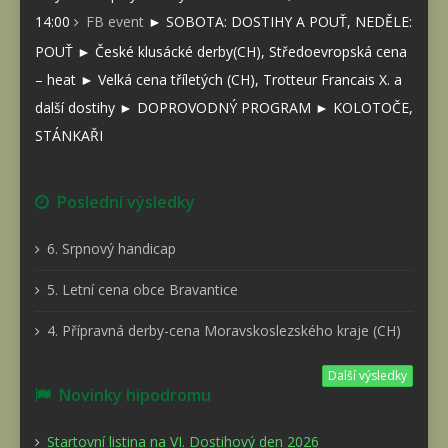
14:00
FB event
► SOBOTA: DOSTIHY A POUŤ, NEDĚLE:
POUŤ ► České klusácké derby(CH), Středoevropská cena
– heat ► Velká cena tříletých (CH), Trotteur Francais X. a
další dostihy ► DOPROVODNÝ PROGRAM ► KOLOTOČE,
STÁNKAŘI
Poslední výsledky
6. Srpnový handicap
5. Letní cena obce Bravantice
4. Přípravná derby-cena Moravskoslezského kraje (CH)
Další výsledky
Novinky hipodromu
Startovní listina na VI. Dostihový den 2026