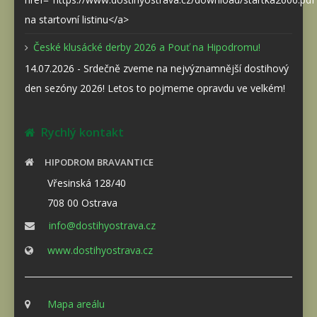
na startovní listinu</a>
České klusácké derby 2026 a Pouť na Hipodromu!
14.07.2026 - Srdečně zveme na nejvýznamnější dostihový
den sezóny 2026! Letos to pojmeme opravdu ve velkém!
Rychlý kontakt
HIPODROM BRAVANTICE
Vřesinská 128/40
708 00 Ostrava
info@dostihyostrava.cz
www.dostihyostrava.cz
Mapa areálu