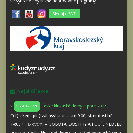
ve vybrané dny různé doprovodné programy.
Sledujte ŽIVĚ!
Nejbližší akce
České klusácké derby a pouť 2026!
29.08.2026
Celý víkend plný zábavy! start akce 9:00, start dostihů:
14:00
FB event
► SOBOTA: DOSTIHY A POUŤ, NEDĚLE:
POUŤ ► České klusácké derby(CH), Středoevropská cena