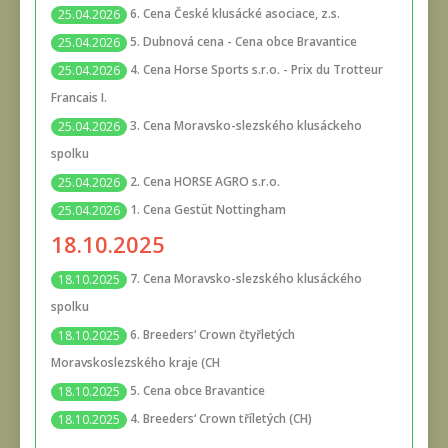
6. Cena České klusácké asociace, z.s.
25.04.2026
5. Dubnová cena - Cena obce Bravantice
25.04.2026
4. Cena Horse Sports s.r.o. - Prix du Trotteur
25.04.2026
Francais I.
3. Cena Moravsko-slezského klusáckeho
25.04.2026
spolku
2. Cena HORSE AGRO s.r.o.
25.04.2026
1. Cena Gestüt Nottingham
25.04.2026
18.10.2025
7. Cena Moravsko-slezského klusáckého
18.10.2025
spolku
6. Breeders‘ Crown čtyřletých
18.10.2025
Moravskoslezského kraje (CH
5. Cena obce Bravantice
18.10.2025
4. Breeders‘ Crown tříletých (CH)
18.10.2025