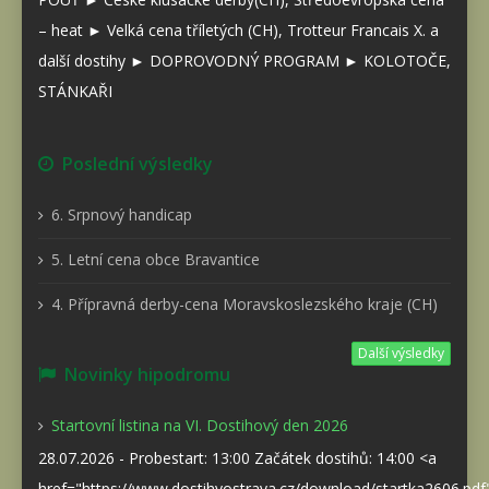
– heat ► Velká cena tříletých (CH), Trotteur Francais X. a
další dostihy ► DOPROVODNÝ PROGRAM ► KOLOTOČE,
STÁNKAŘI
Poslední výsledky
6. Srpnový handicap
5. Letní cena obce Bravantice
4. Přípravná derby-cena Moravskoslezského kraje (CH)
Další výsledky
Novinky hipodromu
Startovní listina na VI. Dostihový den 2026
28.07.2026 - Probestart: 13:00 Začátek dostihů: 14:00 <a
href="https://www.dostihyostrava.cz/download/startka2606.pd