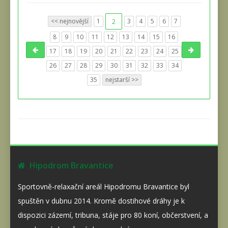
<< nejnovější
1
2
3
4
5
6
7
8
9
10
11
12
13
14
15
16
17
18
19
20
21
22
23
24
25
26
27
28
29
30
31
32
33
34
35
nejstarší >>
Hipodrom Bravantice
Sportovně-relaxační areál Hipodromu Bravantice byl
spuštěn v dubnu 2014. Kromě dostihové dráhy je k
dispozici zázemí, tribuna, stáje pro 80 koní, občerstvení, a