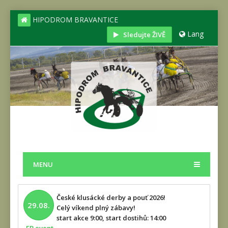
HIPODROM BRAVANTICE
Lang
Sledujte ŽIVĚ
MENU
České klusácké derby a pouť 2026!
29.08.
Celý víkend plný zábavy!
start akce 9:00, start dostihů: 14:00