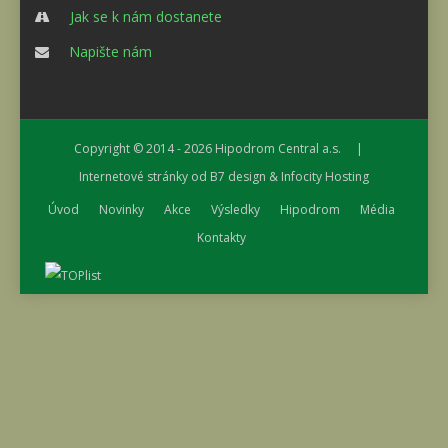
Jak se k nám dostanete
Napište nám
Copyright © 2014 - 2026
Hipodrom Central a.s.
|
Internetové stránky od
B7 design
&
Infocity Hosting
Úvod
Novinky
Akce
Výsledky
Hipodrom
Média
Kontakty