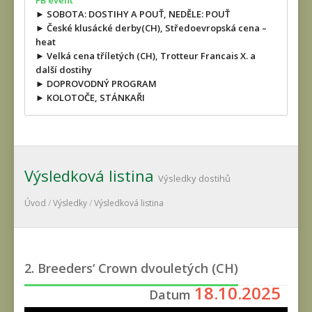
FB event
► SOBOTA: DOSTIHY A POUŤ, NEDĚLE: POUŤ
► České klusácké derby(CH), Středoevropská cena –
heat
► Velká cena tříletých (CH), Trotteur Francais X. a
další dostihy
► DOPROVODNÝ PROGRAM
► KOLOTOČE, STÁNKAŘI
Výsledková listina
Výsledky dostihů
Úvod
/
Výsledky
/
Výsledková listina
2. Breeders‘ Crown dvouletých (CH)
18.10.2025
Datum