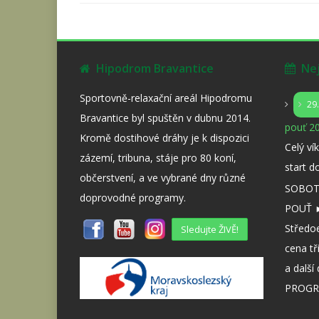
Hipodrom Bravantice
Nejb
Sportovně-relaxační areál Hipodromu
29
Bravantice byl spuštěn v dubnu 2014.
pouť 20
Kromě dostihové dráhy je k dispozici
Celý ví
zázemí, tribuna, stáje pro 80 koní,
start d
občerstvení, a ve vybrané dny různé
SOBOTA
doprovodné programy.
POUŤ ►
Středo
Sledujte ŽIVĚ!
cena tř
a dalš
PROGR