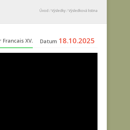
Úvod
/
Výsledky
/
Výsledková listina
18.10.2025
r Francais XV.
Datum