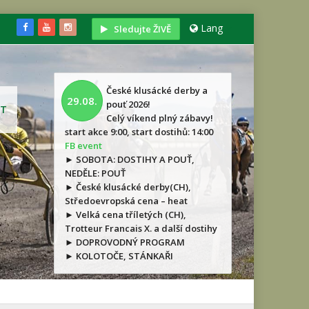
Lang
Sledujte ŽIVĚ
České klusácké derby a
29.08.
pouť 2026!
T
Celý víkend plný zábavy!
start akce 9:00, start dostihů: 14:00
FB event
► SOBOTA: DOSTIHY A POUŤ,
NEDĚLE: POUŤ
► České klusácké derby(CH),
Středoevropská cena – heat
► Velká cena tříletých (CH),
Trotteur Francais X. a další dostihy
► DOPROVODNÝ PROGRAM
► KOLOTOČE, STÁNKAŘI