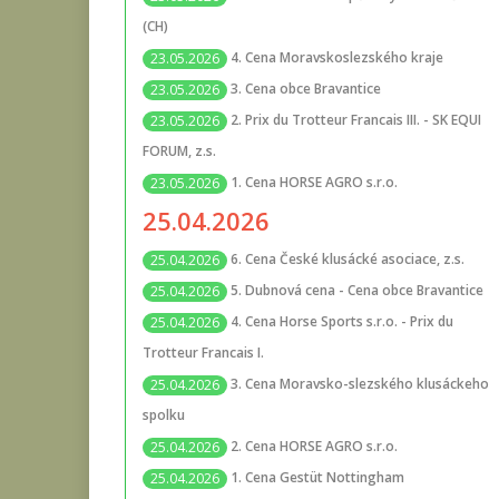
(CH)
4. Cena Moravskoslezského kraje
23.05.2026
3. Cena obce Bravantice
23.05.2026
2. Prix du Trotteur Francais III. - SK EQUI
23.05.2026
FORUM, z.s.
1. Cena HORSE AGRO s.r.o.
23.05.2026
25.04.2026
6. Cena České klusácké asociace, z.s.
25.04.2026
5. Dubnová cena - Cena obce Bravantice
25.04.2026
4. Cena Horse Sports s.r.o. - Prix du
25.04.2026
Trotteur Francais I.
3. Cena Moravsko-slezského klusáckeho
25.04.2026
spolku
2. Cena HORSE AGRO s.r.o.
25.04.2026
1. Cena Gestüt Nottingham
25.04.2026