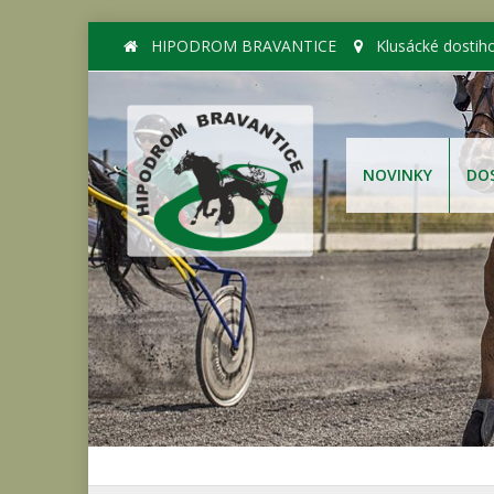
HIPODROM BRAVANTICE
Klusácké dostih
NOVINKY
DO