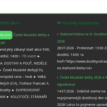
ližší akce
Novinky hipodromu
Startovní listina na VI. Dostih
České klusácké derby a
.08.2026
2026
26!
28.07.2026 - Probestart: 13:00 
kend plný zábavy! start akce 9:00,
dostihů: 14:00 <a
ostihů: 14:00
FB event
►
href="https://www.dostihyostra
: DOSTIHY A POUŤ, NEDĚLE:
na startovní listinu</a>
 České klusácké derby(CH),
evropská cena – heat ► Velká
České klusácké derby 2026 a 
íletých (CH), Trotteur Francais X.
Hipodromu!
í dostihy ► DOPROVODNÝ
14.07.2026 - Srdečně zveme na
AM ► KOLOTOČE, STÁNKAŘI
nejvýznamnější dostihový den 
2026! Letos to pojmeme opravd