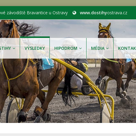
ové závodiště Bravantice u Ostravy
www.dostihy
ostrava.cz
STIHY
VÝSLEDKY
HIPODROM
MÉDIA
KONTAK