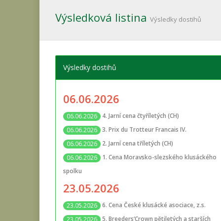
Výsledková listina
Výsledky dostihů
Výsledky dostihů
06.06.2026
4. Jarní cena čtyříletých (CH)
06.06.2026
3. Prix du Trotteur Francais IV.
06.06.2026
2. Jarní cena tříletých (CH)
06.06.2026
1. Cena Moravsko-slezského klusáckého
06.06.2026
spolku
23.05.2026
6. Cena České klusácké asociace, z.s.
23.05.2026
5. Breeders‘Crown pětiletých a starších
23.05.2026