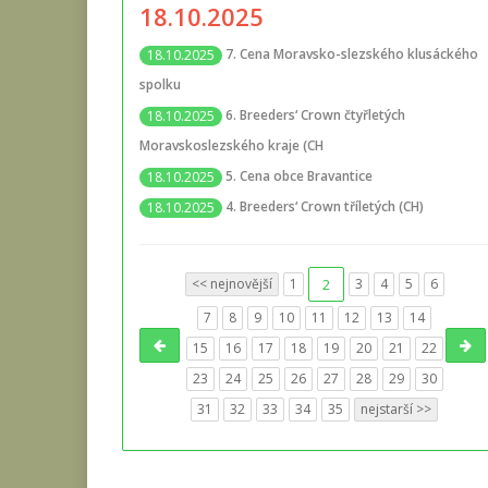
18.10.2025
7. Cena Moravsko-slezského klusáckého
18.10.2025
spolku
6. Breeders‘ Crown čtyřletých
18.10.2025
Moravskoslezského kraje (CH
5. Cena obce Bravantice
18.10.2025
4. Breeders‘ Crown tříletých (CH)
18.10.2025
<< nejnovější
1
2
3
4
5
6
7
8
9
10
11
12
13
14
15
16
17
18
19
20
21
22
23
24
25
26
27
28
29
30
31
32
33
34
35
nejstarší >>