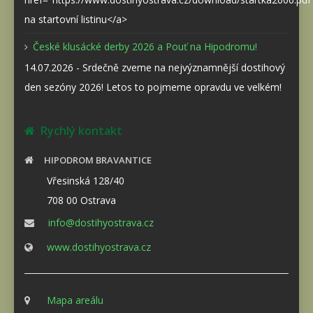
na startovní listinu</a>
České klusácké derby 2026 a Pouť na Hipodromu!
14.07.2026 - Srdečně zveme na nejvýznamnější dostihový
den sezóny 2026! Letos to pojmeme opravdu ve velkém!
Rychlý kontakt
HIPODROM BRAVANTICE
Vřesinská 128/40
708 00 Ostrava
info@dostihyostrava.cz
www.dostihyostrava.cz
Mapa areálu