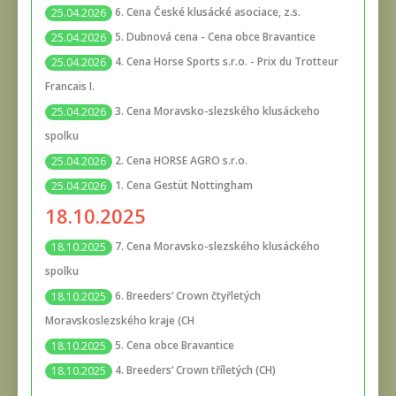
6. Cena České klusácké asociace, z.s.
25.04.2026
5. Dubnová cena - Cena obce Bravantice
25.04.2026
4. Cena Horse Sports s.r.o. - Prix du Trotteur
25.04.2026
Francais I.
3. Cena Moravsko-slezského klusáckeho
25.04.2026
spolku
2. Cena HORSE AGRO s.r.o.
25.04.2026
1. Cena Gestüt Nottingham
25.04.2026
18.10.2025
7. Cena Moravsko-slezského klusáckého
18.10.2025
spolku
6. Breeders‘ Crown čtyřletých
18.10.2025
Moravskoslezského kraje (CH
5. Cena obce Bravantice
18.10.2025
4. Breeders‘ Crown tříletých (CH)
18.10.2025