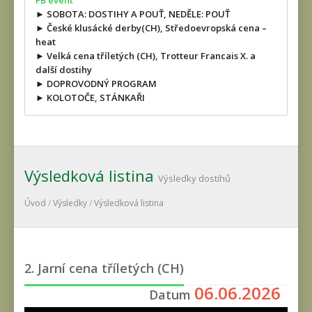
FB event
► SOBOTA: DOSTIHY A POUŤ, NEDĚLE: POUŤ
► České klusácké derby(CH), Středoevropská cena –
heat
► Velká cena tříletých (CH), Trotteur Francais X. a
další dostihy
► DOPROVODNÝ PROGRAM
► KOLOTOČE, STÁNKAŘI
Výsledková listina
Výsledky dostihů
Úvod
/
Výsledky
/
Výsledková listina
2. Jarní cena tříletých (CH)
06.06.2026
Datum