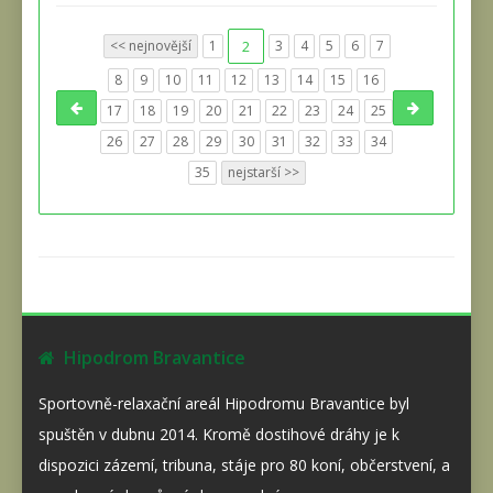
<< nejnovější
1
2
3
4
5
6
7
8
9
10
11
12
13
14
15
16
17
18
19
20
21
22
23
24
25
26
27
28
29
30
31
32
33
34
35
nejstarší >>
Hipodrom Bravantice
Sportovně-relaxační areál Hipodromu Bravantice byl
spuštěn v dubnu 2014. Kromě dostihové dráhy je k
dispozici zázemí, tribuna, stáje pro 80 koní, občerstvení, a