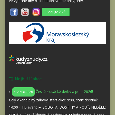
ve vybrané dny různé doprovodné programy.
Sledujte ŽIVĚ!
Nejbližší akce
České klusácké derby a pouť 2026!
29.08.2026
Celý víkend plný zábavy! start akce 9:00, start dostihů:
14:00
FB event
► SOBOTA: DOSTIHY A POUŤ, NEDĚLE:
POUŤ ► České klusácké derby(CH), Středoevropská cena