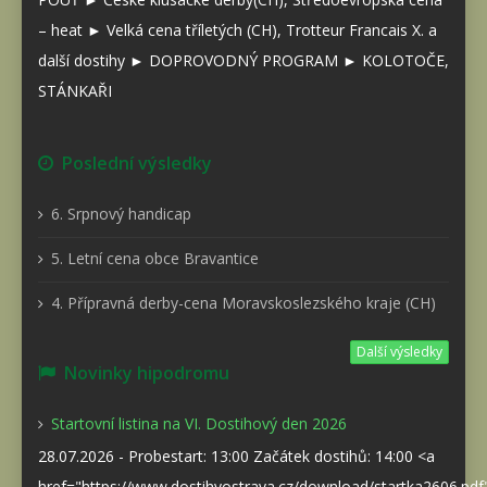
– heat ► Velká cena tříletých (CH), Trotteur Francais X. a
další dostihy ► DOPROVODNÝ PROGRAM ► KOLOTOČE,
STÁNKAŘI
Poslední výsledky
6. Srpnový handicap
5. Letní cena obce Bravantice
4. Přípravná derby-cena Moravskoslezského kraje (CH)
Další výsledky
Novinky hipodromu
Startovní listina na VI. Dostihový den 2026
28.07.2026 - Probestart: 13:00 Začátek dostihů: 14:00 <a
href="https://www.dostihyostrava.cz/download/startka2606.pd