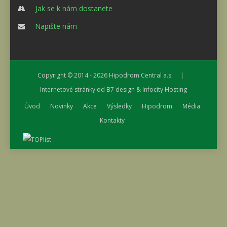
Jak se k nám dostanete
Napište nám
Copyright © 2014 - 2026
Hipodrom Central a.s.
|
Internetové stránky od
B7 design
&
Infocity Hosting
Úvod
Novinky
Akce
Výsledky
Hipodrom
Média
Kontakty