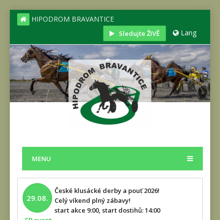
HIPODROM BRAVANTICE
Lang
Sledujte ŽIVĚ
MENU
České klusácké derby a pouť 2026!
29.08.
Celý víkend plný zábavy!
start akce 9:00, start dostihů: 14:00