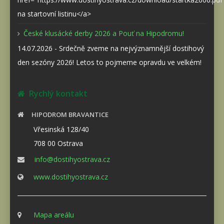
na startovní listinu</a>
České klusácké derby 2026 a Pouť na Hipodromu!
14.07.2026 - Srdečně zveme na nejvýznamnější dostihový
den sezóny 2026! Letos to pojmeme opravdu ve velkém!
Rychlý kontakt
HIPODROM BRAVANTICE
Vřesinská 128/40
708 00 Ostrava
info@dostihyostrava.cz
www.dostihyostrava.cz
Mapa areálu