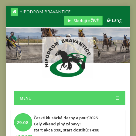
HIPODROM BRAVANTICE
Lang
Sledujte ŽIVĚ
MENU
České klusácké derby a pouť 2026!
29.08.
Celý víkend plný zábavy!
start akce 9:00, start dostihů: 14:00