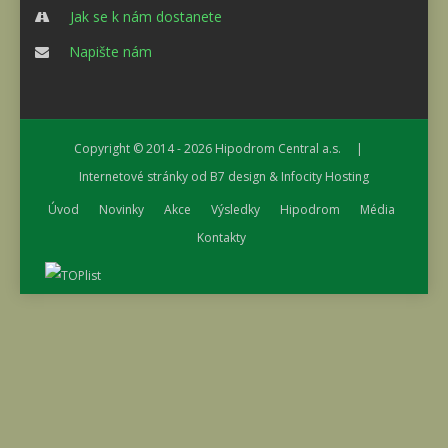
Jak se k nám dostanete
Napište nám
Copyright © 2014 - 2026
Hipodrom Central a.s.
|
Internetové stránky od
B7 design
&
Infocity Hosting
Úvod
Novinky
Akce
Výsledky
Hipodrom
Média
Kontakty