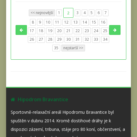
<< nejnovější
1
2
3
4
5
6
7
8
9
10
11
12
13
14
15
16
17
18
19
20
21
22
23
24
25
26
27
28
29
30
31
32
33
34
35
nejstarší >>
Hipodrom Bravantice
Sportovně-relaxační areál Hipodromu Bravantice byl
spuštěn v dubnu 2014. Kromě dostihové dráhy je k
dispozici zázemí, tribuna, stáje pro 80 koní, občerstvení, a