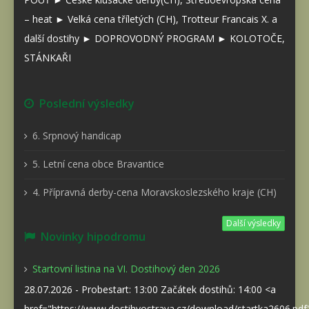
– heat ► Velká cena tříletých (CH), Trotteur Francais X. a
další dostihy ► DOPROVODNÝ PROGRAM ► KOLOTOČE,
STÁNKAŘI
Poslední výsledky
6. Srpnový handicap
5. Letní cena obce Bravantice
4. Přípravná derby-cena Moravskoslezského kraje (CH)
Další výsledky
Novinky hipodromu
Startovní listina na VI. Dostihový den 2026
28.07.2026 - Probestart: 13:00 Začátek dostihů: 14:00 <a
href="https://www.dostihyostrava.cz/download/startka2606.pd