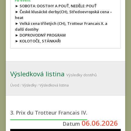
FB event
► SOBOTA: DOSTIHY A POUŤ, NEDĚLE: POUŤ
► České klusácké derby(CH), Středoevropská cena –
heat
► Velká cena tříletých (CH), Trotteur Francais X. a
další dostihy
► DOPROVODNÝ PROGRAM
► KOLOTOČE, STÁNKAŘI
Výsledková listina
Výsledky dostihů
Úvod
/
Výsledky
/
Výsledková listina
3. Prix du Trotteur Francais IV.
06.06.2026
Datum