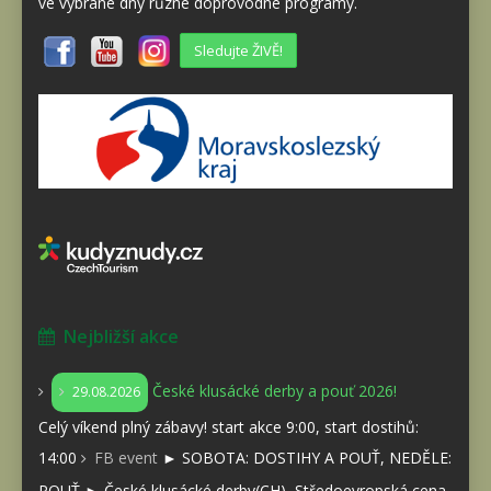
ve vybrané dny různé doprovodné programy.
Sledujte ŽIVĚ!
Nejbližší akce
České klusácké derby a pouť 2026!
29.08.2026
Celý víkend plný zábavy! start akce 9:00, start dostihů:
14:00
FB event
► SOBOTA: DOSTIHY A POUŤ, NEDĚLE:
POUŤ ► České klusácké derby(CH), Středoevropská cena