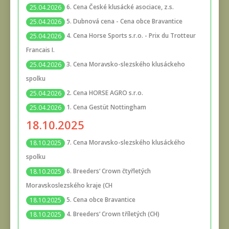
6. Cena České klusácké asociace, z.s.
25.04.2026
5. Dubnová cena - Cena obce Bravantice
25.04.2026
4. Cena Horse Sports s.r.o. - Prix du Trotteur
25.04.2026
Francais I.
3. Cena Moravsko-slezského klusáckeho
25.04.2026
spolku
2. Cena HORSE AGRO s.r.o.
25.04.2026
1. Cena Gestüt Nottingham
25.04.2026
18.10.2025
7. Cena Moravsko-slezského klusáckého
18.10.2025
spolku
6. Breeders‘ Crown čtyřletých
18.10.2025
Moravskoslezského kraje (CH
5. Cena obce Bravantice
18.10.2025
4. Breeders‘ Crown tříletých (CH)
18.10.2025