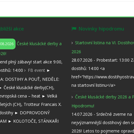
ližší akce
Novinky hipodromu
Startovní listina na VI. Dostih
České klusácké derby a
.08.2026
2026
26!
28.07.2026 - Probestart: 13:00 
kend plný zábavy! start akce 9:00,
dostihů: 14:00 <a
ostihů: 14:00
FB event
►
href="https://www.dostihyostra
: DOSTIHY A POUŤ, NEDĚLE:
na startovní listinu</a>
 České klusácké derby(CH),
evropská cena – heat ► Velká
České klusácké derby 2026 a 
íletých (CH), Trotteur Francais X.
Hipodromu!
í dostihy ► DOPROVODNÝ
14.07.2026 - Srdečně zveme na
AM ► KOLOTOČE, STÁNKAŘI
nejvýznamnější dostihový den 
2026! Letos to pojmeme opravd