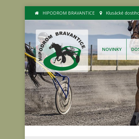
HIPODROM BRAVANTICE
Klusácké dostih
NOVINKY
DO