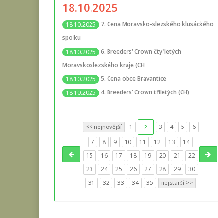
18.10.2025
7. Cena Moravsko-slezského klusáckého
18.10.2025
spolku
6. Breeders‘ Crown čtyřletých
18.10.2025
Moravskoslezského kraje (CH
5. Cena obce Bravantice
18.10.2025
4. Breeders‘ Crown tříletých (CH)
18.10.2025
<< nejnovější
1
2
3
4
5
6
7
8
9
10
11
12
13
14
15
16
17
18
19
20
21
22
23
24
25
26
27
28
29
30
31
32
33
34
35
nejstarší >>