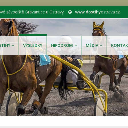
ové závodiště Bravantice u Ostravy
www.dostihy
ostrava.cz
STIHY
VÝSLEDKY
HIPODROM
MÉDIA
KONTAK