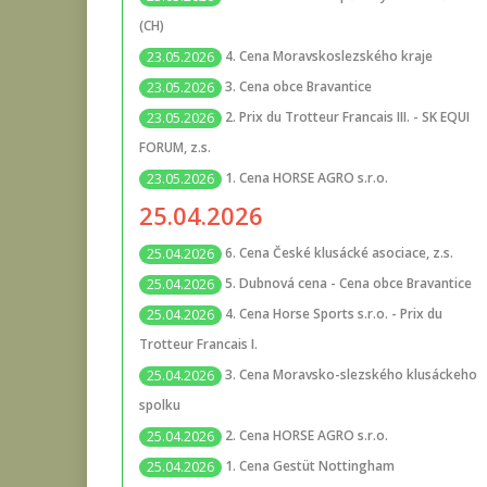
(CH)
4. Cena Moravskoslezského kraje
23.05.2026
3. Cena obce Bravantice
23.05.2026
2. Prix du Trotteur Francais III. - SK EQUI
23.05.2026
FORUM, z.s.
1. Cena HORSE AGRO s.r.o.
23.05.2026
25.04.2026
6. Cena České klusácké asociace, z.s.
25.04.2026
5. Dubnová cena - Cena obce Bravantice
25.04.2026
4. Cena Horse Sports s.r.o. - Prix du
25.04.2026
Trotteur Francais I.
3. Cena Moravsko-slezského klusáckeho
25.04.2026
spolku
2. Cena HORSE AGRO s.r.o.
25.04.2026
1. Cena Gestüt Nottingham
25.04.2026