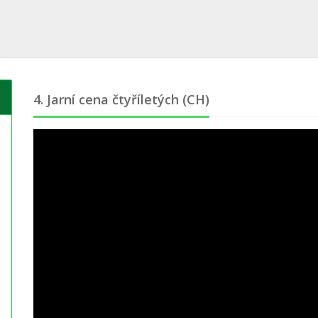
4. Jarní cena čtyříletých (CH)