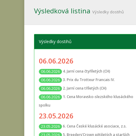
Výsledková listina
Výsledky dostihů
Výsledky dostihů
06.06.2026
4. Jarní cena čtyříletých (CH)
06.06.2026
3. Prix du Trotteur Francais IV.
06.06.2026
2. Jarní cena tříletých (CH)
06.06.2026
1. Cena Moravsko-slezského klusáckého
06.06.2026
spolku
23.05.2026
6. Cena České klusácké asociace, z.s.
23.05.2026
5. Breeders‘Crown pětiletých a starších
23.05.2026