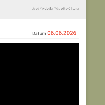
Úvod
/
Výsledky
/
Výsledková listina
06.06.2026
Datum