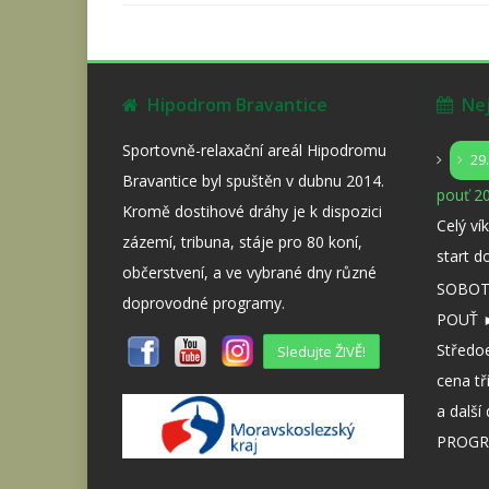
Hipodrom Bravantice
Nejb
Sportovně-relaxační areál Hipodromu
29
Bravantice byl spuštěn v dubnu 2014.
pouť 20
Kromě dostihové dráhy je k dispozici
Celý ví
zázemí, tribuna, stáje pro 80 koní,
start d
občerstvení, a ve vybrané dny různé
SOBOTA
doprovodné programy.
POUŤ ►
Středo
Sledujte ŽIVĚ!
cena tř
a dalš
PROGR