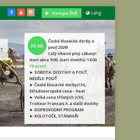
Lang
Sledujte ŽIVĚ
České klusácké derby a
29.08.
pouť 2026!
T
Celý víkend plný zábavy!
start akce 9:00, start dostihů: 14:00
FB event
► SOBOTA: DOSTIHY A POUŤ,
NEDĚLE: POUŤ
► České klusácké derby(CH),
Středoevropská cena – heat
► Velká cena tříletých (CH),
Trotteur Francais X. a další dostihy
► DOPROVODNÝ PROGRAM
► KOLOTOČE, STÁNKAŘI