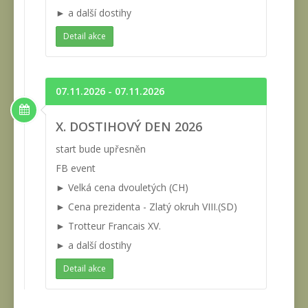
► a další dostihy
Detail akce
07.11.2026 - 07.11.2026
X. DOSTIHOVÝ DEN 2026
start bude upřesněn
FB event
► Velká cena dvouletých (CH)
► Cena prezidenta - Zlatý okruh VIII.(SD)
► Trotteur Francais XV.
► a další dostihy
Detail akce