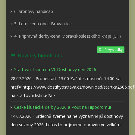
6. Srpnový handicap
5. Letní cena obce Bravantice
4. Přípravná derby-cena Moravskoslezského kraje (CH)
Další výsledky
Novinky hipodromu
Startovní listina na VI. Dostihový den 2026
28.07.2026 - Probestart: 13:00 Začátek dostihů: 14:00 <a
href="https://www.dostihyostrava.cz/download/startka2606.pd
na startovní listinu</a>
České klusácké derby 2026 a Pouť na Hipodromu!
14.07.2026 - Srdečně zveme na nejvýznamnější dostihový
den sezóny 2026! Letos to pojmeme opravdu ve velkém!