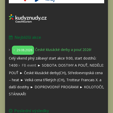
Nejbližší akce
České klusácké derby a pouť 2026!
29.08.2026
Celý víkend plný zábavy! start akce 9:00, start dostihů:
14:00
FB event
► SOBOTA: DOSTIHY A POUŤ, NEDĚLE:
POUŤ ► České klusácké derby(CH), Středoevropská cena
– heat ► Velká cena tříletých (CH), Trotteur Francais X. a
další dostihy ► DOPROVODNÝ PROGRAM ► KOLOTOČE,
STÁNKAŘI
Poslední výsledky