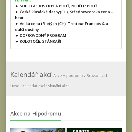
FB event
► SOBOTA: DOSTIHY A POUŤ, NEDĚLE: POUŤ
► České klusácké derby(CH), Středoevropská cena –
heat
► Velká cena tříletých (CH), Trotteur Francais X. a
další dostihy
► DOPROVODNÝ PROGRAM
► KOLOTOČE, STÁNKAŘI
Kalendář akcí
Akce Hipodromu v Bravanticích
Úvod
/
Kalendář akcí
/
Aktuální akce
Akce na Hipodromu