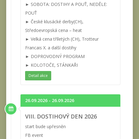
► SOBOTA: DOSTIHY A POUŤ, NEDĚLE:
POUŤ
► České klusácké derby(CH),
Středoevropská cena – heat
► Velká cena tříletých (CH), Trotteur
Francais X. a další dostihy
► DOPROVODNÝ PROGRAM
► KOLOTOČE, STÁNKAŘI
Detail akce
26.09.2026 - 26.09.2026
VIII. DOSTIHOVÝ DEN 2026
start bude upřesněn
FB event