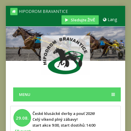
HIPODROM BRAVANTICE
Lang
Sledujte ŽIVĚ
MENU
České klusácké derby a pouť 2026!
29.08.
Celý víkend plný zábavy!
start akce 9:00, start dostihů: 14:00