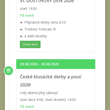
VI. DOSTIHOVÝ DEN 2026
start 14:00
FB event
► Přípravná derby-cena (CH)
► Trotteur Francais IX.
► a další dostihy
Detail akce
29.08.2026 - 30.08.2026
České klusácké derby a pouť
2026!
Celý víkend plný zábavy!
start akce 9:00, start dostihů: 14:00
FB event