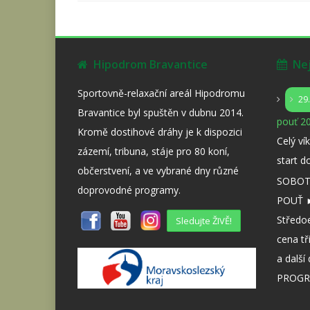
Hipodrom Bravantice
Nejb
Sportovně-relaxační areál Hipodromu
29
Bravantice byl spuštěn v dubnu 2014.
pouť 20
Kromě dostihové dráhy je k dispozici
Celý ví
zázemí, tribuna, stáje pro 80 koní,
start d
občerstvení, a ve vybrané dny různé
SOBOTA
doprovodné programy.
POUŤ ►
Středo
Sledujte ŽIVĚ!
cena tř
a dalš
PROGR