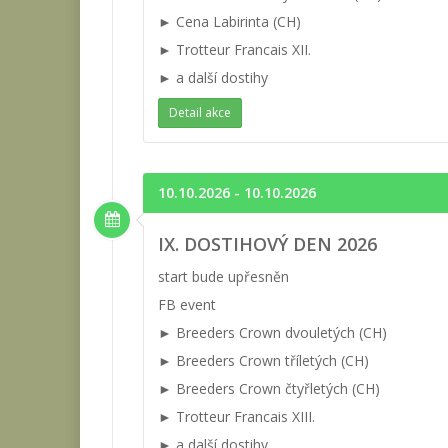
► Cena Labirinta (CH)
► Trotteur Francais XII.
► a další dostihy
Detail akce
10.10.2026 - 10.10.2026
IX. DOSTIHOVÝ DEN 2026
start bude upřesněn
FB event
► Breeders Crown dvouletých (CH)
► Breeders Crown tříletých (CH)
► Breeders Crown čtyřletých (CH)
► Trotteur Francais XIII.
► a další dostihy