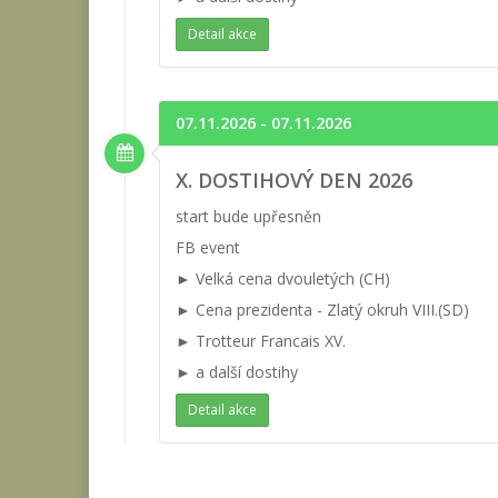
Detail akce
07.11.2026 - 07.11.2026
X. DOSTIHOVÝ DEN 2026
start bude upřesněn
FB event
► Velká cena dvouletých (CH)
► Cena prezidenta - Zlatý okruh VIII.(SD)
► Trotteur Francais XV.
► a další dostihy
Detail akce