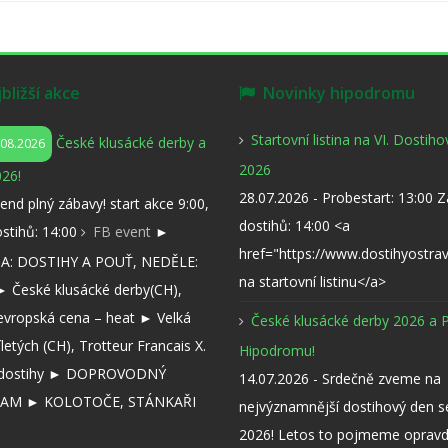
ližší akce
Novinky hipodromu
Startovní listina na VI. Dostih
České klusácké derby a
.08.2026
2026
26!
28.07.2026 - Probestart: 13:00 
kend plný zábavy! start akce 9:00,
dostihů: 14:00 <a
ostihů: 14:00
FB event
►
href="https://www.dostihyostra
: DOSTIHY A POUŤ, NEDĚLE:
na startovní listinu</a>
 České klusácké derby(CH),
evropská cena – heat ► Velká
České klusácké derby 2026 a 
íletých (CH), Trotteur Francais X.
Hipodromu!
í dostihy ► DOPROVODNÝ
14.07.2026 - Srdečně zveme na
AM ► KOLOTOČE, STÁNKAŘI
nejvýznamnější dostihový den 
2026! Letos to pojmeme opravd