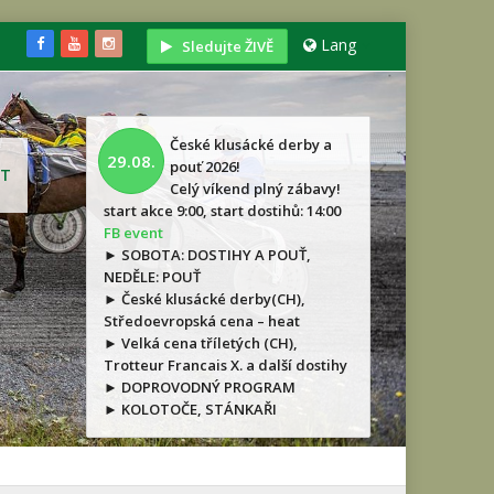
Lang
Sledujte ŽIVĚ
České klusácké derby a
29.08.
pouť 2026!
T
Celý víkend plný zábavy!
start akce 9:00, start dostihů: 14:00
FB event
► SOBOTA: DOSTIHY A POUŤ,
NEDĚLE: POUŤ
► České klusácké derby(CH),
Středoevropská cena – heat
► Velká cena tříletých (CH),
Trotteur Francais X. a další dostihy
► DOPROVODNÝ PROGRAM
► KOLOTOČE, STÁNKAŘI