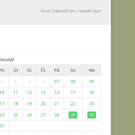
Úvod
/
Kalendář akcí
/
Aktuální akce
lendář
Po
Út
St
Čt
Pá
So
Ne
-
-
-
-
07
08
09
10
11
12
13
14
15
16
17
18
19
20
21
22
23
24
25
26
27
28
29
30
31