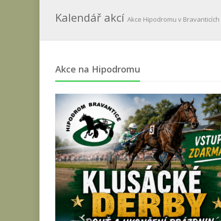
Kalendář akcí
Akce Hipodromu v Bravanticích
Akce na Hipodromu