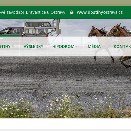
ové závodiště Bravantice u Ostravy
www.dostihy
ostrava.cz
STIHY
VÝSLEDKY
HIPODROM
MÉDIA
KONTAK