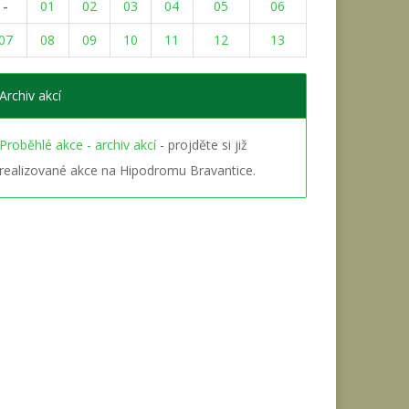
-
01
02
03
04
05
06
07
08
09
10
11
12
13
Archiv akcí
Proběhlé akce - archiv akcí
- projděte si již
realizované akce na Hipodromu Bravantice.