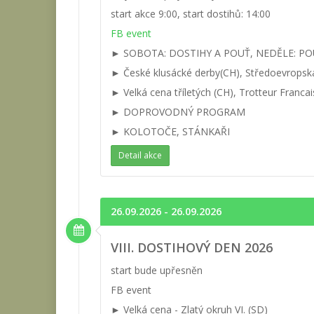
start akce 9:00, start dostihů: 14:00
FB event
► SOBOTA: DOSTIHY A POUŤ, NEDĚLE: PO
► České klusácké derby(CH), Středoevropsk
► Velká cena tříletých (CH), Trotteur Francais
► DOPROVODNÝ PROGRAM
► KOLOTOČE, STÁNKAŘI
Detail akce
26.09.2026 - 26.09.2026
VIII. DOSTIHOVÝ DEN 2026
start bude upřesněn
FB event
► Velká cena - Zlatý okruh VI. (SD)