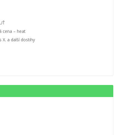
UŤ
á cena – heat
 X. a další dostihy