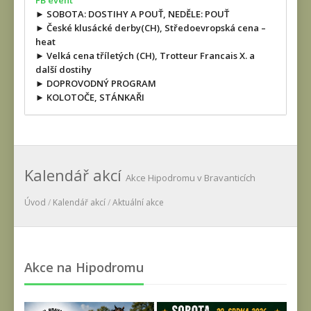
FB event
► SOBOTA: DOSTIHY A POUŤ, NEDĚLE: POUŤ
► České klusácké derby(CH), Středoevropská cena –
heat
► Velká cena tříletých (CH), Trotteur Francais X. a
další dostihy
► DOPROVODNÝ PROGRAM
► KOLOTOČE, STÁNKAŘI
Kalendář akcí
Akce Hipodromu v Bravanticích
Úvod
/
Kalendář akcí
/
Aktuální akce
Akce na Hipodromu