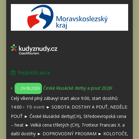
Nejbližší akce
České klusácké derby a pouť 2026!
29.08.2026
Celý víkend plný zábavy! start akce 9:00, start dostihů:
14:00
FB event
► SOBOTA: DOSTIHY A POUŤ, NEDĚLE:
POUŤ ► České klusácké derby(CH), Středoevropská cena
– heat ► Velká cena tříletých (CH), Trotteur Francais X. a
další dostihy ► DOPROVODNÝ PROGRAM ► KOLOTOČE,