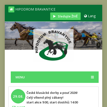
HIPODROM BRAVANTICE
Lang
Sledujte ŽIVĚ
MENU
České klusácké derby a pouť 2026!
29.08.
Celý víkend plný zábavy!
start akce 9:00, start dostihů: 14:00