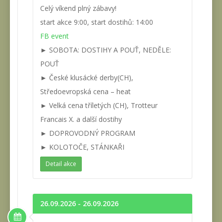
Celý víkend plný zábavy!
start akce 9:00, start dostihů: 14:00
FB event
► SOBOTA: DOSTIHY A POUŤ, NEDĚLE:
POUŤ
► České klusácké derby(CH),
Středoevropská cena – heat
► Velká cena tříletých (CH), Trotteur
Francais X. a další dostihy
► DOPROVODNÝ PROGRAM
► KOLOTOČE, STÁNKAŘI
Detail akce
26.09.2026 - 26.09.2026