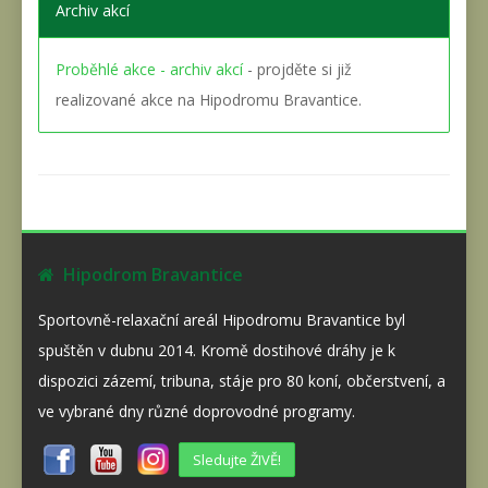
Archiv akcí
Proběhlé akce - archiv akcí
- projděte si již
realizované akce na Hipodromu Bravantice.
Hipodrom Bravantice
Sportovně-relaxační areál Hipodromu Bravantice byl
spuštěn v dubnu 2014. Kromě dostihové dráhy je k
dispozici zázemí, tribuna, stáje pro 80 koní, občerstvení, a
ve vybrané dny různé doprovodné programy.
Sledujte ŽIVĚ!