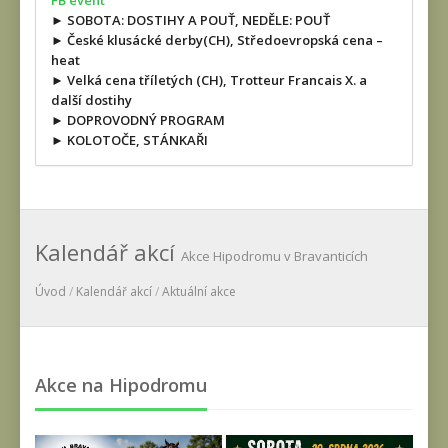
FB event
► SOBOTA: DOSTIHY A POUŤ, NEDĚLE: POUŤ
► České klusácké derby(CH), Středoevropská cena –
heat
► Velká cena tříletých (CH), Trotteur Francais X. a
další dostihy
► DOPROVODNÝ PROGRAM
► KOLOTOČE, STÁNKAŘI
Kalendář akcí
Akce Hipodromu v Bravanticích
Úvod
/
Kalendář akcí
/
Aktuální akce
Akce na Hipodromu