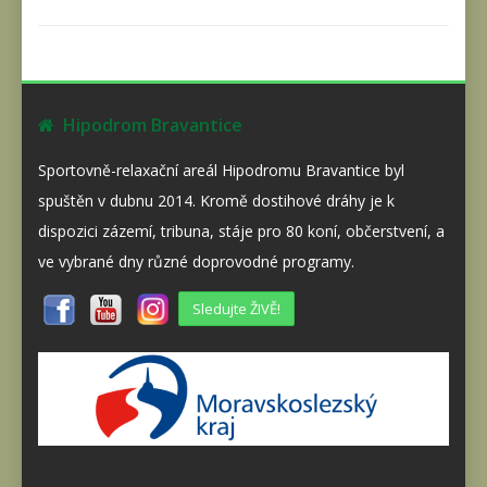
Hipodrom Bravantice
Sportovně-relaxační areál Hipodromu Bravantice byl
spuštěn v dubnu 2014. Kromě dostihové dráhy je k
dispozici zázemí, tribuna, stáje pro 80 koní, občerstvení, a
ve vybrané dny různé doprovodné programy.
Sledujte ŽIVĚ!