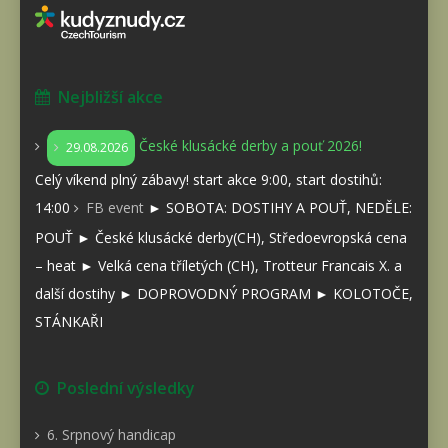
Nejbližší akce
České klusácké derby a pouť 2026!
29.08.2026
Celý víkend plný zábavy! start akce 9:00, start dostihů:
14:00
FB event
► SOBOTA: DOSTIHY A POUŤ, NEDĚLE:
POUŤ ► České klusácké derby(CH), Středoevropská cena
– heat ► Velká cena tříletých (CH), Trotteur Francais X. a
další dostihy ► DOPROVODNÝ PROGRAM ► KOLOTOČE,
STÁNKAŘI
Poslední výsledky
6. Srpnový handicap