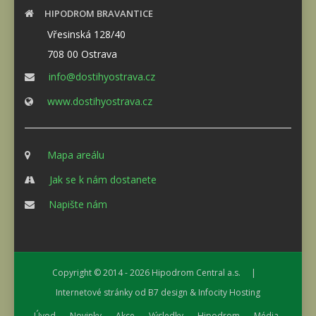
HIPODROM BRAVANTICE
Vřesinská 128/40
708 00 Ostrava
info@dostihyostrava.cz
www.dostihyostrava.cz
Mapa areálu
Jak se k nám dostanete
Napište nám
Copyright © 2014 - 2026
Hipodrom Central a.s.
|
Internetové stránky od
B7 design
&
Infocity Hosting
Úvod
Novinky
Akce
Výsledky
Hipodrom
Média