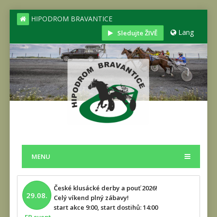
HIPODROM BRAVANTICE
Lang
Sledujte ŽIVĚ
MENU
České klusácké derby a pouť 2026!
29.08.
Celý víkend plný zábavy!
start akce 9:00, start dostihů: 14:00