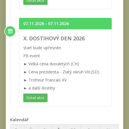
Detail akce
07.11.2026 - 07.11.2026
X. DOSTIHOVÝ DEN 2026
start bude upřesněn
FB event
► Velká cena dvouletých (CH)
► Cena prezidenta - Zlatý okruh VIII.(SD)
► Trotteur Francais XV.
► a další dostihy
Detail akce
Kalendář