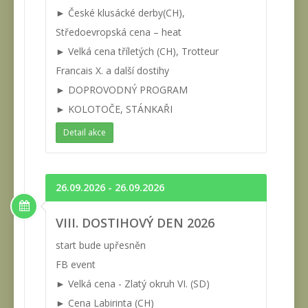
► České klusácké derby(CH),
Středoevropská cena – heat
► Velká cena tříletých (CH), Trotteur
Francais X. a další dostihy
► DOPROVODNÝ PROGRAM
► KOLOTOČE, STÁNKAŘI
Detail akce
26.09.2026 - 26.09.2026
VIII. DOSTIHOVÝ DEN 2026
start bude upřesněn
FB event
► Velká cena - Zlatý okruh VI. (SD)
► Cena Labirinta (CH)