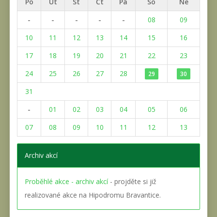
Po
Út
St
Čt
Pá
So
Ne
-
-
-
-
-
08
09
10
11
12
13
14
15
16
17
18
19
20
21
22
23
24
25
26
27
28
29
30
31
-
01
02
03
04
05
06
07
08
09
10
11
12
13
Archiv akcí
Proběhlé akce - archiv akcí
- projděte si již
realizované akce na Hipodromu Bravantice.