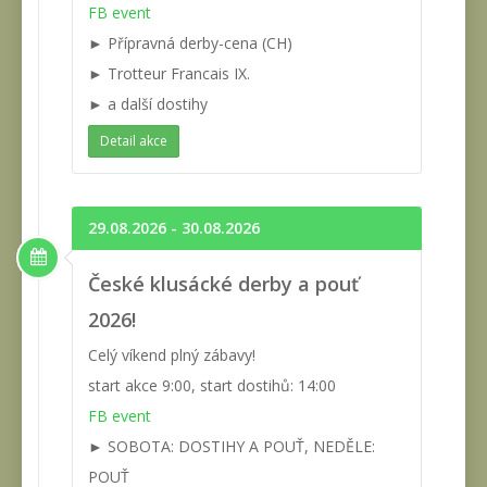
FB event
► Přípravná derby-cena (CH)
► Trotteur Francais IX.
► a další dostihy
Detail akce
29.08.2026 - 30.08.2026
České klusácké derby a pouť
2026!
Celý víkend plný zábavy!
start akce 9:00, start dostihů: 14:00
FB event
► SOBOTA: DOSTIHY A POUŤ, NEDĚLE:
POUŤ