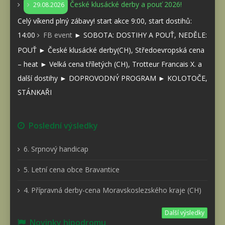
České klusácké derby a pouť 2026!
29.08.2026
Celý víkend plný zábavy! start akce 9:00, start dostihů:
14:00
FB event
► SOBOTA: DOSTIHY A POUŤ, NEDĚLE:
POUŤ ► České klusácké derby(CH), Středoevropská cena
– heat ► Velká cena tříletých (CH), Trotteur Francais X. a
další dostihy ► DOPROVODNÝ PROGRAM ► KOLOTOČE,
STÁNKAŘI
Poslední výsledky
6. Srpnový handicap
5. Letní cena obce Bravantice
4. Přípravná derby-cena Moravskoslezského kraje (CH)
Další výsledky
Novinky hipodromu