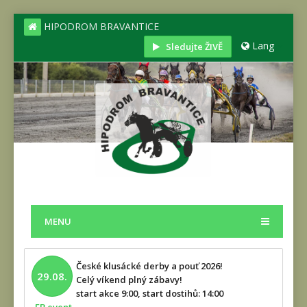
HIPODROM BRAVANTICE
Lang
Sledujte ŽIVĚ
MENU
České klusácké derby a pouť 2026!
29.08.
Celý víkend plný zábavy!
start akce 9:00, start dostihů: 14:00