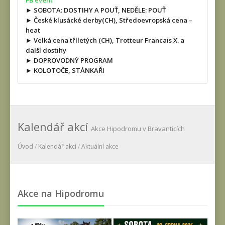
FB event
► SOBOTA: DOSTIHY A POUŤ, NEDĚLE: POUŤ
► České klusácké derby(CH), Středoevropská cena –
heat
► Velká cena tříletých (CH), Trotteur Francais X. a
další dostihy
► DOPROVODNÝ PROGRAM
► KOLOTOČE, STÁNKAŘI
Kalendář akcí
Akce Hipodromu v Bravanticích
Úvod
/
Kalendář akcí
/
Aktuální akce
Akce na Hipodromu