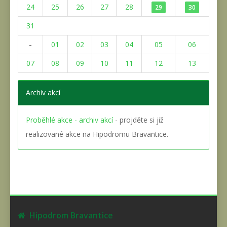
24
25
26
27
28
29
30
31
-
01
02
03
04
05
06
07
08
09
10
11
12
13
Archiv akcí
Proběhlé akce - archiv akcí
- projděte si již
realizované akce na Hipodromu Bravantice.
Hipodrom Bravantice