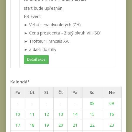
start bude upřesněn
FB event
► Velká cena dvouletých (CH)
► Cena prezidenta - Zlatý okruh VIII.(SD)
► Trotteur Francais XV.
► a další dostihy
Detail akce
Kalendář
Po
Út
St
Čt
Pá
So
Ne
-
-
-
-
-
08
09
10
11
12
13
14
15
16
17
18
19
20
21
22
23