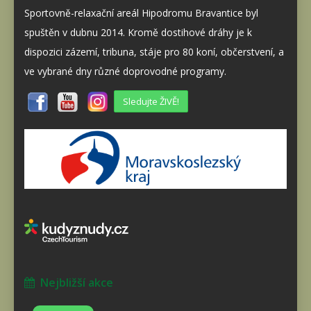
Sportovně-relaxační areál Hipodromu Bravantice byl
spuštěn v dubnu 2014. Kromě dostihové dráhy je k
dispozici zázemí, tribuna, stáje pro 80 koní, občerstvení, a
ve vybrané dny různé doprovodné programy.
Sledujte ŽIVĚ!
Nejbližší akce