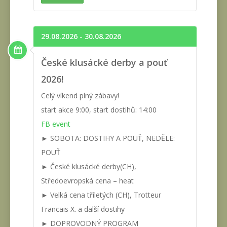
29.08.2026 - 30.08.2026
České klusácké derby a pouť
2026!
Celý víkend plný zábavy!
start akce 9:00, start dostihů: 14:00
FB event
► SOBOTA: DOSTIHY A POUŤ, NEDĚLE:
POUŤ
► České klusácké derby(CH),
Středoevropská cena – heat
► Velká cena tříletých (CH), Trotteur
Francais X. a další dostihy
► DOPROVODNÝ PROGRAM