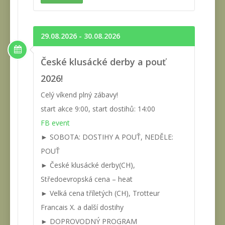
29.08.2026 - 30.08.2026
České klusácké derby a pouť
2026!
Celý víkend plný zábavy!
start akce 9:00, start dostihů: 14:00
FB event
► SOBOTA: DOSTIHY A POUŤ, NEDĚLE:
POUŤ
► České klusácké derby(CH),
Středoevropská cena – heat
► Velká cena tříletých (CH), Trotteur
Francais X. a další dostihy
► DOPROVODNÝ PROGRAM