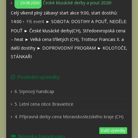
České klusácké derby a pouť 2026!
29.08.2026
Celý víkend plný zábavy! start akce 9:00, start dostihů:
14:00
FB event
► SOBOTA: DOSTIHY A POUŤ, NEDĚLE:
POUŤ ► České klusácké derby(CH), Středoevropská cena
– heat ► Velká cena tříletých (CH), Trotteur Francais X. a
další dostihy ► DOPROVODNÝ PROGRAM ► KOLOTOČE,
STÁNKAŘI
Poslední výsledky
6. Srpnový handicap
5. Letní cena obce Bravantice
4. Přípravná derby-cena Moravskoslezského kraje (CH)
Další výsledky
Novinky hipodromu