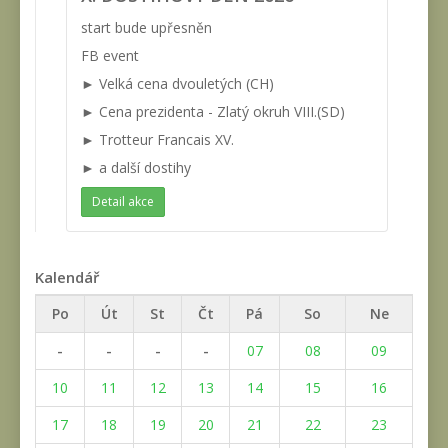
start bude upřesněn
FB event
► Velká cena dvouletých (CH)
► Cena prezidenta - Zlatý okruh VIII.(SD)
► Trotteur Francais XV.
► a další dostihy
Detail akce
Kalendář
Po
Út
St
Čt
Pá
So
Ne
-
-
-
-
07
08
09
10
11
12
13
14
15
16
17
18
19
20
21
22
23