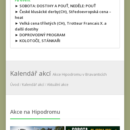
FB event
► SOBOTA: DOSTIHY A POUŤ, NEDĚLE: POUŤ
► České klusácké derby(CH), Středoevropská cena –
heat
► Velká cena tříletých (CH), Trotteur Francais X. a
další dostihy
► DOPROVODNÝ PROGRAM
► KOLOTOČE, STÁNKAŘI
Kalendář akcí
Akce Hipodromu v Bravanticích
Úvod
/
Kalendář akcí
/
Aktuální akce
Akce na Hipodromu