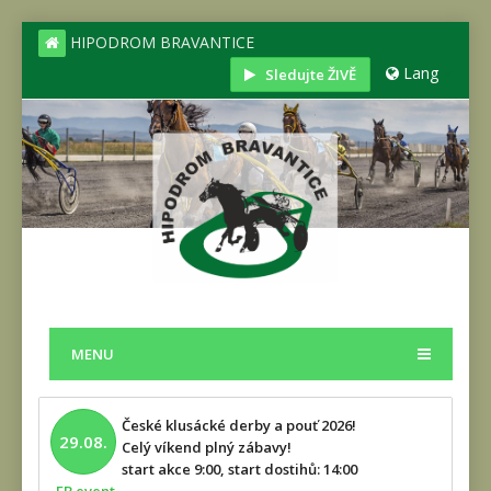
HIPODROM BRAVANTICE
Lang
Sledujte ŽIVĚ
MENU
České klusácké derby a pouť 2026!
29.08.
Celý víkend plný zábavy!
start akce 9:00, start dostihů: 14:00