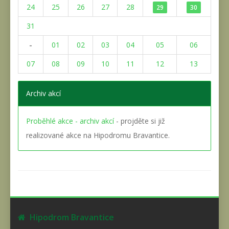
24
25
26
27
28
29
30
31
-
01
02
03
04
05
06
07
08
09
10
11
12
13
Archiv akcí
Proběhlé akce - archiv akcí
- projděte si již
realizované akce na Hipodromu Bravantice.
Hipodrom Bravantice