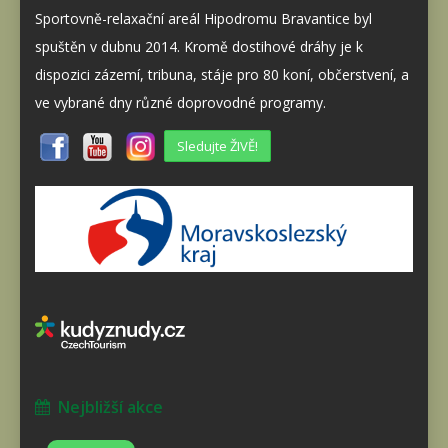
Sportovně-relaxační areál Hipodromu Bravantice byl
spuštěn v dubnu 2014. Kromě dostihové dráhy je k
dispozici zázemí, tribuna, stáje pro 80 koní, občerstvení, a
ve vybrané dny různé doprovodné programy.
Sledujte ŽIVĚ!
Nejbližší akce