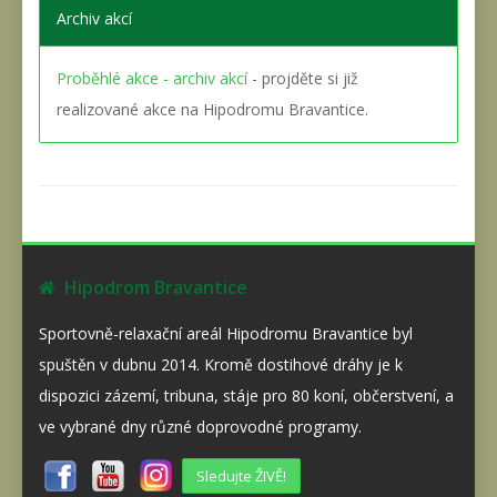
Archiv akcí
Proběhlé akce - archiv akcí
- projděte si již
realizované akce na Hipodromu Bravantice.
Hipodrom Bravantice
Sportovně-relaxační areál Hipodromu Bravantice byl
spuštěn v dubnu 2014. Kromě dostihové dráhy je k
dispozici zázemí, tribuna, stáje pro 80 koní, občerstvení, a
ve vybrané dny různé doprovodné programy.
Sledujte ŽIVĚ!