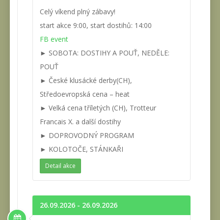
Celý víkend plný zábavy!
start akce 9:00, start dostihů: 14:00
FB event
► SOBOTA: DOSTIHY A POUŤ, NEDĚLE:
POUŤ
► České klusácké derby(CH),
Středoevropská cena – heat
► Velká cena tříletých (CH), Trotteur
Francais X. a další dostihy
► DOPROVODNÝ PROGRAM
► KOLOTOČE, STÁNKAŘI
Detail akce
26.09.2026 - 26.09.2026