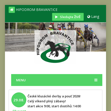
HIPODROM BRAVANTICE
Lang
Sledujte ŽIVĚ
MENU
České klusácké derby a pouť 2026!
29.08.
Celý víkend plný zábavy!
start akce 9:00, start dostihů: 14:00