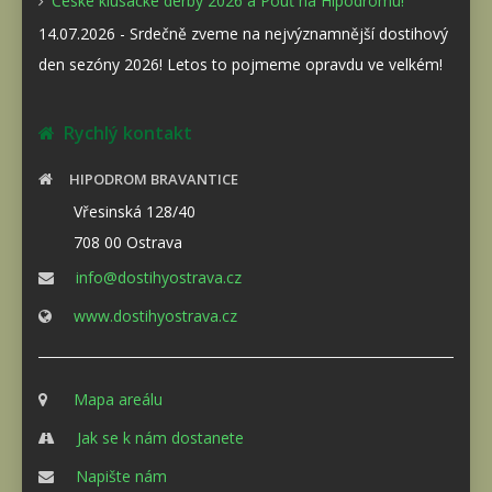
České klusácké derby 2026 a Pouť na Hipodromu!
14.07.2026 - Srdečně zveme na nejvýznamnější dostihový
den sezóny 2026! Letos to pojmeme opravdu ve velkém!
Rychlý kontakt
HIPODROM BRAVANTICE
Vřesinská 128/40
708 00 Ostrava
info@dostihyostrava.cz
www.dostihyostrava.cz
Mapa areálu
Jak se k nám dostanete
Napište nám