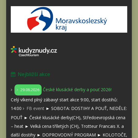
Nejbližší akce
České klusácké derby a pouť 2026!
29.08.2026
Celý víkend plný zábavy! start akce 9:00, start dostihů:
14:00
FB event
► SOBOTA: DOSTIHY A POUŤ, NEDĚLE:
POUŤ ► České klusácké derby(CH), Středoevropská cena
– heat ► Velká cena tříletých (CH), Trotteur Francais X. a
další dostihy ► DOPROVODNÝ PROGRAM ► KOLOTOČE,