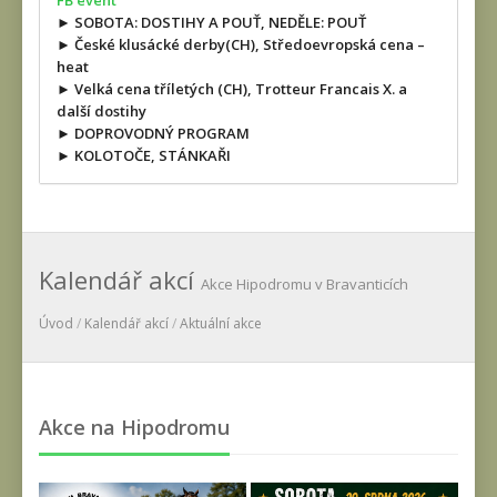
FB event
► SOBOTA: DOSTIHY A POUŤ, NEDĚLE: POUŤ
► České klusácké derby(CH), Středoevropská cena –
heat
► Velká cena tříletých (CH), Trotteur Francais X. a
další dostihy
► DOPROVODNÝ PROGRAM
► KOLOTOČE, STÁNKAŘI
Kalendář akcí
Akce Hipodromu v Bravanticích
Úvod
/
Kalendář akcí
/
Aktuální akce
Akce na Hipodromu