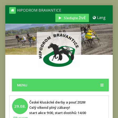
HIPODROM BRAVANTICE
Lang
Sledujte ŽIVĚ
MENU
České klusácké derby a pouť 2026!
29.08.
Celý víkend plný zábavy!
start akce 9:00, start dostihů: 14:00