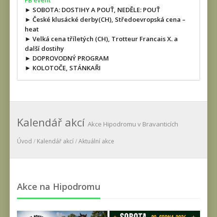
FB event
► SOBOTA: DOSTIHY A POUŤ, NEDĚLE: POUŤ
► České klusácké derby(CH), Středoevropská cena –
heat
► Velká cena tříletých (CH), Trotteur Francais X. a
další dostihy
► DOPROVODNÝ PROGRAM
► KOLOTOČE, STÁNKAŘI
Kalendář akcí
Akce Hipodromu v Bravanticích
Úvod
/
Kalendář akcí
/
Aktuální akce
Akce na Hipodromu