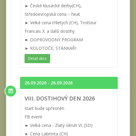
► České klusácké derby(CH),
Středoevropská cena – heat
► Velká cena tříletých (CH), Trotteur
Francais X. a další dostihy
► DOPROVODNÝ PROGRAM
► KOLOTOČE, STÁNKAŘI
Detail akce
26.09.2026 - 26.09.2026
VIII. DOSTIHOVÝ DEN 2026
start bude upřesněn
FB event
► Velká cena - Zlatý okruh VI. (SD)
► Cena Labirinta (CH)