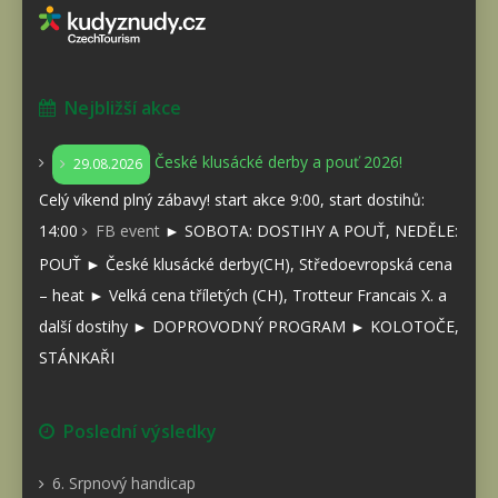
Nejbližší akce
České klusácké derby a pouť 2026!
29.08.2026
Celý víkend plný zábavy! start akce 9:00, start dostihů:
14:00
FB event
► SOBOTA: DOSTIHY A POUŤ, NEDĚLE:
POUŤ ► České klusácké derby(CH), Středoevropská cena
– heat ► Velká cena tříletých (CH), Trotteur Francais X. a
další dostihy ► DOPROVODNÝ PROGRAM ► KOLOTOČE,
STÁNKAŘI
Poslední výsledky
6. Srpnový handicap