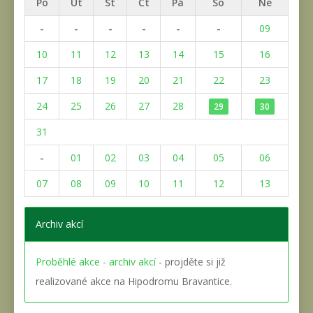
Po
Út
St
Čt
Pá
So
Ne
-
-
-
-
-
-
09
10
11
12
13
14
15
16
17
18
19
20
21
22
23
24
25
26
27
28
29
30
31
-
01
02
03
04
05
06
07
08
09
10
11
12
13
Archiv akcí
Proběhlé akce - archiv akcí
- projděte si již
realizované akce na Hipodromu Bravantice.