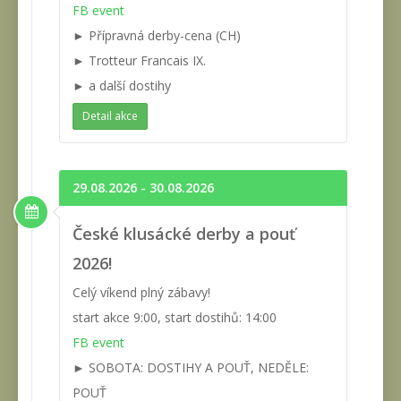
FB event
► Přípravná derby-cena (CH)
► Trotteur Francais IX.
► a další dostihy
Detail akce
29.08.2026 - 30.08.2026
České klusácké derby a pouť
2026!
Celý víkend plný zábavy!
start akce 9:00, start dostihů: 14:00
FB event
► SOBOTA: DOSTIHY A POUŤ, NEDĚLE:
POUŤ