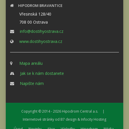
HIPODROM BRAVANTICE
Vřesinská 128/40
708 00 Ostrava
info@dostihyostrava.cz
www.dostihyostrava.cz
Mapa areálu
Jak se k nám dostanete
Napište nám
Copyright © 2014 - 2026
Hipodrom Central a.s.
|
Internetové stránky od
B7 design
&
Infocity Hosting
Úvod
Novinky
Akce
Výsledky
Hipodrom
Média