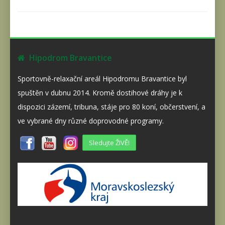
Hipodrom Bravantice
Sportovně-relaxační areál Hipodromu Bravantice byl
spuštěn v dubnu 2014. Kromě dostihové dráhy je k
dispozici zázemí, tribuna, stáje pro 80 koní, občerstvení, a
ve vybrané dny různé doprovodné programy.
Sledujte ŽIVĚ!