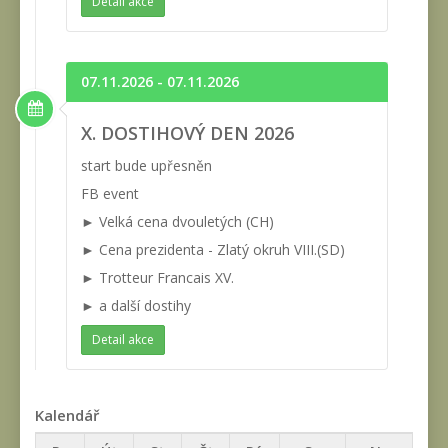
Detail akce
07.11.2026 - 07.11.2026
X. DOSTIHOVÝ DEN 2026
start bude upřesněn
FB event
► Velká cena dvouletých (CH)
► Cena prezidenta - Zlatý okruh VIII.(SD)
► Trotteur Francais XV.
► a další dostihy
Detail akce
Kalendář