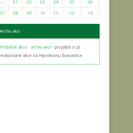
-
01
02
03
04
05
06
07
08
09
10
11
12
13
Archiv akcí
Proběhlé akce - archiv akcí
- projděte si již
realizované akce na Hipodromu Bravantice.