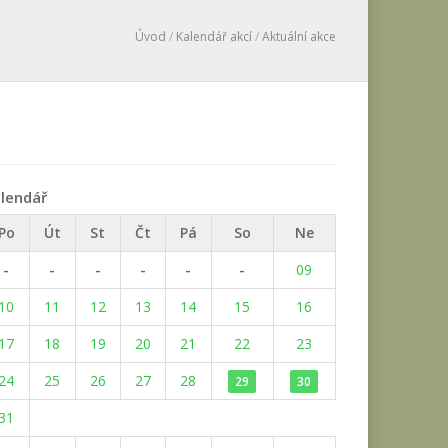
Úvod
/
Kalendář akcí
/
Aktuální akce
lendář
Po
Út
St
Čt
Pá
So
Ne
-
-
-
-
-
-
09
10
11
12
13
14
15
16
17
18
19
20
21
22
23
24
25
26
27
28
29
30
31