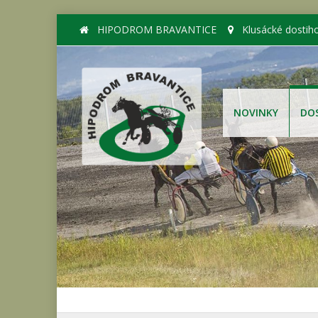
HIPODROM BRAVANTICE
Klusácké dostih
NOVINKY
DO