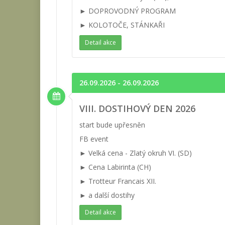
► DOPROVODNÝ PROGRAM
► KOLOTOČE, STÁNKAŘI
Detail akce
26.09.2026 - 26.09.2026
VIII. DOSTIHOVÝ DEN 2026
start bude upřesněn
FB event
► Velká cena - Zlatý okruh VI. (SD)
► Cena Labirinta (CH)
► Trotteur Francais XII.
► a další dostihy
Detail akce