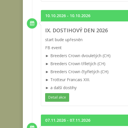
10.10.2026 - 10.10.2026
IX. DOSTIHOVÝ DEN 2026
start bude upřesněn
FB event
► Breeders Crown dvouletých (CH)
► Breeders Crown tříletých (CH)
► Breeders Crown čtyřletých (CH)
► Trotteur Francais XIII.
► a další dostihy
Detail akce
07.11.2026 - 07.11.2026