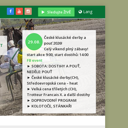
Lang
Sledujte ŽIVĚ
České klusácké derby a
29.08.
pouť 2026!
T
Celý víkend plný zábavy!
start akce 9:00, start dostihů: 14:00
FB event
► SOBOTA: DOSTIHY A POUŤ,
NEDĚLE: POUŤ
► České klusácké derby(CH),
Středoevropská cena – heat
► Velká cena tříletých (CH),
Trotteur Francais X. a další dostihy
► DOPROVODNÝ PROGRAM
► KOLOTOČE, STÁNKAŘI