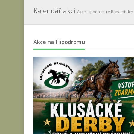
Kalendář akcí
Akce Hipodromu v Bravanticích
Akce na Hipodromu