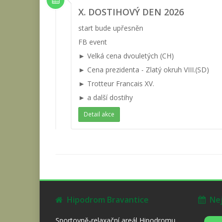
X. DOSTIHOVÝ DEN 2026
start bude upřesněn
FB event
► Velká cena dvouletých (CH)
► Cena prezidenta - Zlatý okruh VIII.(SD)
► Trotteur Francais XV.
► a další dostihy
Detail akce
Hipodrom Bravantice
Nejb
Sportovně-relaxační areál Hipodromu