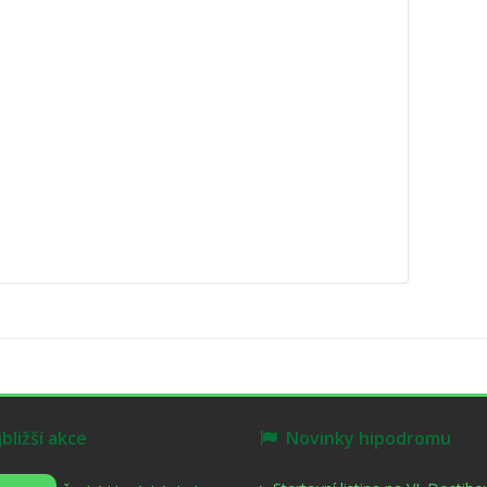
ližší akce
Novinky hipodromu