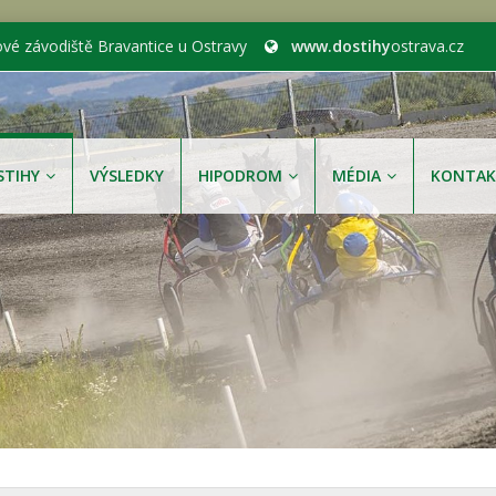
ové závodiště Bravantice u Ostravy
www.dostihy
ostrava.cz
STIHY
VÝSLEDKY
HIPODROM
MÉDIA
KONTAK