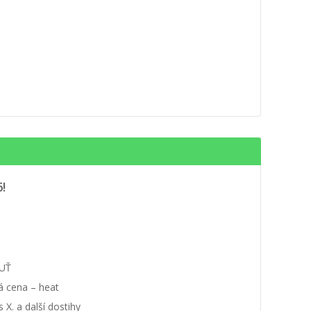
!
UŤ
á cena – heat
 X. a další dostihy