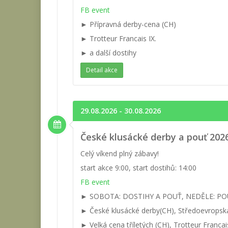
FB event
► Přípravná derby-cena (CH)
► Trotteur Francais IX.
► a další dostihy
Detail akce
29.08.2026 - 30.08.2026
České klusácké derby a pouť 2026
Celý víkend plný zábavy!
start akce 9:00, start dostihů: 14:00
FB event
► SOBOTA: DOSTIHY A POUŤ, NEDĚLE: PO
► České klusácké derby(CH), Středoevropsk
► Velká cena tříletých (CH), Trotteur Francais