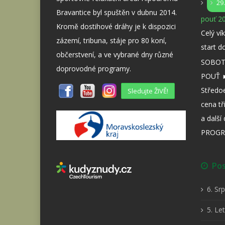
29
Bravantice byl spuštěn v dubnu 2014.
pouť 20
Kromě dostihové dráhy je k dispozici
Celý ví
zázemí, tribuna, stáje pro 80 koní,
start d
občerstvení, a ve vybrané dny různé
SOBOTA
doprovodné programy.
POUŤ ►
Středo
Sledujte ŽIVĚ!
cena tř
a dalš
PROGR
Posl
6. Sr
5. Le