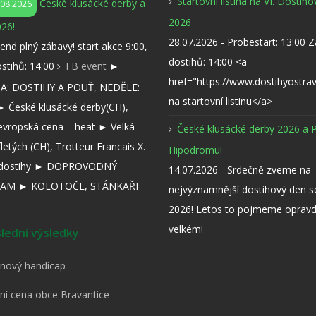
Startovní listina na VI. Dostih
České klusácké derby a
.08.2026
2026
26!
28.07.2026 - Probestart: 13:00 
kend plný zábavy! start akce 9:00,
dostihů: 14:00 <a
ostihů: 14:00
FB event
►
href="https://www.dostihyostra
: DOSTIHY A POUŤ, NEDĚLE:
na startovní listinu</a>
 České klusácké derby(CH),
evropská cena – heat ► Velká
České klusácké derby 2026 a 
íletých (CH), Trotteur Francais X.
Hipodromu!
í dostihy ► DOPROVODNÝ
14.07.2026 - Srdečně zveme na
AM ► KOLOTOČE, STÁNKAŘI
nejvýznamnější dostihový den 
2026! Letos to pojmeme opravd
velkém!
ední výsledky
pnový handicap
tní cena obce Bravantice