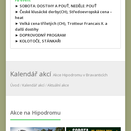
FB event
► SOBOTA: DOSTIHY A POUŤ, NEDĚLE: POUŤ
► České klusácké derby(CH), Středoevropská cena –
heat
► Velká cena tříletých (CH), Trotteur Francais X. a
další dostihy
► DOPROVODNÝ PROGRAM
► KOLOTOČE, STÁNKAŘI
Kalendář akcí
Akce Hipodromu v Bravanticích
Úvod
/
Kalendář akcí
/
Aktuální akce
Akce na Hipodromu