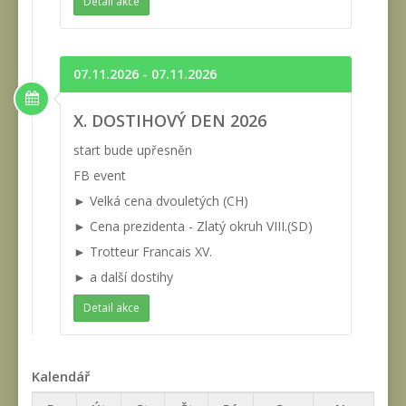
Detail akce
07.11.2026 - 07.11.2026
X. DOSTIHOVÝ DEN 2026
start bude upřesněn
FB event
► Velká cena dvouletých (CH)
► Cena prezidenta - Zlatý okruh VIII.(SD)
► Trotteur Francais XV.
► a další dostihy
Detail akce
Kalendář