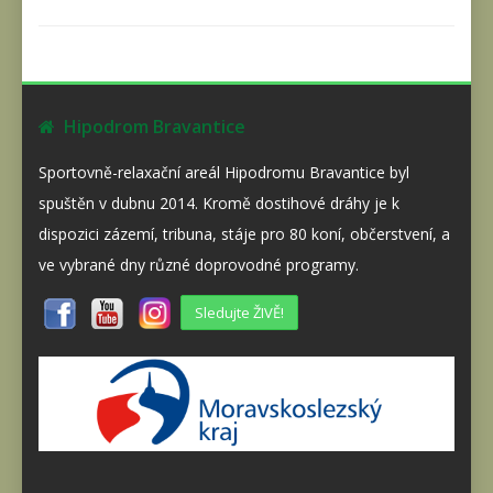
Hipodrom Bravantice
Sportovně-relaxační areál Hipodromu Bravantice byl
spuštěn v dubnu 2014. Kromě dostihové dráhy je k
dispozici zázemí, tribuna, stáje pro 80 koní, občerstvení, a
ve vybrané dny různé doprovodné programy.
Sledujte ŽIVĚ!