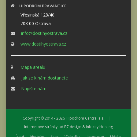
HIPODROM BRAVANTICE
Vřesinská 128/40
708 00 Ostrava
info@dostihyostrava.cz
www.dostihyostrava.cz
Mapa areálu
Jak se k nám dostanete
Napište nám
Copyright © 2014 - 2026
Hipodrom Central a.s.
|
Internetové stránky od
B7 design
&
Infocity Hosting
Úvod
Novinky
Akce
Výsledky
Hipodrom
Média