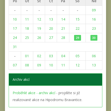
Po
Út
St
Čt
Pá
So
Ne
-
-
-
-
-
-
09
10
11
12
13
14
15
16
17
18
19
20
21
22
23
24
25
26
27
28
29
30
31
-
01
02
03
04
05
06
07
08
09
10
11
12
13
Archiv akcí
Proběhlé akce - archiv akcí
- projděte si již
realizované akce na Hipodromu Bravantice.