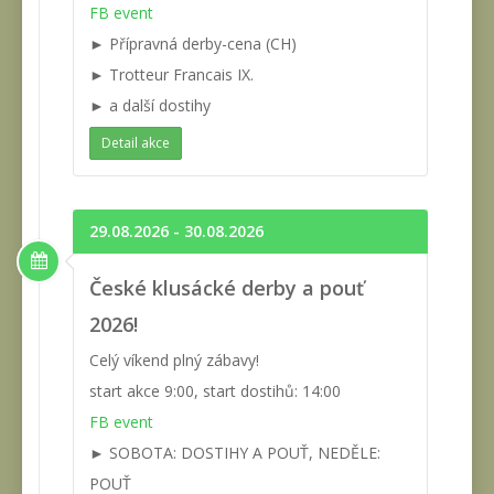
FB event
► Přípravná derby-cena (CH)
► Trotteur Francais IX.
► a další dostihy
Detail akce
29.08.2026 - 30.08.2026
České klusácké derby a pouť
2026!
Celý víkend plný zábavy!
start akce 9:00, start dostihů: 14:00
FB event
► SOBOTA: DOSTIHY A POUŤ, NEDĚLE:
POUŤ