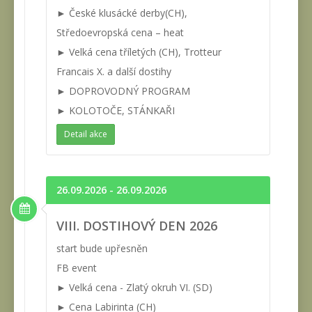
► České klusácké derby(CH),
Středoevropská cena – heat
► Velká cena tříletých (CH), Trotteur
Francais X. a další dostihy
► DOPROVODNÝ PROGRAM
► KOLOTOČE, STÁNKAŘI
Detail akce
26.09.2026 - 26.09.2026
VIII. DOSTIHOVÝ DEN 2026
start bude upřesněn
FB event
► Velká cena - Zlatý okruh VI. (SD)
► Cena Labirinta (CH)