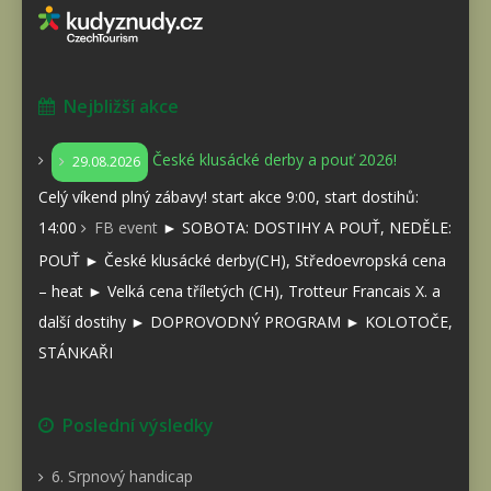
Nejbližší akce
České klusácké derby a pouť 2026!
29.08.2026
Celý víkend plný zábavy! start akce 9:00, start dostihů:
14:00
FB event
► SOBOTA: DOSTIHY A POUŤ, NEDĚLE:
POUŤ ► České klusácké derby(CH), Středoevropská cena
– heat ► Velká cena tříletých (CH), Trotteur Francais X. a
další dostihy ► DOPROVODNÝ PROGRAM ► KOLOTOČE,
STÁNKAŘI
Poslední výsledky
6. Srpnový handicap