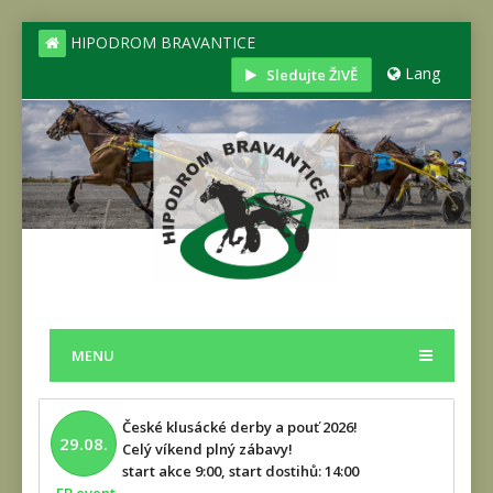
HIPODROM BRAVANTICE
Lang
Sledujte ŽIVĚ
MENU
České klusácké derby a pouť 2026!
29.08.
Celý víkend plný zábavy!
start akce 9:00, start dostihů: 14:00