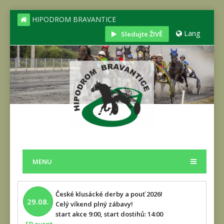
HIPODROM BRAVANTICE
Lang
Sledujte ŽIVĚ
MENU
České klusácké derby a pouť 2026!
29.08.
Celý víkend plný zábavy!
start akce 9:00, start dostihů: 14:00