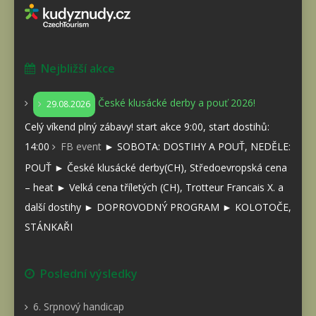
Nejbližší akce
České klusácké derby a pouť 2026!
29.08.2026
Celý víkend plný zábavy! start akce 9:00, start dostihů:
14:00
FB event
► SOBOTA: DOSTIHY A POUŤ, NEDĚLE:
POUŤ ► České klusácké derby(CH), Středoevropská cena
– heat ► Velká cena tříletých (CH), Trotteur Francais X. a
další dostihy ► DOPROVODNÝ PROGRAM ► KOLOTOČE,
STÁNKAŘI
Poslední výsledky
6. Srpnový handicap