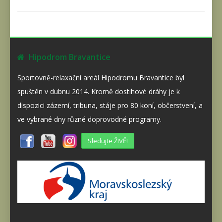
Hipodrom Bravantice
Sportovně-relaxační areál Hipodromu Bravantice byl
spuštěn v dubnu 2014. Kromě dostihové dráhy je k
dispozici zázemí, tribuna, stáje pro 80 koní, občerstvení, a
ve vybrané dny různé doprovodné programy.
Sledujte ŽIVĚ!