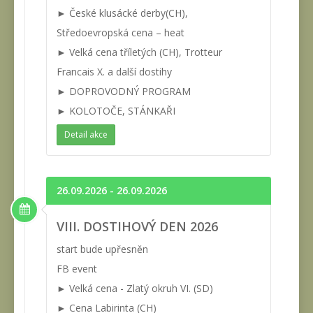
► České klusácké derby(CH),
Středoevropská cena – heat
► Velká cena tříletých (CH), Trotteur
Francais X. a další dostihy
► DOPROVODNÝ PROGRAM
► KOLOTOČE, STÁNKAŘI
Detail akce
26.09.2026 - 26.09.2026
VIII. DOSTIHOVÝ DEN 2026
start bude upřesněn
FB event
► Velká cena - Zlatý okruh VI. (SD)
► Cena Labirinta (CH)