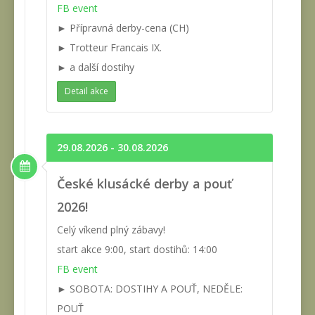
FB event
► Přípravná derby-cena (CH)
► Trotteur Francais IX.
► a další dostihy
Detail akce
29.08.2026 - 30.08.2026
České klusácké derby a pouť
2026!
Celý víkend plný zábavy!
start akce 9:00, start dostihů: 14:00
FB event
► SOBOTA: DOSTIHY A POUŤ, NEDĚLE:
POUŤ