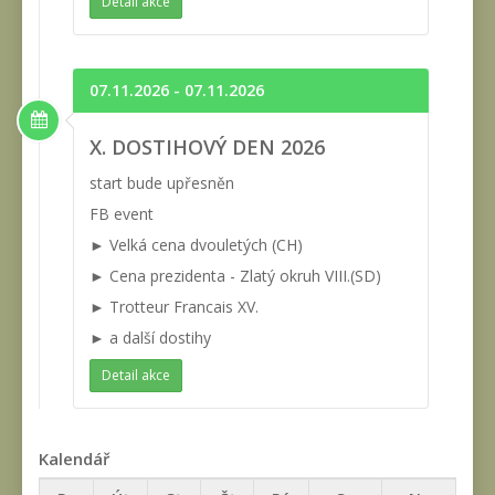
Detail akce
07.11.2026 - 07.11.2026
X. DOSTIHOVÝ DEN 2026
start bude upřesněn
FB event
► Velká cena dvouletých (CH)
► Cena prezidenta - Zlatý okruh VIII.(SD)
► Trotteur Francais XV.
► a další dostihy
Detail akce
Kalendář