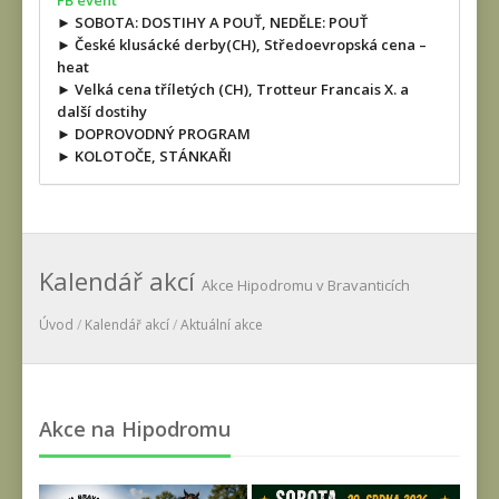
FB event
► SOBOTA: DOSTIHY A POUŤ, NEDĚLE: POUŤ
► České klusácké derby(CH), Středoevropská cena –
heat
► Velká cena tříletých (CH), Trotteur Francais X. a
další dostihy
► DOPROVODNÝ PROGRAM
► KOLOTOČE, STÁNKAŘI
Kalendář akcí
Akce Hipodromu v Bravanticích
Úvod
/
Kalendář akcí
/
Aktuální akce
Akce na Hipodromu