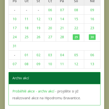
Po
Út
St
Čt
Pá
So
Ne
-
-
-
06
07
08
09
10
11
12
13
14
15
16
17
18
19
20
21
22
23
24
25
26
27
28
29
30
31
-
01
02
03
04
05
06
07
08
09
10
11
12
13
Archiv akcí
Proběhlé akce - archiv akcí
- projděte si již
realizované akce na Hipodromu Bravantice.