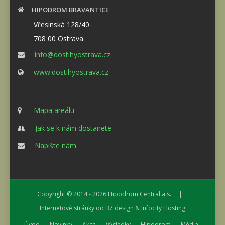
HIPODROM BRAVANTICE
Vřesinská 128/40
708 00 Ostrava
info@dostihyostrava.cz
www.dostihyostrava.cz
Mapa areálu
Jak se k nám dostanete
Napište nám
Copyright © 2014 - 2026
Hipodrom Central a.s.
|
Internetové stránky od
B7 design
&
Infocity Hosting
Úvod
Novinky
Akce
Výsledky
Hipodrom
Média