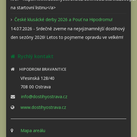
na startovní listinu</a>
České klusácké derby 2026 a Pouť na Hipodromu!
14.07.2026 - Srdečně zveme na nejvýznamnější dostihový
den sezóny 2026! Letos to pojmeme opravdu ve velkém!
Rychlý kontakt
HIPODROM BRAVANTICE
Vřesinská 128/40
708 00 Ostrava
info@dostihyostrava.cz
www.dostihyostrava.cz
Mapa areálu