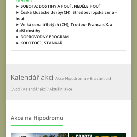
FB event
► SOBOTA: DOSTIHY A POUŤ, NEDĚLE: POUŤ
► České klusácké derby(CH), Středoevropská cena –
heat
► Velká cena tříletých (CH), Trotteur Francais X. a
další dostihy
► DOPROVODNÝ PROGRAM
► KOLOTOČE, STÁNKAŘI
Kalendář akcí
Akce Hipodromu v Bravanticích
Úvod
/
Kalendář akcí
/
Aktuální akce
Akce na Hipodromu