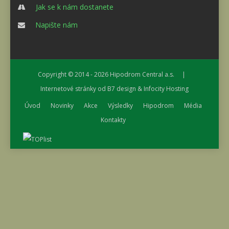
Jak se k nám dostanete
Napište nám
Copyright © 2014 - 2026
Hipodrom Central a.s.
|
Internetové stránky od
B7 design
&
Infocity Hosting
Úvod
Novinky
Akce
Výsledky
Hipodrom
Média
Kontakty