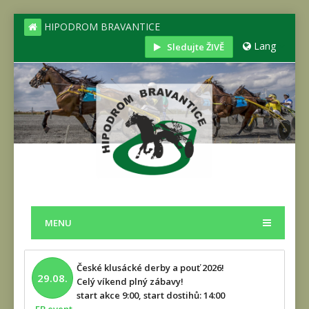
HIPODROM BRAVANTICE
Lang
Sledujte ŽIVĚ
MENU
České klusácké derby a pouť 2026!
29.08.
Celý víkend plný zábavy!
start akce 9:00, start dostihů: 14:00