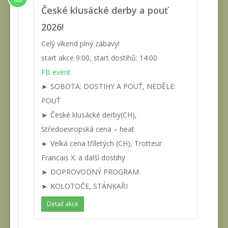
České klusácké derby a pouť
2026!
Celý víkend plný zábavy!
start akce 9:00, start dostihů: 14:00
FB event
► SOBOTA: DOSTIHY A POUŤ, NEDĚLE:
POUŤ
► České klusácké derby(CH),
Středoevropská cena – heat
► Velká cena tříletých (CH), Trotteur
Francais X. a další dostihy
► DOPROVODNÝ PROGRAM
► KOLOTOČE, STÁNKAŘI
Detail akce