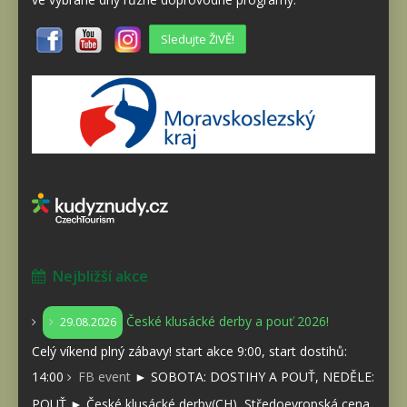
Sledujte ŽIVĚ!
Nejbližší akce
České klusácké derby a pouť 2026!
29.08.2026
Celý víkend plný zábavy! start akce 9:00, start dostihů:
14:00
FB event
► SOBOTA: DOSTIHY A POUŤ, NEDĚLE:
POUŤ ► České klusácké derby(CH), Středoevropská cena