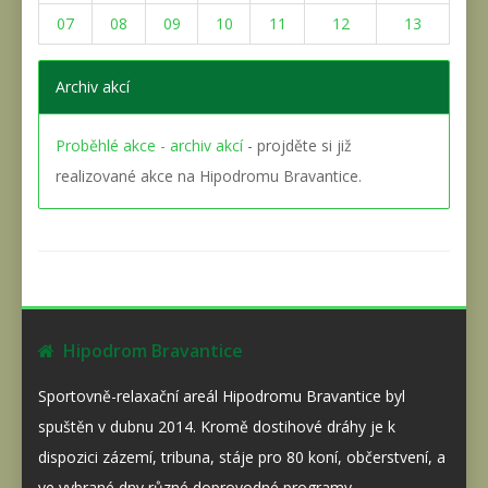
07
08
09
10
11
12
13
Archiv akcí
Proběhlé akce - archiv akcí
- projděte si již
realizované akce na Hipodromu Bravantice.
Hipodrom Bravantice
Sportovně-relaxační areál Hipodromu Bravantice byl
spuštěn v dubnu 2014. Kromě dostihové dráhy je k
dispozici zázemí, tribuna, stáje pro 80 koní, občerstvení, a
ve vybrané dny různé doprovodné programy.