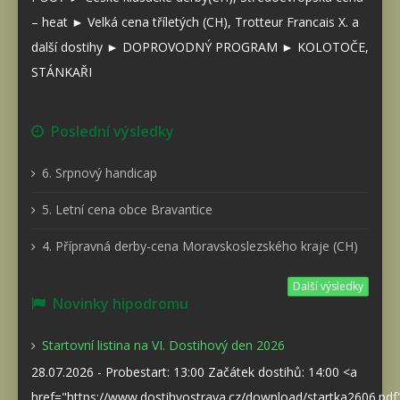
– heat ► Velká cena tříletých (CH), Trotteur Francais X. a
další dostihy ► DOPROVODNÝ PROGRAM ► KOLOTOČE,
STÁNKAŘI
Poslední výsledky
6. Srpnový handicap
5. Letní cena obce Bravantice
4. Přípravná derby-cena Moravskoslezského kraje (CH)
Další výsledky
Novinky hipodromu
Startovní listina na VI. Dostihový den 2026
28.07.2026 - Probestart: 13:00 Začátek dostihů: 14:00 <a
href="https://www.dostihyostrava.cz/download/startka2606.pd