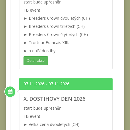
start bude upřesněn
FB event
► Breeders Crown dvouletých (CH)
► Breeders Crown tříletých (CH)
► Breeders Crown čtyřletých (CH)
► Trotteur Francais XIII.
► a další dostihy
Detail akce
07.11.2026 - 07.11.2026
X. DOSTIHOVÝ DEN 2026
start bude upřesněn
FB event
► Velká cena dvouletých (CH)