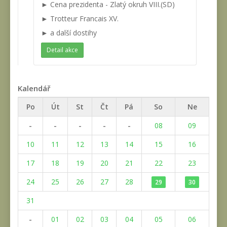
► Cena prezidenta - Zlatý okruh VIII.(SD)
► Trotteur Francais XV.
► a další dostihy
Detail akce
Kalendář
Po
Út
St
Čt
Pá
So
Ne
-
-
-
-
-
08
09
10
11
12
13
14
15
16
17
18
19
20
21
22
23
24
25
26
27
28
29
30
31
-
01
02
03
04
05
06