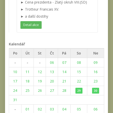
► Cena prezidenta - Zlatý okruh VIII.(SD)
► Trotteur Francais XV.
► a další dostihy
Detail akce
Kalendář
Po
Út
St
Čt
Pá
So
Ne
-
-
-
06
07
08
09
10
11
12
13
14
15
16
17
18
19
20
21
22
23
24
25
26
27
28
29
30
31
-
01
02
03
04
05
06