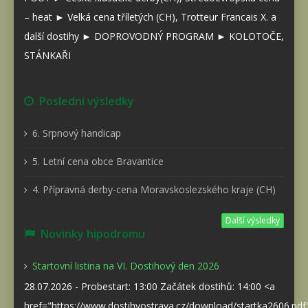
– heat ► Velká cena tříletých (CH), Trotteur Francais X. a
další dostihy ► DOPROVODNÝ PROGRAM ► KOLOTOČE,
STÁNKAŘI
Poslední výsledky
6. Srpnový handicap
5. Letní cena obce Bravantice
4. Přípravná derby-cena Moravskoslezského kraje (CH)
Další výsledky
Novinky hipodromu
Startovní listina na VI. Dostihový den 2026
28.07.2026 - Probestart: 13:00 Začátek dostihů: 14:00 <a
href="https://www.dostihyostrava.cz/download/startka2606.pd