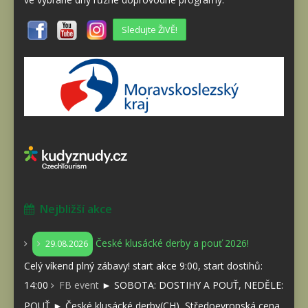
Sledujte ŽIVĚ!
Nejbližší akce
České klusácké derby a pouť 2026!
29.08.2026
Celý víkend plný zábavy! start akce 9:00, start dostihů:
14:00
FB event
► SOBOTA: DOSTIHY A POUŤ, NEDĚLE:
POUŤ ► České klusácké derby(CH), Středoevropská cena