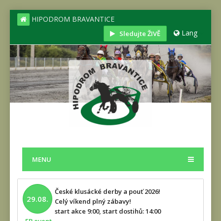
HIPODROM BRAVANTICE
Lang
Sledujte ŽIVĚ
MENU
České klusácké derby a pouť 2026!
29.08.
Celý víkend plný zábavy!
start akce 9:00, start dostihů: 14:00