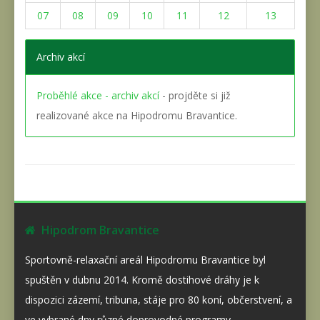
07
08
09
10
11
12
13
Archiv akcí
Proběhlé akce - archiv akcí
- projděte si již
realizované akce na Hipodromu Bravantice.
Hipodrom Bravantice
Sportovně-relaxační areál Hipodromu Bravantice byl
spuštěn v dubnu 2014. Kromě dostihové dráhy je k
dispozici zázemí, tribuna, stáje pro 80 koní, občerstvení, a
ve vybrané dny různé doprovodné programy.