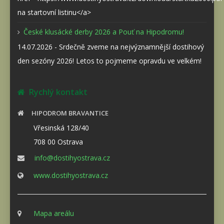
na startovní listinu</a>
České klusácké derby 2026 a Pouť na Hipodromu!
14.07.2026 - Srdečně zveme na nejvýznamnější dostihový
den sezóny 2026! Letos to pojmeme opravdu ve velkém!
Rychlý kontakt
HIPODROM BRAVANTICE
Vřesinská 128/40
708 00 Ostrava
info@dostihyostrava.cz
www.dostihyostrava.cz
Mapa areálu