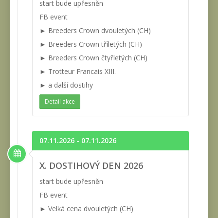
start bude upřesněn
FB event
► Breeders Crown dvouletých (CH)
► Breeders Crown tříletých (CH)
► Breeders Crown čtyřletých (CH)
► Trotteur Francais XIII.
► a další dostihy
Detail akce
07.11.2026 - 07.11.2026
X. DOSTIHOVÝ DEN 2026
start bude upřesněn
FB event
► Velká cena dvouletých (CH)