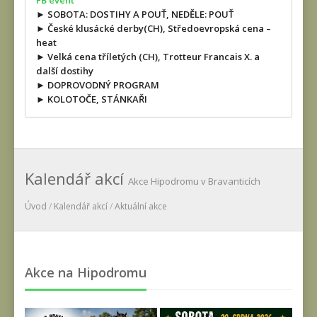
FB event
► SOBOTA: DOSTIHY A POUŤ, NEDĚLE: POUŤ
► České klusácké derby(CH), Středoevropská cena –
heat
► Velká cena tříletých (CH), Trotteur Francais X. a
další dostihy
► DOPROVODNÝ PROGRAM
► KOLOTOČE, STÁNKAŘI
Kalendář akcí
Akce Hipodromu v Bravanticích
Úvod
/
Kalendář akcí
/
Aktuální akce
Akce na Hipodromu