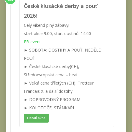
České klusácké derby a pouť
2026!
Celý víkend plný zábavy!
start akce 9:00, start dostihů: 14:00
FB event
► SOBOTA: DOSTIHY A POUŤ, NEDĚLE:
POUŤ
► České klusácké derby(CH),
Středoevropská cena – heat
► Velká cena tříletých (CH), Trotteur
Francais X. a další dostihy
► DOPROVODNÝ PROGRAM
► KOLOTOČE, STÁNKAŘI
Detail akce