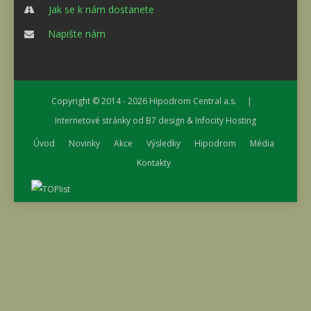
Jak se k nám dostanete
Napište nám
Copyright © 2014 - 2026
Hipodrom Central a.s.
|
Internetové stránky od
B7 design
&
Infocity Hosting
Úvod
Novinky
Akce
Výsledky
Hipodrom
Média
Kontakty