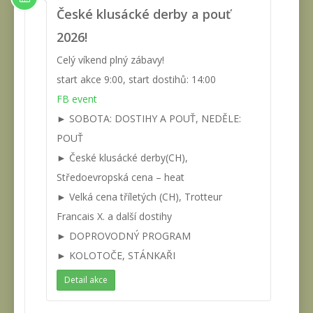
České klusácké derby a pouť
2026!
Celý víkend plný zábavy!
start akce 9:00, start dostihů: 14:00
FB event
► SOBOTA: DOSTIHY A POUŤ, NEDĚLE:
POUŤ
► České klusácké derby(CH),
Středoevropská cena – heat
► Velká cena tříletých (CH), Trotteur
Francais X. a další dostihy
► DOPROVODNÝ PROGRAM
► KOLOTOČE, STÁNKAŘI
Detail akce