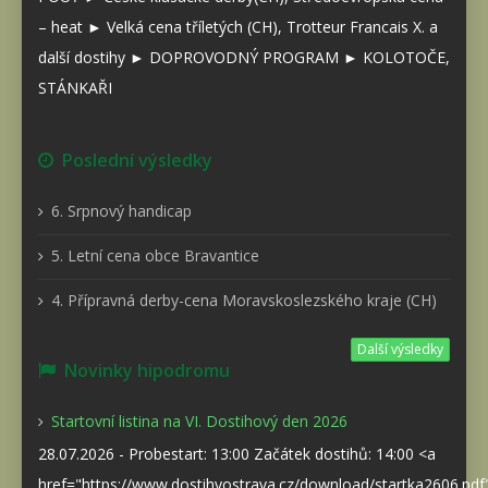
– heat ► Velká cena tříletých (CH), Trotteur Francais X. a
další dostihy ► DOPROVODNÝ PROGRAM ► KOLOTOČE,
STÁNKAŘI
Poslední výsledky
6. Srpnový handicap
5. Letní cena obce Bravantice
4. Přípravná derby-cena Moravskoslezského kraje (CH)
Další výsledky
Novinky hipodromu
Startovní listina na VI. Dostihový den 2026
28.07.2026 - Probestart: 13:00 Začátek dostihů: 14:00 <a
href="https://www.dostihyostrava.cz/download/startka2606.pd