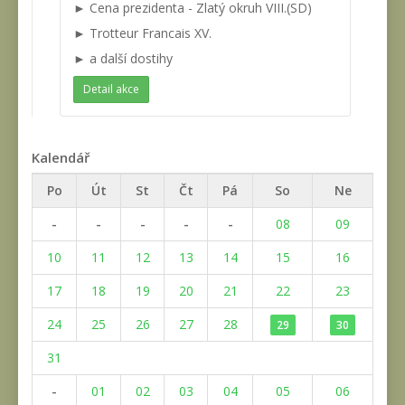
► Cena prezidenta - Zlatý okruh VIII.(SD)
► Trotteur Francais XV.
► a další dostihy
Detail akce
Kalendář
Po
Út
St
Čt
Pá
So
Ne
-
-
-
-
-
08
09
10
11
12
13
14
15
16
17
18
19
20
21
22
23
24
25
26
27
28
29
30
31
-
01
02
03
04
05
06