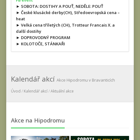
FB event
► SOBOTA: DOSTIHY A POUŤ, NEDĚLE: POUŤ
► České klusácké derby(CH), Středoevropská cena –
heat
► Velká cena tříletých (CH), Trotteur Francais X. a
další dostihy
► DOPROVODNÝ PROGRAM
► KOLOTOČE, STÁNKAŘI
Kalendář akcí
Akce Hipodromu v Bravanticích
Úvod
/
Kalendář akcí
/
Aktuální akce
Akce na Hipodromu