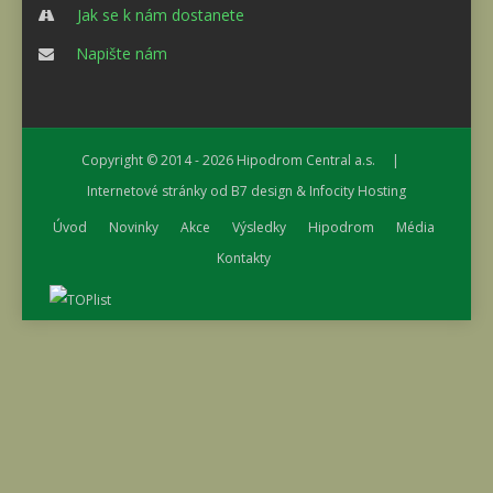
Jak se k nám dostanete
Napište nám
Copyright © 2014 - 2026
Hipodrom Central a.s.
|
Internetové stránky od
B7 design
&
Infocity Hosting
Úvod
Novinky
Akce
Výsledky
Hipodrom
Média
Kontakty