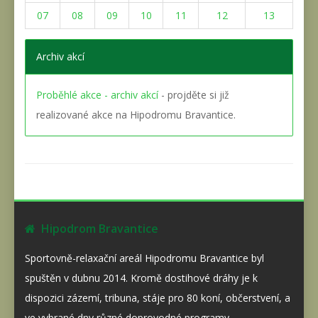
07
08
09
10
11
12
13
Archiv akcí
Proběhlé akce - archiv akcí
- projděte si již
realizované akce na Hipodromu Bravantice.
Hipodrom Bravantice
Sportovně-relaxační areál Hipodromu Bravantice byl
spuštěn v dubnu 2014. Kromě dostihové dráhy je k
dispozici zázemí, tribuna, stáje pro 80 koní, občerstvení, a
ve vybrané dny různé doprovodné programy.