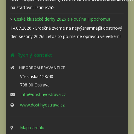
na startovní listinu</a>
České klusácké derby 2026 a Pouť na Hipodromu!
14.07.2026 - Srdečně zveme na nejvýznamnější dostihový
den sezóny 2026! Letos to pojmeme opravdu ve velkém!
Rychlý kontakt
HIPODROM BRAVANTICE
Vřesinská 128/40
708 00 Ostrava
info@dostihyostrava.cz
www.dostihyostrava.cz
Mapa areálu