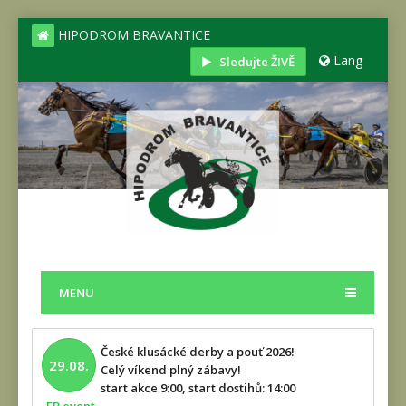
HIPODROM BRAVANTICE
Lang
Sledujte ŽIVĚ
MENU
České klusácké derby a pouť 2026!
29.08.
Celý víkend plný zábavy!
start akce 9:00, start dostihů: 14:00