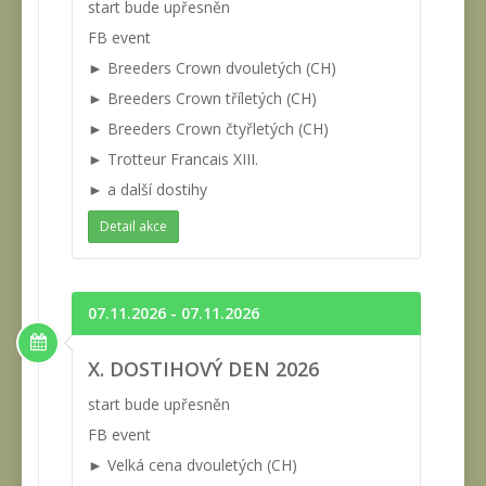
start bude upřesněn
FB event
► Breeders Crown dvouletých (CH)
► Breeders Crown tříletých (CH)
► Breeders Crown čtyřletých (CH)
► Trotteur Francais XIII.
► a další dostihy
Detail akce
07.11.2026 - 07.11.2026
X. DOSTIHOVÝ DEN 2026
start bude upřesněn
FB event
► Velká cena dvouletých (CH)