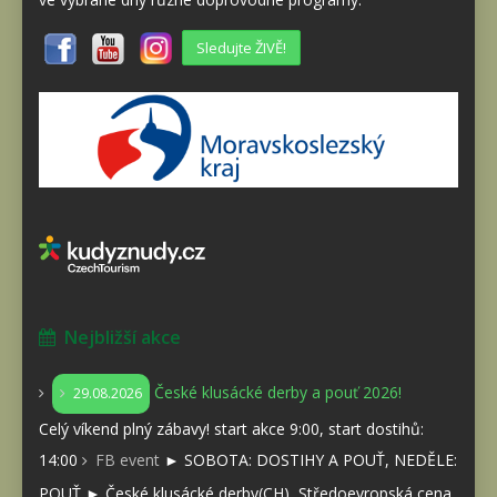
Sledujte ŽIVĚ!
Nejbližší akce
České klusácké derby a pouť 2026!
29.08.2026
Celý víkend plný zábavy! start akce 9:00, start dostihů:
14:00
FB event
► SOBOTA: DOSTIHY A POUŤ, NEDĚLE:
POUŤ ► České klusácké derby(CH), Středoevropská cena