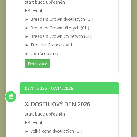
start bude upřesněn
FB event
► Breeders Crown dvouletých (CH)
► Breeders Crown tříletých (CH)
► Breeders Crown čtyřletých (CH)
► Trotteur Francais XIII.
► a další dostihy
Detail akce
07.11.2026 - 07.11.2026
X. DOSTIHOVÝ DEN 2026
start bude upřesněn
FB event
► Velká cena dvouletých (CH)