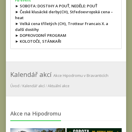
FB event
► SOBOTA: DOSTIHY A POUŤ, NEDĚLE: POUŤ
► České klusácké derby(CH), Středoevropská cena –
heat
► Velká cena tříletých (CH), Trotteur Francais X. a
další dostihy
► DOPROVODNÝ PROGRAM
► KOLOTOČE, STÁNKAŘI
Kalendář akcí
Akce Hipodromu v Bravanticích
Úvod
/
Kalendář akcí
/
Aktuální akce
Akce na Hipodromu