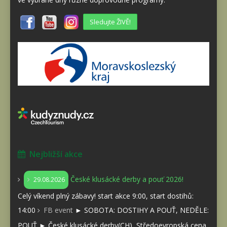
Sledujte ŽIVĚ!
Nejbližší akce
České klusácké derby a pouť 2026!
29.08.2026
Celý víkend plný zábavy! start akce 9:00, start dostihů:
14:00
FB event
► SOBOTA: DOSTIHY A POUŤ, NEDĚLE:
POUŤ ► České klusácké derby(CH), Středoevropská cena