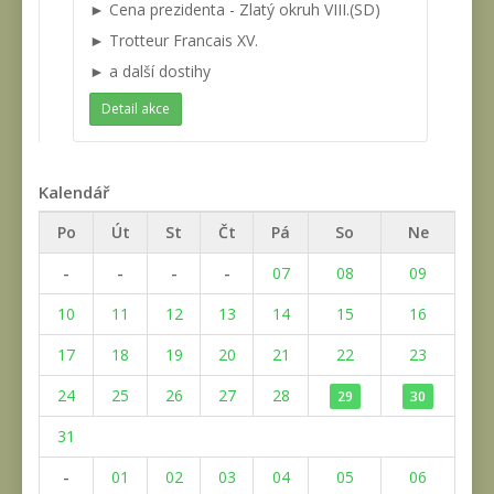
► Cena prezidenta - Zlatý okruh VIII.(SD)
► Trotteur Francais XV.
► a další dostihy
Detail akce
Kalendář
Po
Út
St
Čt
Pá
So
Ne
-
-
-
-
07
08
09
10
11
12
13
14
15
16
17
18
19
20
21
22
23
24
25
26
27
28
29
30
31
-
01
02
03
04
05
06