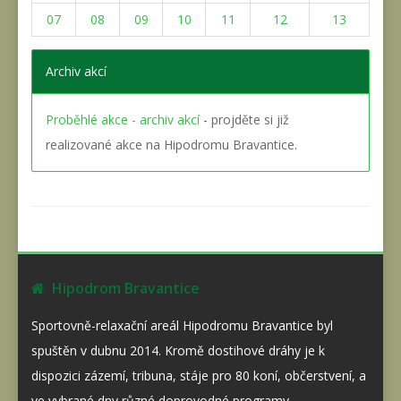
07
08
09
10
11
12
13
Archiv akcí
Proběhlé akce - archiv akcí
- projděte si již
realizované akce na Hipodromu Bravantice.
Hipodrom Bravantice
Sportovně-relaxační areál Hipodromu Bravantice byl
spuštěn v dubnu 2014. Kromě dostihové dráhy je k
dispozici zázemí, tribuna, stáje pro 80 koní, občerstvení, a
ve vybrané dny různé doprovodné programy.