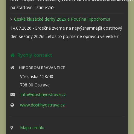
na startovní listinu</a>
České klusácké derby 2026 a Pouť na Hipodromu!
14.07.2026 - Srdečně zveme na nejvýznamnější dostihový
den sezóny 2026! Letos to pojmeme opravdu ve velkém!
Rychlý kontakt
HIPODROM BRAVANTICE
Vřesinská 128/40
708 00 Ostrava
info@dostihyostrava.cz
www.dostihyostrava.cz
Mapa areálu