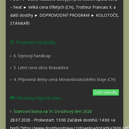
– heat ► Velká cena tříletých (CH), Trotteur Francais X. a
další dostihy ► DOPROVODNÝ PROGRAM ► KOLOTOČE,
STÁNKAŘI
Poslední výsledky
6. Srpnový handicap
5. Letní cena obce Bravantice
4. Přípravná derby-cena Moravskoslezského kraje (CH)
Další výsledky
Novinky hipodromu
Startovní listina na VI. Dostihový den 2026
28.07.2026 - Probestart: 13:00 Začátek dostihů: 14:00 <a
href="https://www.dostihyostrava.cz/download/startka2606.pd