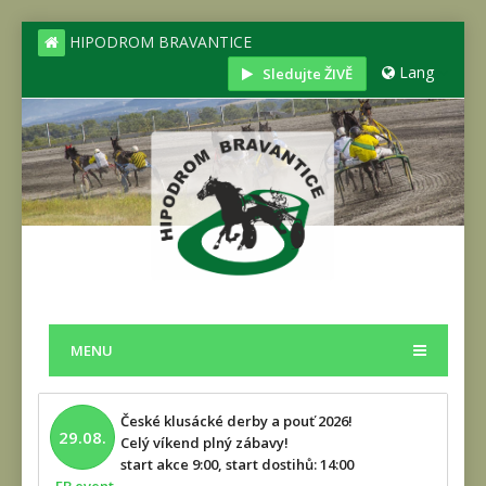
HIPODROM BRAVANTICE
Lang
Sledujte ŽIVĚ
MENU
České klusácké derby a pouť 2026!
29.08.
Celý víkend plný zábavy!
start akce 9:00, start dostihů: 14:00