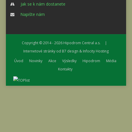
Jak se k nám dostanete
Napište nám
Copyright © 2014 - 2026
Hipodrom Central a.s.
|
Internetové stránky od
B7 design
&
Infocity Hosting
Úvod
Novinky
Akce
Výsledky
Hipodrom
Média
Kontakty