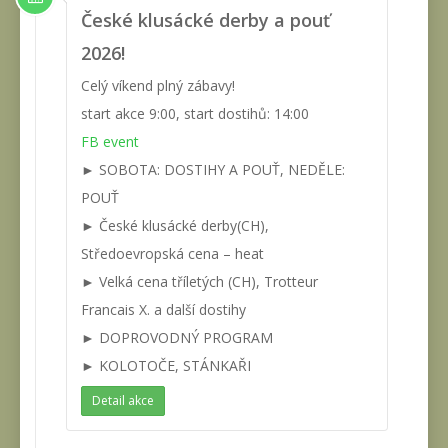
České klusácké derby a pouť
2026!
Celý víkend plný zábavy!
start akce 9:00, start dostihů: 14:00
FB event
► SOBOTA: DOSTIHY A POUŤ, NEDĚLE:
POUŤ
► České klusácké derby(CH),
Středoevropská cena – heat
► Velká cena tříletých (CH), Trotteur
Francais X. a další dostihy
► DOPROVODNÝ PROGRAM
► KOLOTOČE, STÁNKAŘI
Detail akce