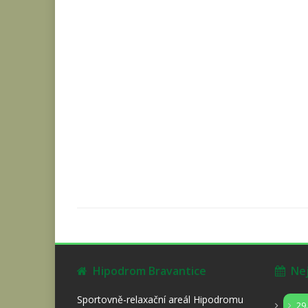
Hipodrom Bravantice
Nejb
Sportovně-relaxační areál Hipodromu
29