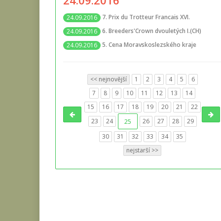
24.09.2016
7. Prix du Trotteur Francais XVI.
24.09.2016
6. Breeders'Crown dvouletých I.(CH)
24.09.2016
5. Cena Moravskoslezského kraje
24.09.2016
<< nejnovější
1
2
3
4
5
6
7
8
9
10
11
12
13
14
15
16
17
18
19
20
21
22
23
24
25
26
27
28
29
30
31
32
33
34
35
nejstarší >>