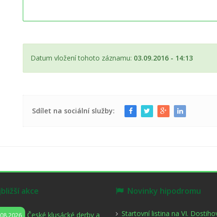
Datum vložení tohoto záznamu:
03.09.2016 - 14:13
Sdílet na sociální služby:
ližší akce
Novinky hipodromu
Startovní listina na VI. Dostih
České klusácké derby a
.08.2026