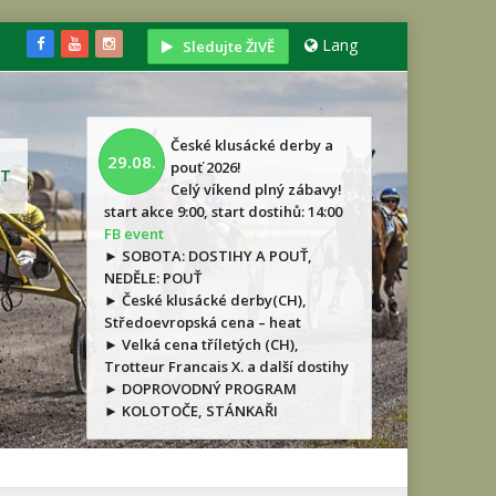
Lang
Sledujte ŽIVĚ
České klusácké derby a
29.08.
pouť 2026!
T
Celý víkend plný zábavy!
start akce 9:00, start dostihů: 14:00
FB event
► SOBOTA: DOSTIHY A POUŤ,
NEDĚLE: POUŤ
► České klusácké derby(CH),
Středoevropská cena – heat
► Velká cena tříletých (CH),
Trotteur Francais X. a další dostihy
► DOPROVODNÝ PROGRAM
► KOLOTOČE, STÁNKAŘI