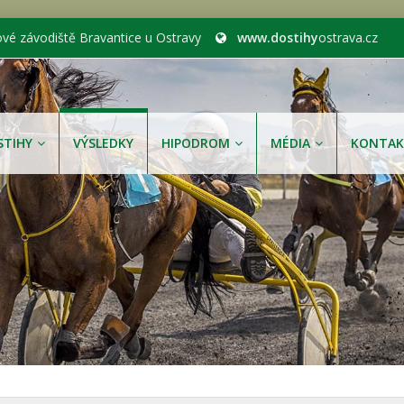
ové závodiště Bravantice u Ostravy
www.dostihy
ostrava.cz
STIHY
VÝSLEDKY
HIPODROM
MÉDIA
KONTAK