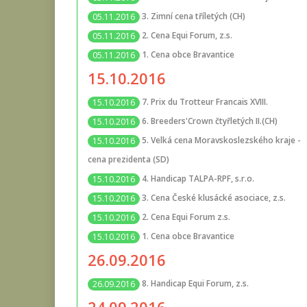
3. Zimní cena tříletých (CH)
05.11.2016
2. Cena Equi Forum, z.s.
05.11.2016
1. Cena obce Bravantice
05.11.2016
15.10.2016
7. Prix du Trotteur Francais XVIII.
15.10.2016
6. Breeders'Crown čtyřletých II.(CH)
15.10.2016
5. Velká cena Moravskoslezského kraje -
15.10.2016
cena prezidenta (SD)
4. Handicap TALPA-RPF, s.r.o.
15.10.2016
3. Cena České klusácké asociace, z.s.
15.10.2016
2. Cena Equi Forum z.s.
15.10.2016
1. Cena obce Bravantice
15.10.2016
26.09.2016
8. Handicap Equi Forum, z.s.
26.09.2016