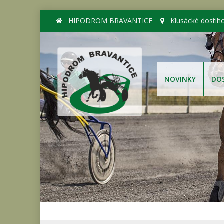
HIPODROM BRAVANTICE
Klusácké dostih
NOVINKY
DO