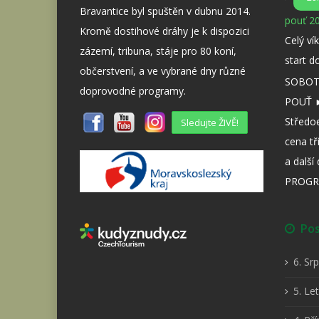
Bravantice byl spuštěn v dubnu 2014.
pouť 20
Kromě dostihové dráhy je k dispozici
Celý ví
zázemí, tribuna, stáje pro 80 koní,
start d
občerstvení, a ve vybrané dny různé
SOBOTA
doprovodné programy.
POUŤ ►
Středo
Sledujte ŽIVĚ!
cena tř
a dalš
PROGR
Posl
6. Sr
5. Le