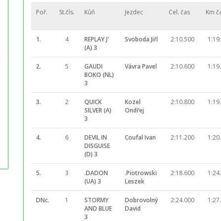
Poř.
St.čís.
Kůň
Jezdec
Cel. čas
Km č
1.
4
REPLAY J'
Svoboda Jiří
2:10.500
1:19
(A) 3
2.
5
GAUDI
Vávra Pavel
2:10.600
1:19
BOKO (NL)
3
3.
2
QUICK
Kozel
2:10.800
1:19
SILVER (A)
Ondřej
3
4.
6
DEVIL IN
Coufal Ivan
2:11.200
1:20
DISGUISE
(D) 3
5.
3
.DADON
.Piotrowski
2:18.600
1:24
(UA) 3
Leszek
DNc.
1
STORMY
Dobrovolný
2:24.000
1:27
AND BLUE
David
3