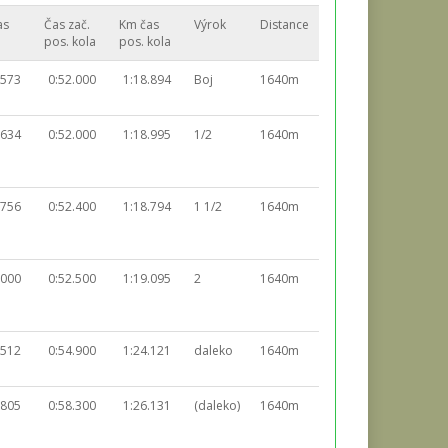
as
Čas zač.
Km čas
Výrok
Distance
pos. kola
pos. kola
.573
0:52.000
1:18.894
Boj
1640m
.634
0:52.000
1:18.995
1/2
1640m
.756
0:52.400
1:18.794
1 1/2
1640m
.000
0:52.500
1:19.095
2
1640m
.512
0:54.900
1:24.121
daleko
1640m
.805
0:58.300
1:26.131
(daleko)
1640m