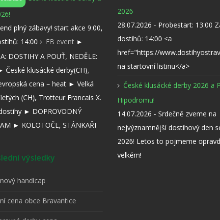
2026
26!
28.07.2026 - Probestart: 13:00 
kend plný zábavy! start akce 9:00,
dostihů: 14:00 <a
ostihů: 14:00
FB event
►
href="https://www.dostihyostra
: DOSTIHY A POUŤ, NEDĚLE:
na startovní listinu</a>
 České klusácké derby(CH),
evropská cena – heat ► Velká
České klusácké derby 2026 a 
íletých (CH), Trotteur Francais X.
Hipodromu!
í dostihy ► DOPROVODNÝ
14.07.2026 - Srdečně zveme na
AM ► KOLOTOČE, STÁNKAŘI
nejvýznamnější dostihový den 
2026! Letos to pojmeme opravd
velkém!
ední výsledky
pnový handicap
tní cena obce Bravantice