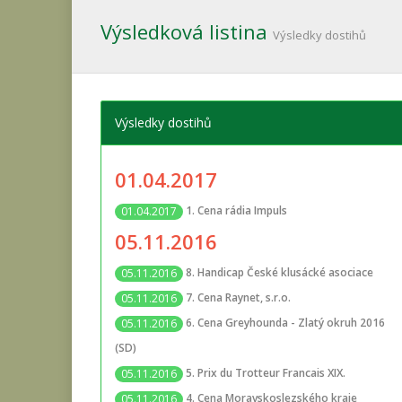
Výsledková listina
Výsledky dostihů
Výsledky dostihů
01.04.2017
1. Cena rádia Impuls
01.04.2017
05.11.2016
8. Handicap České klusácké asociace
05.11.2016
7. Cena Raynet, s.r.o.
05.11.2016
6. Cena Greyhounda - Zlatý okruh 2016
05.11.2016
(SD)
5. Prix du Trotteur Francais XIX.
05.11.2016
4. Cena Moravskoslezského kraje
05.11.2016