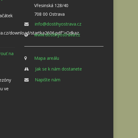
Vřesinská 128/40
708 00 Ostrava
Začátek
info@dostihyostrava.cz
va.cz/download/startka2606.pdf">Odkaz
www.dostihyostrava.cz
Pouť na
Mapa areálu
Jak se k nám dostanete
Napište nám
sezóny
u ve