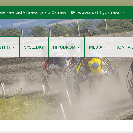
ové závodiště Bravantice u Ostravy
www.dostihy
ostrava.cz
STIHY
VÝSLEDKY
HIPODROM
MÉDIA
KONTAK