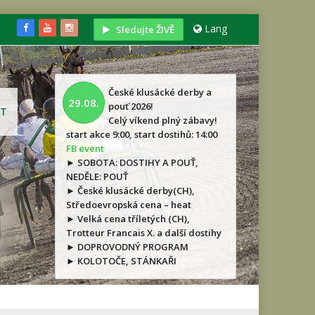
Lang
Sledujte ŽIVĚ
České klusácké derby a
29.08.
pouť 2026!
T
Celý víkend plný zábavy!
start akce 9:00, start dostihů: 14:00
FB event
► SOBOTA: DOSTIHY A POUŤ,
NEDĚLE: POUŤ
► České klusácké derby(CH),
Středoevropská cena – heat
► Velká cena tříletých (CH),
Trotteur Francais X. a další dostihy
► DOPROVODNÝ PROGRAM
► KOLOTOČE, STÁNKAŘI