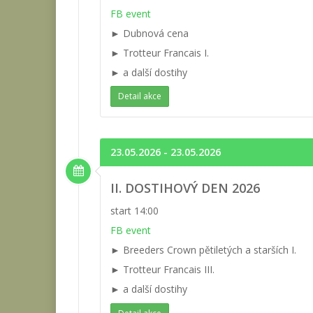
FB event
► Dubnová cena
► Trotteur Francais I.
► a další dostihy
Detail akce
23.05.2026 - 23.05.2026
II. DOSTIHOVÝ DEN 2026
start 14:00
FB event
► Breeders Crown pětiletých a starších I.
► Trotteur Francais III.
► a další dostihy