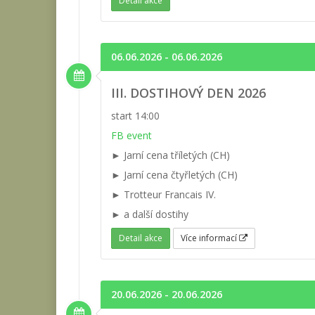
Detail akce
06.06.2026 - 06.06.2026
III. DOSTIHOVÝ DEN 2026
start 14:00
FB event
► Jarní cena tříletých (CH)
► Jarní cena čtyřletých (CH)
► Trotteur Francais IV.
► a další dostihy
Detail akce
Více informací
20.06.2026 - 20.06.2026