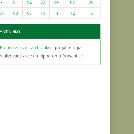
-
01
02
03
04
05
06
07
08
09
10
11
12
13
Archiv akcí
Proběhlé akce - archiv akcí
- projděte si již
realizované akce na Hipodromu Bravantice.