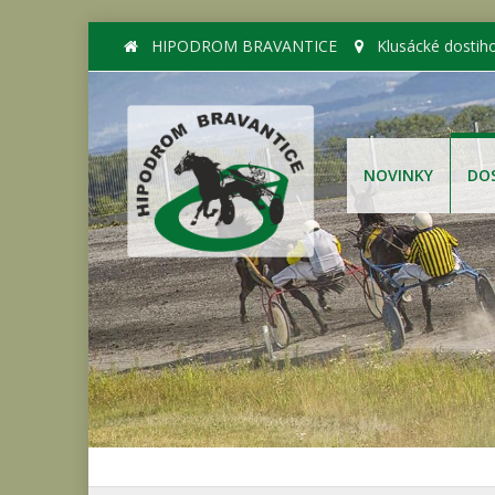
HIPODROM BRAVANTICE
Klusácké dostih
NOVINKY
DO