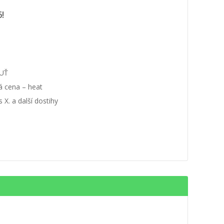
!
UŤ
á cena – heat
 X. a další dostihy