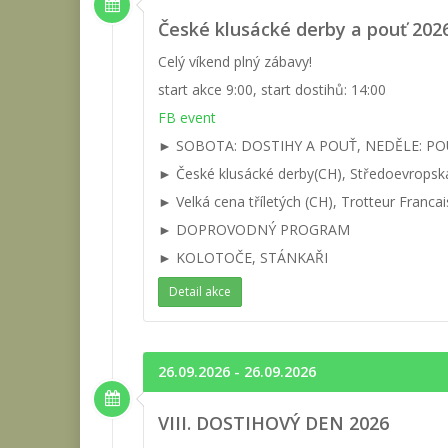
České klusácké derby a pouť 2026
Celý víkend plný zábavy!
start akce 9:00, start dostihů: 14:00
FB event
► SOBOTA: DOSTIHY A POUŤ, NEDĚLE: PO
► České klusácké derby(CH), Středoevropsk
► Velká cena tříletých (CH), Trotteur Francais
► DOPROVODNÝ PROGRAM
► KOLOTOČE, STÁNKAŘI
Detail akce
26.09.2026 - 26.09.2026
VIII. DOSTIHOVÝ DEN 2026