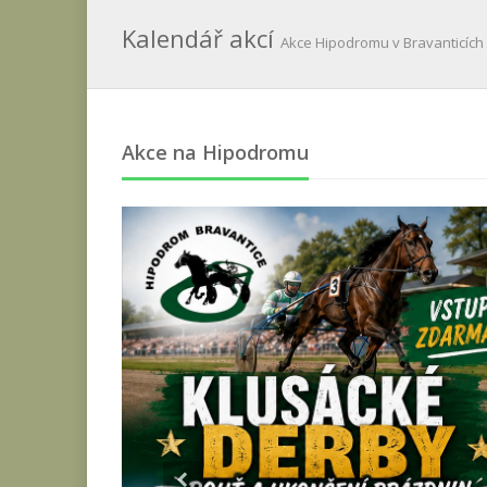
Kalendář akcí
Akce Hipodromu v Bravanticích
Akce na Hipodromu