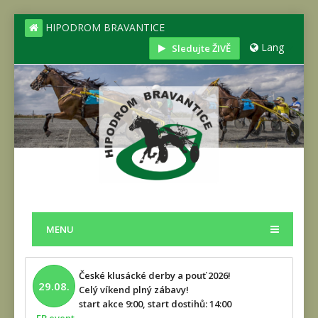
HIPODROM BRAVANTICE
Lang
Sledujte ŽIVĚ
MENU
České klusácké derby a pouť 2026!
29.08.
Celý víkend plný zábavy!
start akce 9:00, start dostihů: 14:00