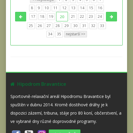
8
9
10
11
12
13
14
15
16
17
18
19
20
21
22
23
24
25
26
27
28
29
30
31
32
33
34
35
nejstarší >>
Hipodrom Bravantice
Sportovně-relaxační areál Hipodromu Bravantice byl
spuštěn v dubnu 2014. Kromě dostihové dráhy je k
dispozici zázemí, tribuna, stáje pro 80 koní, občerstvení, a
ve vybrané dny různé doprovodné programy.