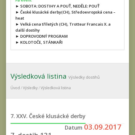
FB event
► SOBOTA: DOSTIHY A POUŤ, NEDĚLE: POUŤ
► České klusácké derby(CH), Středoevropská cena –
heat
► Velká cena tříletých (CH), Trotteur Francais X. a
další dostihy
► DOPROVODNÝ PROGRAM
► KOLOTOČE, STÁNKAŘI
Výsledková listina
Výsledky dostihů
Úvod
/
Výsledky
/
Výsledková listina
7. XXV. České klusácké derby
03.09.2017
Datum