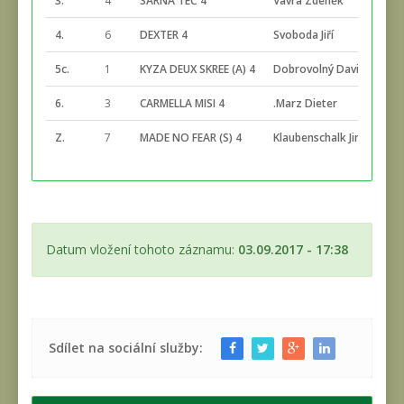
3.
4
SARNA TEČ 4
Vávra Zdeněk
4.
6
DEXTER 4
Svoboda Jiří
5c.
1
KYZA DEUX SKREE (A) 4
Dobrovolný David
6.
3
CARMELLA MISI 4
.Marz Dieter
Z.
7
MADE NO FEAR (S) 4
Klaubenschalk Jindřich
Datum vložení tohoto záznamu:
03.09.2017 - 17:38
Sdílet na sociální služby: