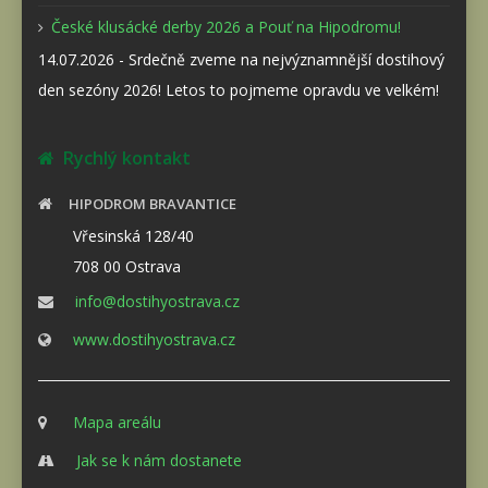
České klusácké derby 2026 a Pouť na Hipodromu!
14.07.2026 - Srdečně zveme na nejvýznamnější dostihový
den sezóny 2026! Letos to pojmeme opravdu ve velkém!
Rychlý kontakt
HIPODROM BRAVANTICE
Vřesinská 128/40
708 00 Ostrava
info@dostihyostrava.cz
www.dostihyostrava.cz
Mapa areálu
Jak se k nám dostanete