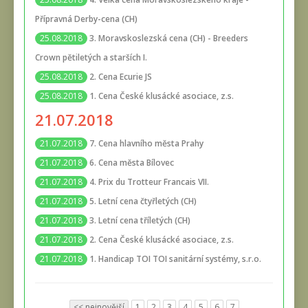
Přípravná Derby-cena (CH)
3. Moravskoslezská cena (CH) - Breeders
25.08.2018
Crown pětiletých a starších I.
2. Cena Ecurie JS
25.08.2018
1. Cena České klusácké asociace, z.s.
25.08.2018
21.07.2018
7. Cena hlavního města Prahy
21.07.2018
6. Cena města Bílovec
21.07.2018
4. Prix du Trotteur Francais VII.
21.07.2018
5. Letní cena čtyřletých (CH)
21.07.2018
3. Letní cena tříletých (CH)
21.07.2018
2. Cena České klusácké asociace, z.s.
21.07.2018
1. Handicap TOI TOI sanitární systémy, s.r.o.
21.07.2018
<< nejnovější
1
2
3
4
5
6
7