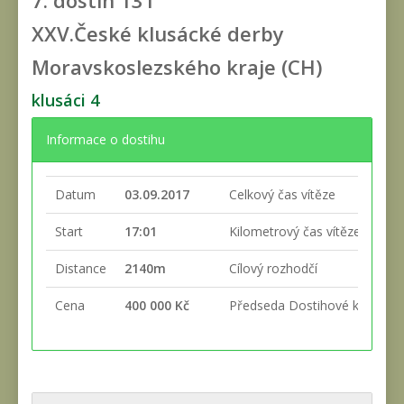
7. dostih
131
XXV.České klusácké derby
Moravskoslezského kraje (CH)
klusáci 4
Informace o dostihu
Datum
03.09.2017
Celkový čas vítěze
Start
17:01
Kilometrový čas vítěze
Distance
2140m
Cílový rozhodčí
Cena
400 000 Kč
Předseda Dostihové komise