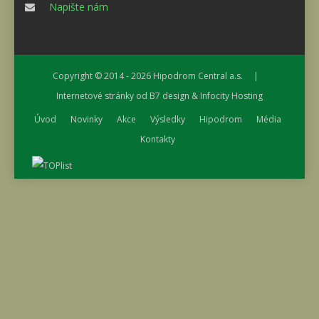
Napište nám
Copyright © 2014 - 2026
Hipodrom Central a.s.
|
Internetové stránky od
B7 design
&
Infocity Hosting
Úvod
Novinky
Akce
Výsledky
Hipodrom
Média
Kontakty