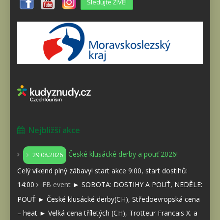
Sledujte ŽIVĚ!
Nejbližší akce
České klusácké derby a pouť 2026!
29.08.2026
Celý víkend plný zábavy! start akce 9:00, start dostihů:
14:00
FB event
► SOBOTA: DOSTIHY A POUŤ, NEDĚLE:
POUŤ ► České klusácké derby(CH), Středoevropská cena
– heat ► Velká cena tříletých (CH), Trotteur Francais X. a