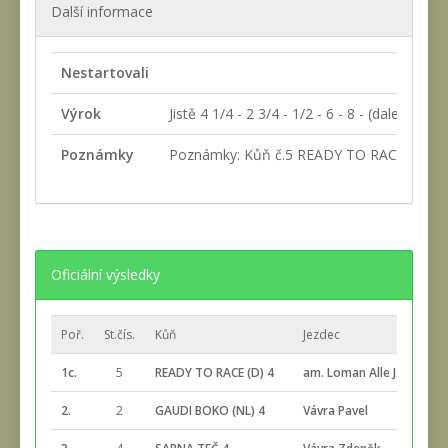
Další informace
Nestartovali
Výrok
Jistě 4 1/4 - 2 3/4 - 1/2 - 6 - 8 - (daleko)
Poznámky
Poznámky: Kůň č.5 READY TO RACE (D) byl D
Oficiální výsledky
Poř.
St.čís.
Kůň
Jezdec
1c.
5
READY TO RACE (D) 4
am. Loman Alle J.M.
2.
2
GAUDI BOKO (NL) 4
Vávra Pavel