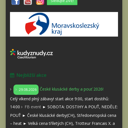
Sledujte ŽIVĚ!
Nejbližší akce
České klusácké derby a pouť 2026!
29.08.2026
Celý víkend plný zábavy! start akce 9:00, start dostihů:
14:00
FB event
► SOBOTA: DOSTIHY A POUŤ, NEDĚLE:
POUŤ ► České klusácké derby(CH), Středoevropská cena
– heat ► Velká cena tříletých (CH), Trotteur Francais X. a