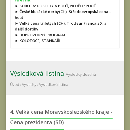
FB event
► SOBOTA: DOSTIHY A POUŤ, NEDĚLE: POUŤ
► České klusácké derby(CH), Středoevropská cena –
heat
► Velká cena tříletých (CH), Trotteur Francais X. a
další dostihy
► DOPROVODNÝ PROGRAM
► KOLOTOČE, STÁNKAŘI
Výsledková listina
Výsledky dostihů
Úvod
/
Výsledky
/
Výsledková listina
4. Velká cena Moravskoslezského kraje -
Cena prezidenta (SD)