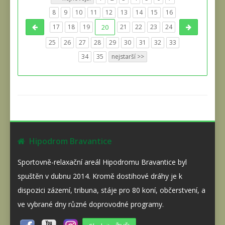
8
9
10
11
12
13
14
15
16
17
18
19
20
21
22
23
24
25
26
27
28
29
30
31
32
33
34
35
nejstarší >>
Hipodrom Bravantice
Sportovně-relaxační areál Hipodromu Bravantice byl
spuštěn v dubnu 2014. Kromě dostihové dráhy je k
dispozici zázemí, tribuna, stáje pro 80 koní, občerstvení, a
ve vybrané dny různé doprovodné programy.