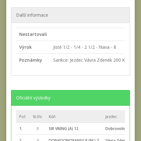
Další informace
Nestartovali
Výrok
Jistě 1/2 - 1/4 - 2 1/2 - hlava - 8
Poznámky
Sankce: Jezdec Vávra Zdeněk 200 Kč za neza
Oficiální výsledky
Poř.
St.čís.
Kůň
Jezdec
1.
3
SIR VIKING (A) 12
Dobrovolný David
2.
4
DONADONITRANSS R (NL) 7
Vávra Zdeněk