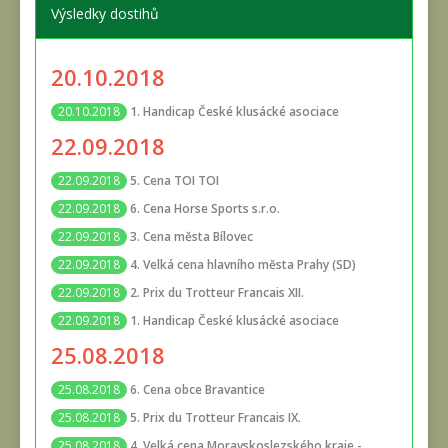
Výsledky dostihů
20.10.2018
1. Handicap České klusácké asociace
20.10.2018
22.09.2018
5. Cena TOI TOI
22.09.2018
6. Cena Horse Sports s.r.o.
22.09.2018
3. Cena města Bílovec
22.09.2018
4. Velká cena hlavního města Prahy (SD)
22.09.2018
2. Prix du Trotteur Francais XII.
22.09.2018
1. Handicap České klusácké asociace
22.09.2018
25.08.2018
6. Cena obce Bravantice
25.08.2018
5. Prix du Trotteur Francais IX.
25.08.2018
4. Velká cena Moravskoslezského kraje -
25.08.2018