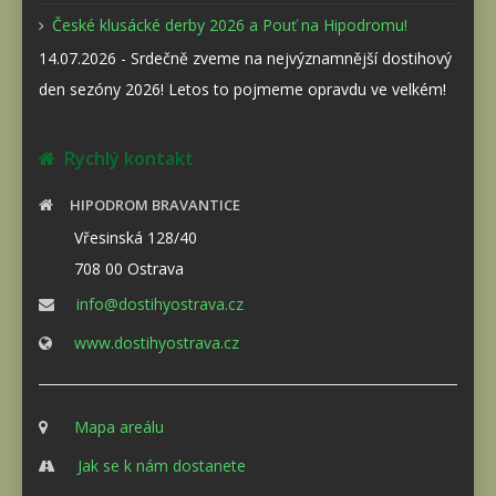
České klusácké derby 2026 a Pouť na Hipodromu!
14.07.2026 - Srdečně zveme na nejvýznamnější dostihový
den sezóny 2026! Letos to pojmeme opravdu ve velkém!
Rychlý kontakt
HIPODROM BRAVANTICE
Vřesinská 128/40
708 00 Ostrava
info@dostihyostrava.cz
www.dostihyostrava.cz
Mapa areálu
Jak se k nám dostanete