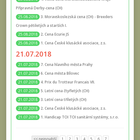
Přípravná Derby-cena (CH)
3. Moravskoslezská cena (CH) - Breeders
25.08.2018
Crown pětiletých a starších I.
2. Cena Ecurie JS
25.08.2018
1. Cena České klusácké asociace, z.s.
25.08.2018
21.07.2018
7. Cena hlavního města Prahy
21.07.2018
6. Cena města Bílovec
21.07.2018
4. Prix du Trotteur Francais VII.
21.07.2018
5. Letní cena čtyřletých (CH)
21.07.2018
3. Letní cena tříletých (CH)
21.07.2018
2. Cena České klusácké asociace, z.s.
21.07.2018
1. Handicap TOI TOI sanitární systémy, s.r.o.
21.07.2018
<< nejnovější
1
2
3
4
5
6
7