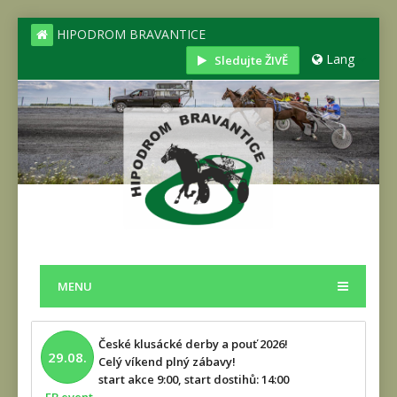
HIPODROM BRAVANTICE
Lang
Sledujte ŽIVĚ
MENU
České klusácké derby a pouť 2026!
29.08.
Celý víkend plný zábavy!
start akce 9:00, start dostihů: 14:00