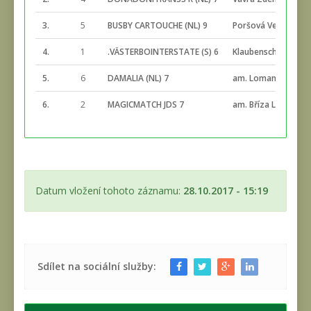
3.
5
BUSBY CARTOUCHE (NL) 9
Poršová Veronika
4.
1
.VÄSTERBOINTERSTATE (S) 6
Klaubenschalk Jindř
5.
6
DAMALIA (NL) 7
am. Loman Alle J.M.
6.
2
MAGICMATCH JDS 7
am. Bříza Lukáš
Datum vložení tohoto záznamu:
28.10.2017 - 15:19
Sdílet na sociální služby: