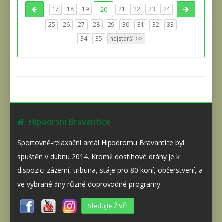
17
18
19
20
21
22
23
24
25
26
27
28
29
30
31
32
33
34
35
nejstarší >>
Hipodrom Bravantice
Sportovně-relaxační areál Hipodromu Bravantice byl
spuštěn v dubnu 2014. Kromě dostihové dráhy je k
dispozici zázemí, tribuna, stáje pro 80 koní, občerstvení, a
ve vybrané dny různé doprovodné programy.
Sledujte ŽIVĚ!