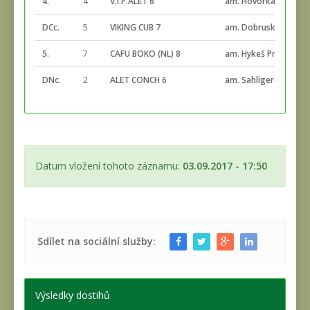
4.
4
V.I.P.ALET 6
am. Hovorka Josef
DCc.
5
VIKING CUB 7
am. Dobruský2 Josef
5.
7
CAFU BOKO (NL) 8
am. Hykeš Pravoslav
DNc.
2
ALET CONCH 6
am. Sahligerová Zuz
Datum vložení tohoto záznamu:
03.09.2017 - 17:50
Sdílet na sociální služby:
Výsledky dostihů