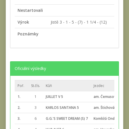
Nestartovali
Výrok
Jistě 3 - 1 - 5 - (7) - 1 1/4 - (12)
Poznámky
Oficiální výsledky
Poř.
St.čís.
Kůň
Jezdec
1.
1
JUILLET V 5
am. Čemusová Alena
2.
3
KARLOS SANTANA 5
am. Štichová Marie
3.
6
G.G.'S SWEET DREAM (S) 7
Komlóši Ondrej