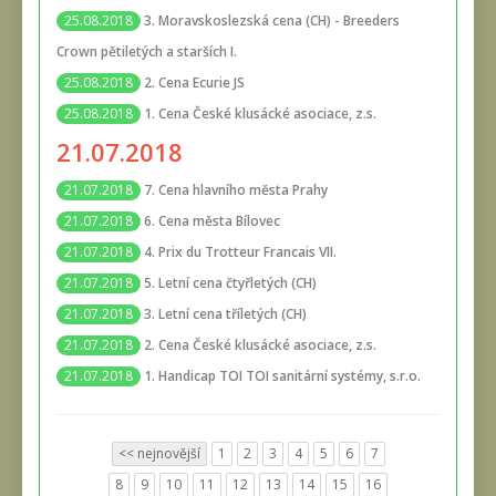
3. Moravskoslezská cena (CH) - Breeders
25.08.2018
Crown pětiletých a starších I.
2. Cena Ecurie JS
25.08.2018
1. Cena České klusácké asociace, z.s.
25.08.2018
21.07.2018
7. Cena hlavního města Prahy
21.07.2018
6. Cena města Bílovec
21.07.2018
4. Prix du Trotteur Francais VII.
21.07.2018
5. Letní cena čtyřletých (CH)
21.07.2018
3. Letní cena tříletých (CH)
21.07.2018
2. Cena České klusácké asociace, z.s.
21.07.2018
1. Handicap TOI TOI sanitární systémy, s.r.o.
21.07.2018
<< nejnovější
1
2
3
4
5
6
7
8
9
10
11
12
13
14
15
16