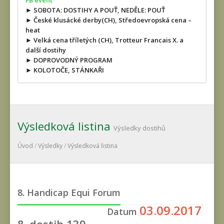
FB event
► SOBOTA: DOSTIHY A POUŤ, NEDĚLE: POUŤ
► České klusácké derby(CH), Středoevropská cena –
heat
► Velká cena tříletých (CH), Trotteur Francais X. a
další dostihy
► DOPROVODNÝ PROGRAM
► KOLOTOČE, STÁNKAŘI
Výsledková listina
Výsledky dostihů
Úvod
/
Výsledky
/
Výsledková listina
8. Handicap Equi Forum
03.09.2017
Datum