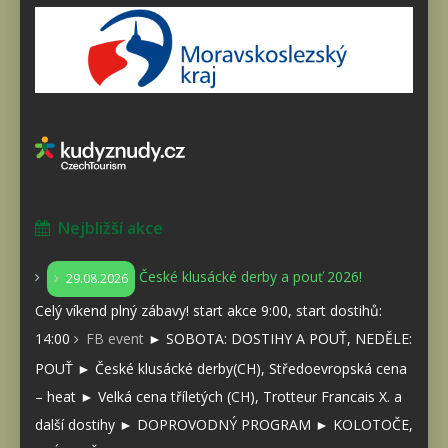
Nejbližší akce
České klusácké derby a pouť 2026!
29.08.2026
Celý víkend plný zábavy! start akce 9:00, start dostihů:
14:00
FB event
► SOBOTA: DOSTIHY A POUŤ, NEDĚLE:
POUŤ ► České klusácké derby(CH), Středoevropská cena
– heat ► Velká cena tříletých (CH), Trotteur Francais X. a
další dostihy ► DOPROVODNÝ PROGRAM ► KOLOTOČE,