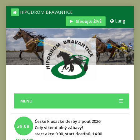
HIPODROM BRAVANTICE
Lang
Sledujte ŽIVĚ
MENU
České klusácké derby a pouť 2026!
29.08.
Celý víkend plný zábavy!
start akce 9:00, start dostihů: 14:00